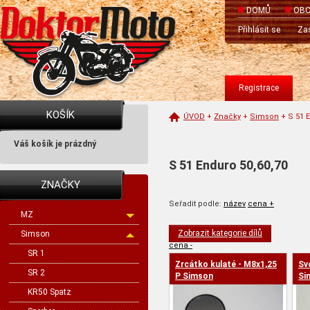
DOMŮ
OBC
Přihlásit se
Zas
Registrace
KOŠÍK
ÚVOD
+
Značky
+
Simson
+
S 51 
Váš košík je prázdný
S 51 Enduro 50,60,70
ZNAČKY
Seřadit podle:
název
cena +
MZ
Zobrazit kategorie dílů
Simson
cena -
SR 1
Zrcátko kulaté - M8x1,25
Sv
SR 2
P Simson
Si
KR50 Spatz