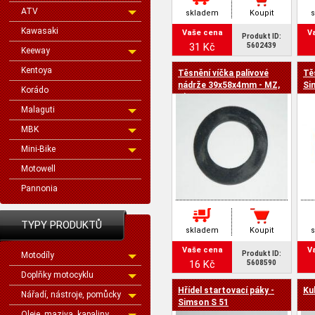
ATV
skladem
Koupit
Kawasaki
Vaše cena
V
Produkt ID:
31 Kč
5602439
Keeway
Kentoya
Těsnění víčka palivové
Tě
nádrže 39x58x4mm - MZ,
Si
Korádo
Simson
Malaguti
MBK
Mini-Bike
Motowell
Pannonia
TYPY PRODUKTŮ
skladem
Koupit
Vaše cena
V
Produkt ID:
Motodíly
16 Kč
5608590
Doplňky motocyklu
Hřídel startovací páky -
Ku
Nářadí, nástroje, pomůcky
Simson S 51
Oleje, maziva, kapaliny