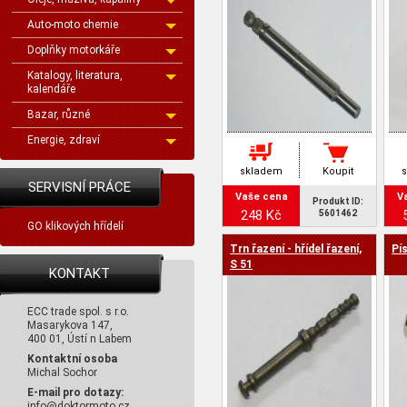
Auto-moto chemie
Doplňky motorkáře
Katalogy, literatura,
kalendáře
Bazar, různé
Energie, zdraví
skladem
Koupit
SERVISNÍ PRÁCE
Vaše cena
V
Produkt ID:
248 Kč
5601462
GO klikových hřídelí
Trn řazení - hřídel řazení,
Pí
S 51
KONTAKT
ECC trade spol. s r.o.
Masarykova 147,
400 01, Ústí n Labem
Kontaktní osoba
Michal Sochor
E-mail pro dotazy:
info@doktormoto.cz