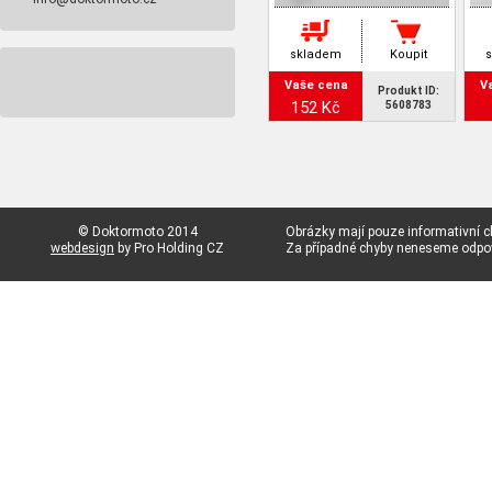
skladem
Koupit
Vaše cena
V
Produkt ID:
152 Kč
5608783
© Doktormoto 2014
Obrázky mají pouze informativní c
webdesign
by Pro Holding CZ
Za případné chyby neneseme odp