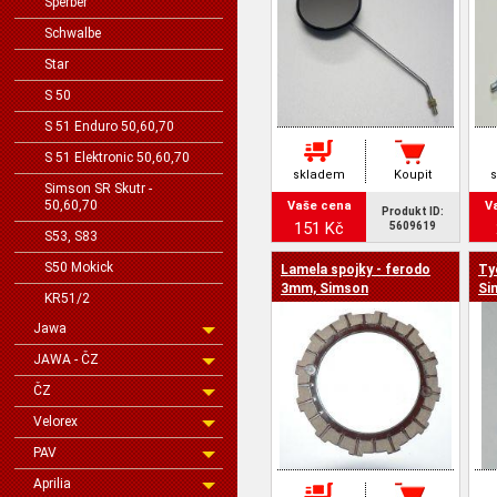
Sperber
Schwalbe
Star
S 50
S 51 Enduro 50,60,70
S 51 Elektronic 50,60,70
skladem
Koupit
Simson SR Skutr -
50,60,70
Vaše cena
V
Produkt ID:
151 Kč
5609619
S53, S83
S50 Mokick
Lamela spojky - ferodo
Ty
3mm, Simson
Si
KR51/2
Jawa
JAWA - ČZ
ČZ
Velorex
PAV
Aprilia