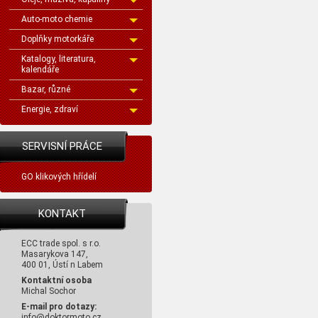
Auto-moto chemie
Doplňky motorkáře
Katalogy, literatura,
kalendáře
Bazar, různé
Energie, zdraví
SERVISNÍ PRÁCE
GO klikových hřídelí
KONTAKT
ECC trade spol. s r.o.
Masarykova 147,
400 01, Ústí n Labem
Kontaktní osoba
Michal Sochor
E-mail pro dotazy:
info@doktormoto.cz