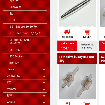
Sperber
Schwalbe
Star
S 50
S 51 Enduro 50,60,70
S 51 Elektronic 50,60,70
skladem
Koupit
Simson SR Skutr -
50,60,70
Vaše cena
V
Produkt ID:
1247 Kč
5610102
S53, S83
S50 Mokick
Filtr paliva kulatý 8K6 UNI
Sv
čirý
Pi
KR51/2
Jawa
JAWA - ČZ
ČZ
Velorex
PAV
Aprilia