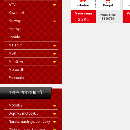
ATV
skladem
Koupit
Kawasaki
Vaše cena
V
Produkt ID:
35 Kč
5610790
Keeway
Kentoya
Korádo
Malaguti
MBK
Mini-Bike
Motowell
Pannonia
TYPY PRODUKTŮ
Motodíly
Doplňky motocyklu
Nářadí, nástroje, pomůcky
Oleje, maziva, kapaliny