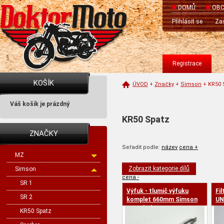
DOMŮ
OBC
Přihlásit se
Zas
Registrace
KOŠÍK
ÚVOD
+
Značky
+
Simson
+
KR50 
Váš košík je prázdný
KR50 Spatz
ZNAČKY
Seřadit podle:
název
cena +
MZ
Zobrazit kategorie dílů
Simson
cena -
SR 1
Výfuk - tlumič výfuku
Fil
SR 2
komplet 660mm Simson
UN
motokolo
KR50 Spatz