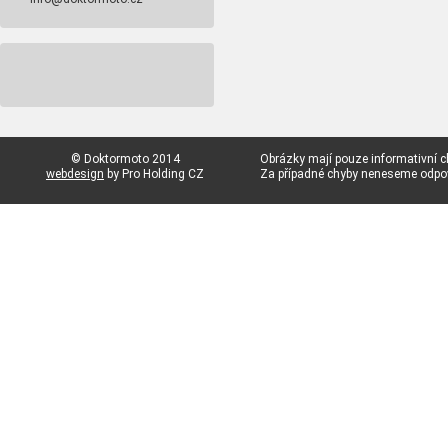
© Doktormoto 2014
Obrázky mají pouze informativní c
webdesign
by Pro Holding CZ
Za případné chyby neneseme odp