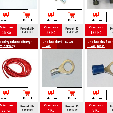
skladem
Koupit
skladem
Koupit
skladem
Vaše cena
Vaše cena
Vaše cena
Produkt ID:
Produkt ID:
Pr
25 Kč
28 Kč
182 Kč
5608161
5608162
abel vysokonapěťový -
Oko kabelové 1620/6
Oko kabelové BF
m, červený
DE/alu
DE/alu,plast
skladem
Koupit
skladem
Koupit
skladem
Vaše cena
Vaše cena
Vaše cena
Produkt ID:
Produkt ID:
Pr
33 Kč
4 Kč
3 Kč
5601565
5604399