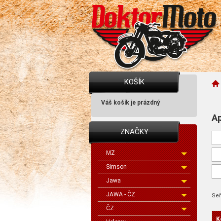
KOŠÍK
Váš košík je prázdný
Ap
ZNAČKY
MZ
Simson
Jawa
JAWA - ČZ
Seř
ČZ
K