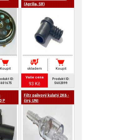
(Aprilia, SR)
Koupit
skladem
Koupit
Vaše cena
odukt ID:
Produkt ID:
93 Kč
5601675
5602099
-
Filtr palivový kulatý 2K6 -
0 P
čirý, UNI