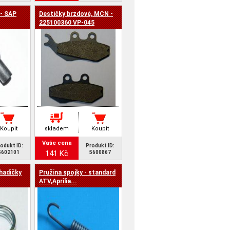
 - SAP
Destičky brzdové, MCN -
225100360 VP-045
Koupit
skladem
Koupit
Vaše cena
odukt ID:
Produkt ID:
141 Kč
5602101
5600867
hadičky
Pružina spojky - standard
ATV,Aprilia...