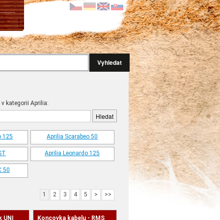
Vyhledat
v kategorii Aprilia:
o 125
Aprilia Scarabeo 50
RST
Aprilia Leonardo 125
C 50
1
2
3
4
5
>
>>
k UNI
Koncovka kabelu - RMS