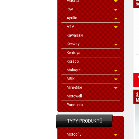
Velorex
cen
š
PAV
Aprilia
ATV
Kawasaki
Keeway
Kentoya
Korádo
Malaguti
MBK
Mini-Bike
Š
Motowell
M
Pannonia
U
TYPY PRODUKTŮ
Motodíly