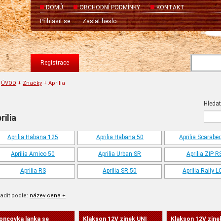
DOMŮ
OBCHODNÍ PODMÍNKY
KONTAKT
Přihlásit se
Zaslat heslo
Registrace
ÚVOD
+
Značky
+
Aprilia
Hledat 
rilia
Aprilia Habana 125
Aprilia Habana 50
Aprilia Scarabe
Aprilia Amico 50
Aprilia Urban SR
Aprilia ZIP 
Aprilia RS
Aprilia SR 50
Aprilia Rally L
adit podle:
název
cena +
oncovka lanka se
Klakson 12V zinek UNI
Klakson 12V zine