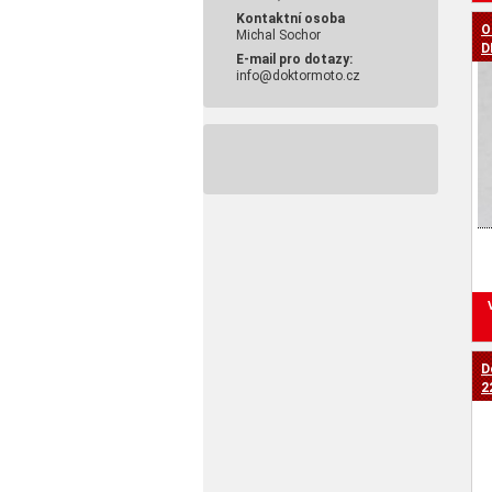
Kontaktní osoba
O
Michal Sochor
D
E-mail pro dotazy:
info@doktormoto.cz
D
2