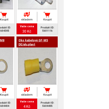
Koupit
skladem
Koupit
Vaše cena
odukt ID:
Produkt ID:
30 Kč
5604305
5601116
-M8
Oko kabelové GF-M5
DE/alu,plast
Koupit
skladem
Koupit
Vaše cena
odukt ID:
Produkt ID:
4 Kč
5604404
5604405