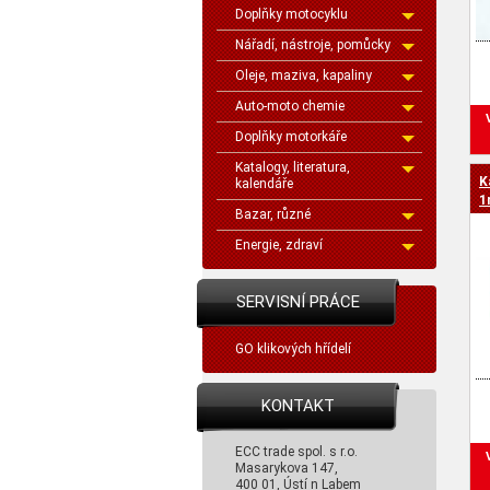
Doplňky motocyklu
Nářadí, nástroje, pomůcky
Oleje, maziva, kapaliny
Auto-moto chemie
Doplňky motorkáře
Katalogy, literatura,
K
kalendáře
1
Bazar, různé
Energie, zdraví
SERVISNÍ PRÁCE
GO klikových hřídelí
KONTAKT
ECC trade spol. s r.o.
Masarykova 147,
400 01, Ústí n Labem