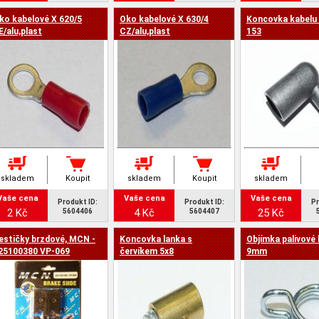
ko kabelové X 620/5
Oko kabelové X 630/4
Koncovka kabelu
E/alu,plast
CZ/alu,plast
153
skladem
Koupit
skladem
Koupit
skladem
Vaše cena
Vaše cena
Vaše cena
Produkt ID:
Produkt ID:
Pr
2 Kč
4 Kč
25 Kč
5604406
5604407
estičky brzdové, MCN -
Koncovka lanka s
Objímka palivové 
25100380 VP-069
červíkem 5x8
9mm