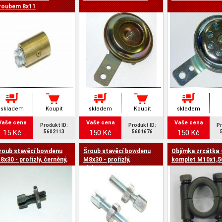
a -
roubem 8x11
skladem
Koupit
skladem
Koupit
skladem
Vaše cena
Vaše cena
Vaše cena
Produkt ID:
Produkt ID:
Pr
15 Kč
150 Kč
150 Kč
5602113
5601676
roub stavěcí bowdenu
Šroub stavěcí bowdenu
Objímka zrcátka 
8x30 - prořízlý, černěný,
M8x30 - prořízlý,
komplet M10x1,5
NI
zinkovaný, UNI