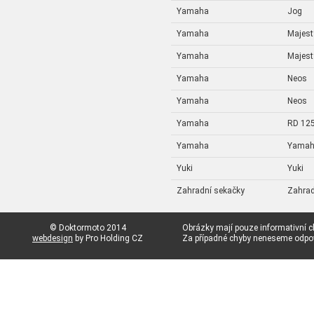
Yamaha
Jog
Yamaha
Majest
Yamaha
Majest
Yamaha
Neos
Yamaha
Neos
Yamaha
RD 12
Yamaha
Yama
Yuki
Yuki
Zahradní sekačky
Zahrad
© Doktormoto 2014
Obrázky mají pouze informativní c
webdesign
by Pro Holding CZ
Za případné chyby neneseme odp