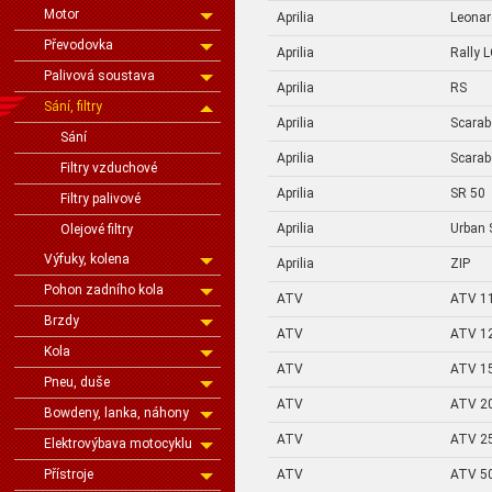
Motor
Aprilia
Leona
Převodovka
Aprilia
Rally 
Palivová soustava
Aprilia
RS
Sání, filtry
Aprilia
Scarab
Sání
Aprilia
Scarab
Filtry vzduchové
Aprilia
SR 50
Filtry palivové
Aprilia
Urban 
Olejové filtry
Výfuky, kolena
Aprilia
ZIP
Pohon zadního kola
ATV
ATV 1
Brzdy
ATV
ATV 1
Kola
ATV
ATV 1
Pneu, duše
ATV
ATV 2
Bowdeny, lanka, náhony
ATV
ATV 2
Elektrovýbava motocyklu
Přístroje
ATV
ATV 5