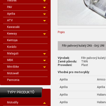
Velorex
PAV
Aprilia
ATV
Kawasaki
Popis
Keeway
Kentoya
Filtr palivový kulatý 2K6 - čirý, UNI
Korádo
Malaguti
Výrobek:
Filtr palivový kulatý 
MBK
Země původu:
TWN
Provedení:
Plast
Mini-Bike
Vhodné pro motocykly:
Motowell
Aprilia
Amico
Pannonia
Aprilia
Aprilia
TYPY PRODUKTŮ
Aprilia
Haban
Aprilia
Haban
Motodíly