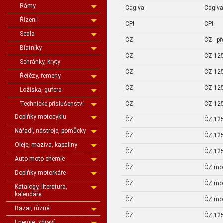
Rámy
Cagiva
Cagiva
Řízení
CPI
CPI
Sedla
ČZ
ČZ - p
Blatníky
ČZ
ČZ 125
Schránky, kryty
ČZ
ČZ 125
Řetězy, řemeny
ČZ
ČZ 125
Ložiska, gufera
Technické příslušenství
ČZ
ČZ 125
Doplňky motocyklu
ČZ
ČZ 125
Nářadí, nástroje, pomůcky
ČZ
ČZ 125
Oleje, maziva, kapaliny
ČZ
ČZ 125
Auto-moto chemie
ČZ
ČZ mo
Doplňky motorkáře
ČZ
ČZ mo
Katalogy, literatura,
kalendáře
ČZ
ČZ mo
Bazar, různé
ČZ
ČZ 125
Energie, zdraví