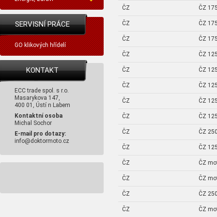
ČZ
ČZ 175
SERVISNÍ PRÁCE
ČZ
ČZ 175
ČZ
ČZ 175
GO klikových hřídelí
ČZ
ČZ 125
KONTAKT
ČZ
ČZ 125
ČZ
ČZ 125
ECC trade spol. s r.o.
Masarykova 147,
ČZ
ČZ 125
400 01, Ústí n Labem
Kontaktní osoba
ČZ
ČZ 125
Michal Sochor
ČZ
ČZ 250
E-mail pro dotazy:
info@doktormoto.cz
ČZ
ČZ 125
ČZ
ČZ mo
ČZ
ČZ mo
ČZ
ČZ 250
ČZ
ČZ mo