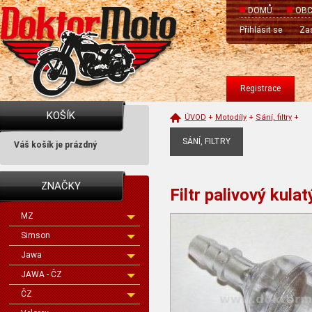
DOMŮ
OBC
Přihlásit se
Zas
Registrace
KOŠÍK
ÚVOD
+
Motodíly
+
Sání, filtry
+
SÁNÍ, FILTRY
Váš košík je prázdný
ZNAČKY
Filtr palivový kulat
MZ
Simson
Jawa
JAWA - ČZ
ČZ