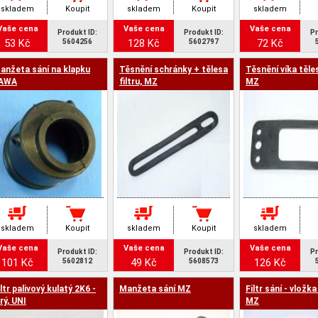
skladem
Koupit
skladem
Koupit
skladem
Vaše cena
Vaše cena
Vaše cena
Produkt ID:
Produkt ID:
Pr
53 Kč
128 Kč
72 Kč
5604256
5602797
anžeta sání na klapku
Těsnění schránky + tělesa
Těsnění víka těles
AWA
filtru, MZ
MZ
skladem
Koupit
skladem
Koupit
skladem
Vaše cena
Vaše cena
Vaše cena
Produkt ID:
Produkt ID:
Pr
101 Kč
49 Kč
126 Kč
5602812
5608573
iltr palivový kulatý 2K6 -
Manžeta sání MZ
Filtr sání - vložka
irý, UNI
MZ