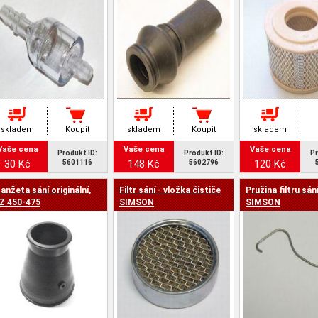
skladem
Koupit
skladem
Koupit
skladem
Vaše cena
Vaše cena
Vaše cena
Produkt ID:
Produkt ID:
Pr
30 Kč
148 Kč
120 Kč
5601116
5602796
anžeta sání originální,
Filtr sání - vložka čističe
Pružina filtru sán
Z 450-475
SIMSON
SIMSON