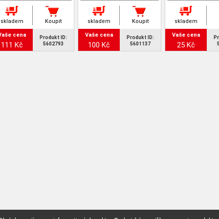
skladem
Koupit
skladem
Koupit
skladem
Vaše cena
Vaše cena
Vaše cena
Produkt ID:
Produkt ID:
Pr
111 Kč
100 Kč
25 Kč
5602793
5601137