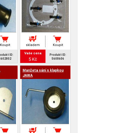
Koupit
skladem
Koupit
Vaše cena
odukt ID:
Produkt ID:
5 Kč
5602802
5608606
A
Manžeta sání s klapkou
JAWA