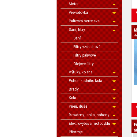
Motor
Převodovka
Palivová soustava
Sání, filtry
M
J
Sání
Filtry vzduchové
Filtry palivové
Olejové filtry
Výfuky, kolena
Pohon zadního kola
Brzdy
Kola
Pneu, duše
Bowdeny, lanka, náhony
Elektrovýbava motocyklu
F
č
Přístroje