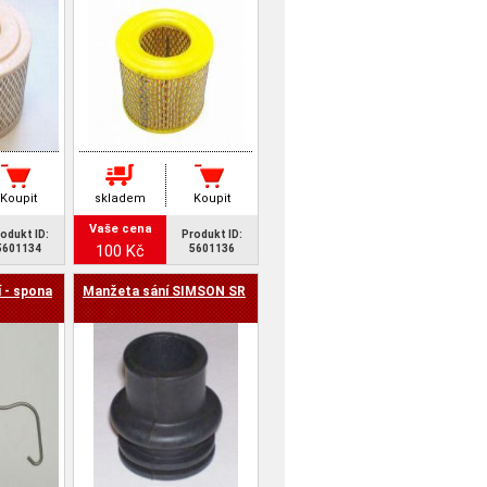
Koupit
skladem
Koupit
Vaše cena
odukt ID:
Produkt ID:
100 Kč
5601134
5601136
í - spona
Manžeta sání SIMSON SR