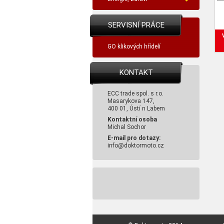
SERVISNÍ PRÁCE
GO klikových hřídelí
KONTAKT
ECC trade spol. s r.o.
Masarykova 147,
400 01, Ústí n Labem
Kontaktní osoba
Michal Sochor
E-mail pro dotazy:
info@doktormoto.cz