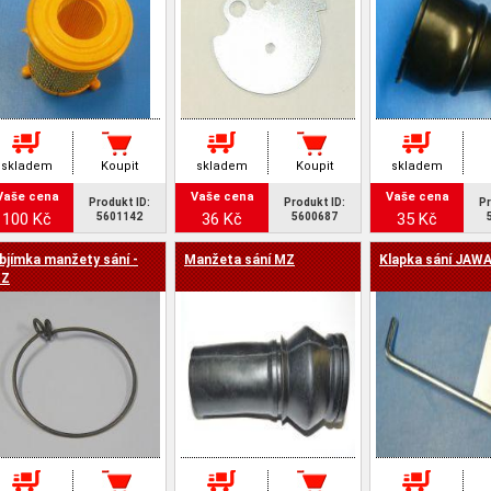
skladem
Koupit
skladem
Koupit
skladem
Vaše cena
Vaše cena
Vaše cena
Produkt ID:
Produkt ID:
Pr
100 Kč
36 Kč
35 Kč
5601142
5600687
bjímka manžety sání -
Manžeta sání MZ
Klapka sání JAW
Z