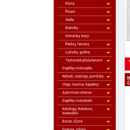
Rámy
Řízení
Sedla
Blatníky
Schránky, kryty
Řetězy, řemeny
Ložiska, gufera
Technické příslušenství
Doplňky motocyklu
Nářadí, nástroje, pomůcky
M
Č
Oleje, maziva, kapaliny
Auto-moto chemie
Doplňky motorkáře
Katalogy, literatura,
kalendáře
Bazar, různé
Energie, zdraví