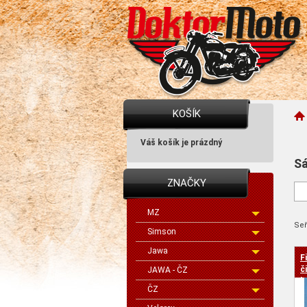
KOŠÍK
Váš košík je prázdný
Sá
ZNAČKY
MZ
Seř
Simson
Jawa
F
cen
č
JAWA - ČZ
k
ČZ