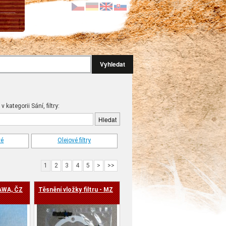
Vyhledat
v kategorii Sání, filtry:
vé
Olejové filtry
1
2
3
4
5
>
>>
JAWA, ČZ
Těsnění vložky filtru - MZ