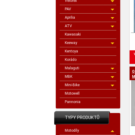
Velorex
PAV
Aprilia
ATV
Kawasaki
Keeway
Kentoya
Korádo
Malaguti
O
MBK
M
Mini-Bike
Motowell
Pannonia
TYPY PRODUKTŮ
Motodíly