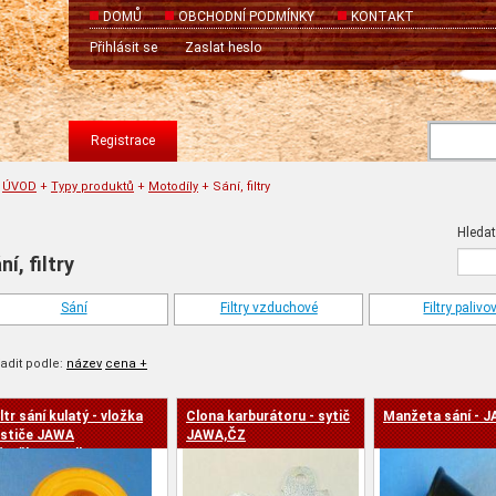
DOMŮ
OBCHODNÍ PODMÍNKY
KONTAKT
Přihlásit se
Zaslat heslo
Registrace
ÚVOD
+
Typy produktů
+
Motodíly
+
Sání, filtry
Hledat 
ní, filtry
Sání
Filtry vzduchové
Filtry palivo
adit podle:
název
cena +
iltr sání kulatý - vložka
Clona karburátoru - sytič
Manžeta sání - 
a -
ističe JAWA
JAWA,ČZ
ývačka,panelka