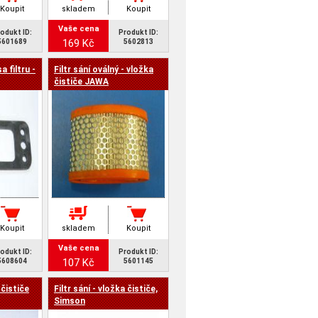
Koupit
skladem
Koupit
Vaše cena
odukt ID:
Produkt ID:
169 Kč
5601689
5602813
a filtru -
Filtr sání oválný - vložka
čističe JAWA
Koupit
skladem
Koupit
Vaše cena
odukt ID:
Produkt ID:
107 Kč
5608604
5601145
 čističe
Filtr sání - vložka čističe,
Simson