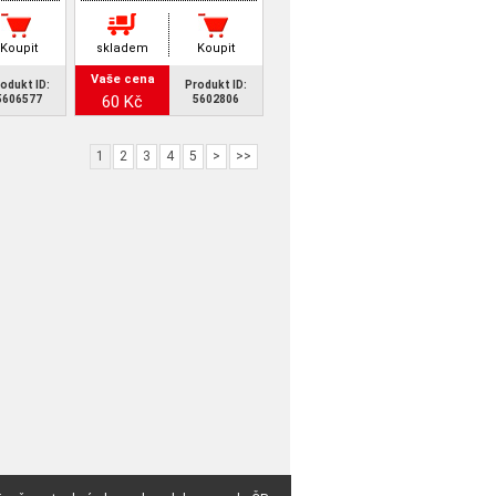
Koupit
skladem
Koupit
Vaše cena
odukt ID:
Produkt ID:
60 Kč
5606577
5602806
1
2
3
4
5
>
>>