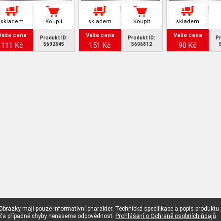
skladem
Koupit
skladem
Koupit
skladem
Vaše cena
Vaše cena
Vaše cena
Produkt ID:
Produkt ID:
Pr
111 Kč
151 Kč
90 Kč
5602845
5606812
Obrázky mají pouze informativní charakter. Technická specifikace a popis produktu
Za případné chyby neneseme odpovědnost.
Prohlášení o Ochraně osobních údajů
.