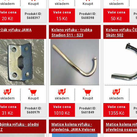
skladem
Koupit
skladem
Koupit
skladem
Vaše cena
Vaše cena
Vaše cena
Produkt ID:
Produkt ID:
Pr
20 Kč
15 Kč
50 Kč
5608397
5608398
ržák výfuku JAWA
Koleno výfuku - trubka
Koleno výfuku Č
Stadion S11 - S23
Skútr 502
skladem
Koupit
skladem
Koupit
skladem
Vaše cena
Vaše cena
Vaše cena
Produkt ID:
Produkt ID:
Pr
31 Kč
1010 Kč
1355 Kč
5600979
5601849
bjímka výfuku - přední
Matice kolena výfuku -
Matice kolena vý
Z
převlečná, JAWA,Velorex
převlečná osaze