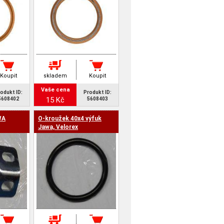
Koupit
skladem
Koupit
Vaše cena
odukt ID:
Produkt ID:
15 Kč
5608402
5608403
WA
O-kroužek 40x4 výfuk
Jawa, Velorex