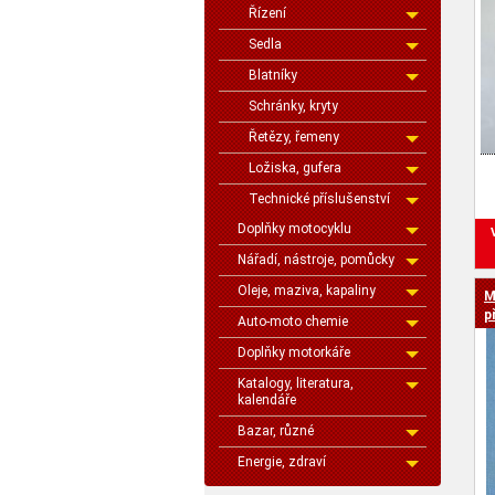
Řízení
Sedla
Blatníky
Schránky, kryty
Řetězy, řemeny
Ložiska, gufera
Technické příslušenství
Doplňky motocyklu
Nářadí, nástroje, pomůcky
Oleje, maziva, kapaliny
M
p
Auto-moto chemie
Doplňky motorkáře
Katalogy, literatura,
kalendáře
Bazar, různé
Energie, zdraví