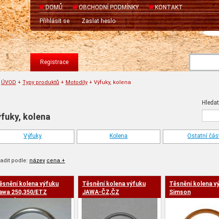
DOMŮ
OBCHODNÍ PODMÍNKY
KONTAKT
Přihlásit se
Zaslat heslo
Registrace
ÚVOD
+
Typy produktů
+
Motodíly
+
Výfuky, kolena
Hledat
fuky, kolena
Výfuky
Kolena
Ostatní čás
adit podle:
název
cena +
ěsnění kolena výfuku
Těsnění kolena výfuku
Těsnění kolena v
a -
awa 250,350/ETZ
JAWA-ČZ,ČZ
Simson
50,Velorex