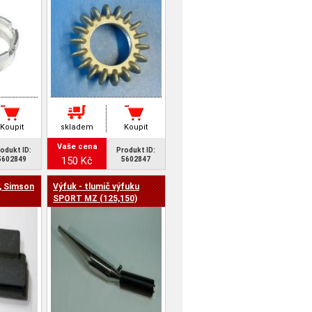
Koupit
skladem
Koupit
Vaše cena
odukt ID:
Produkt ID:
150 Kč
5602849
5602847
u, Simson
Výfuk - tlumič výfuku
SPORT MZ (125,150)