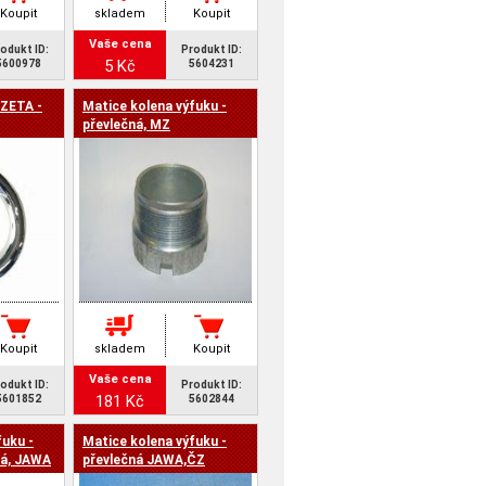
Koupit
skladem
Koupit
Vaše cena
odukt ID:
Produkt ID:
5 Kč
5600978
5604231
EZETA -
Matice kolena výfuku -
převlečná, MZ
Koupit
skladem
Koupit
Vaše cena
odukt ID:
Produkt ID:
181 Kč
5601852
5602844
fuku -
Matice kolena výfuku -
ná, JAWA
převlečná JAWA,ČZ