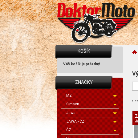
KOŠÍK
Váš košík je prázdný
Vý
ZNAČKY
MZ
Seř
Simson
Jawa
T
cen
J
JAWA - ČZ
2
ČZ