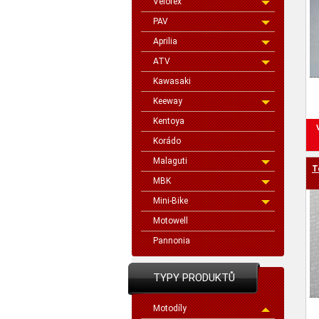
Velorex
PAV
Aprilia
ATV
Kawasaki
Keeway
Kentoya
Korádo
Malaguti
T
MBK
Mini-Bike
Motowell
Pannonia
TYPY PRODUKTŮ
Motodíly