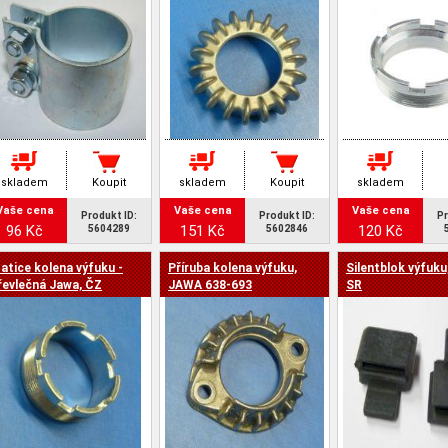
skladem
Koupit
skladem
Koupit
skladem
Vaše cena
Vaše cena
Vaše cena
Produkt ID:
Produkt ID:
Pr
96 Kč
151 Kč
120 Kč
5604289
5602846
atice kolena výfuku -
Příruba kolena výfuku,
Silentblok výfuk
řevlečná Jawa, ČZ
JAWA 638-693
SR