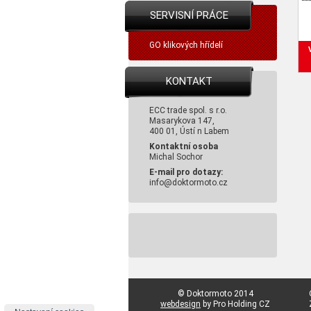
SERVISNÍ PRÁCE
GO klikových hřídelí
KONTAKT
ECC trade spol. s r.o.
Masarykova 147,
400 01, Ústí n Labem
Kontaktní osoba
Michal Sochor
E-mail pro dotazy:
info@doktormoto.cz
© Doktormoto 2014
webdesign
by Pro Holding CZ