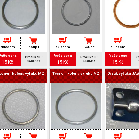
skladem
Koupit
skladem
Koupit
skladem
Vaše cena
Vaše cena
Vaše cena
Produkt ID:
Produkt ID:
Pr
15 Kč
15 Kč
15 Kč
5608399
5608401
ěsnění kolena výfuku MZ
Těsnění kolena výfuku MZ
Držák výfuku JA