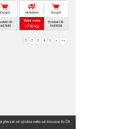
Koupit
skladem
Koupit
Vaše cena
odukt ID:
Produkt ID:
1770 Kč
5607685
5609335
1
2
3
4
5
>
>>
 je převzat od výrobce nebo od dovozce do ČR.