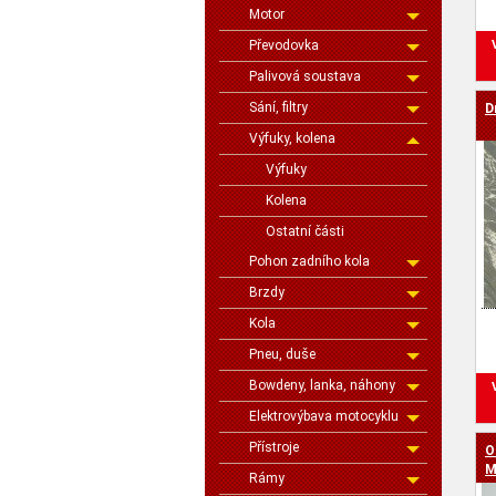
Motor
Převodovka
Palivová soustava
Sání, filtry
D
Výfuky, kolena
Výfuky
Kolena
Ostatní části
Pohon zadního kola
Brzdy
Kola
Pneu, duše
Bowdeny, lanka, náhony
Elektrovýbava motocyklu
Přístroje
O
M
Rámy