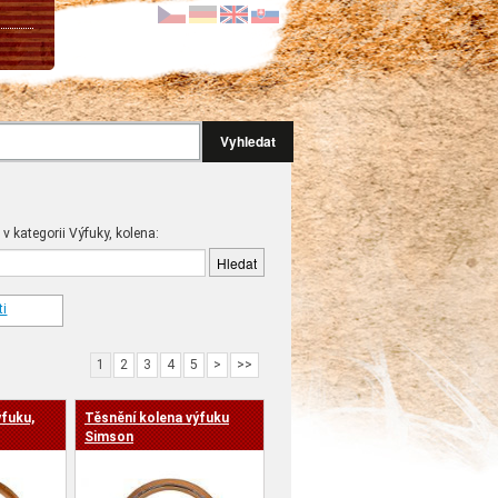
Vyhledat
 v kategorii Výfuky, kolena:
ti
1
2
3
4
5
>
>>
ýfuku,
Těsnění kolena výfuku
Simson