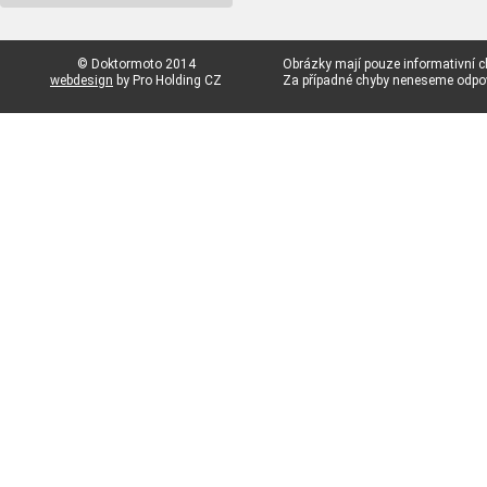
© Doktormoto 2014
Obrázky mají pouze informativní c
webdesign
by Pro Holding CZ
Za případné chyby neneseme odp