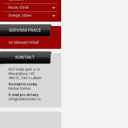
Bazar, různé
Energie, zdraví
SERVISNÍ PRÁCE
GO klikových hřídelí
KONTAKT
ECC trade spol. s r.o.
Masarykova 147,
400 01, Ústí n Labem
Kontaktní osoba
Michal Sochor
E-mail pro dotazy:
info@doktormoto.cz