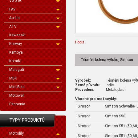
Velorex
PAV
Aprilia
ATV
Kawasaki
Popis
Keeway
Kentoya
Těsnění kolena výfuku, Simson
Korádo
Malaguti
MBK
Výrobek:
Těsnění kolena výfuk
Země původu:
Indie
Mini-Bike
Provedení:
Metaloplast
Motowell
Vhodné pro motocykly:
Pannonia
Simson
Simson Schwalbe, S
Simson
Simson S50
TYPY PRODUKTŮ
Simson
Simson S51 (50,60
Motodíly
Simson
Simson S51 (50,60