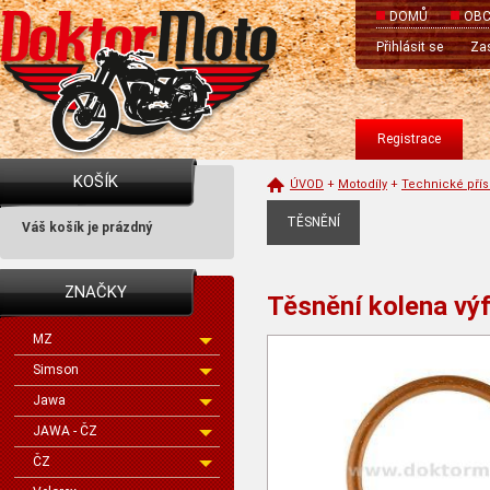
DOMŮ
OBC
Přihlásit se
Zas
Registrace
KOŠÍK
ÚVOD
+
Motodíly
+
Technické přís
TĚSNĚNÍ
Váš košík je prázdný
ZNAČKY
Těsnění kolena vý
MZ
Simson
Jawa
JAWA - ČZ
ČZ