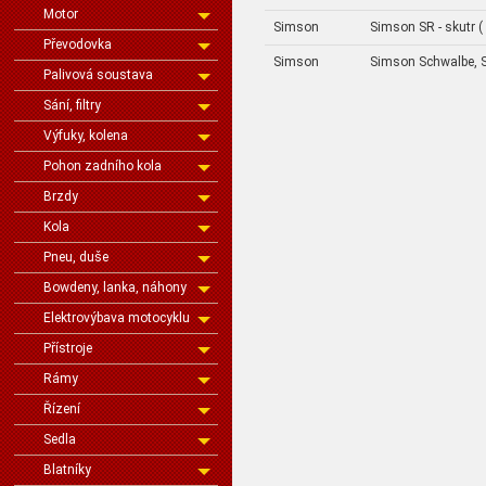
Motor
Simson
Simson SR - skutr (
Převodovka
Simson
Simson Schwalbe, S
Palivová soustava
Sání, filtry
Výfuky, kolena
Pohon zadního kola
Brzdy
Kola
Pneu, duše
Bowdeny, lanka, náhony
Elektrovýbava motocyklu
Přístroje
Rámy
Řízení
Sedla
Blatníky