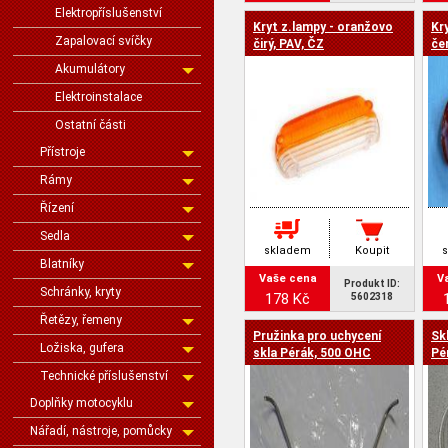
Elektropříslušenství
Kryt z.lampy - oranžovo
Kr
Zapalovací svíčky
čirý, PAV, ČZ
če
Akumulátory
Elektroinstalace
Ostatní části
Přístroje
Rámy
Řízení
Sedla
skladem
Koupit
Blatníky
Vaše cena
V
Produkt ID:
Schránky, kryty
178 Kč
5602318
Řetězy, řemeny
Pružinka pro uchycení
Sk
Ložiska, gufera
skla Pérák, 500 OHC
Pé
Technické příslušenství
Doplňky motocyklu
Nářadí, nástroje, pomůcky