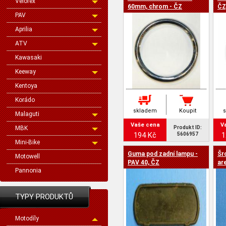
Velorex
cena -
60mm, chrom - ČZ
ČZ
PAV
Aprilia
ATV
Kawasaki
Keeway
Kentoya
Korádo
skladem
Koupit
Malaguti
Vaše cena
V
MBK
Produkt ID:
194 Kč
1
5606957
Mini-Bike
Guma pod zadní lampu -
Šr
Motowell
PAV 40, ČZ
ar
Pannonia
TYPY PRODUKTŮ
Motodíly