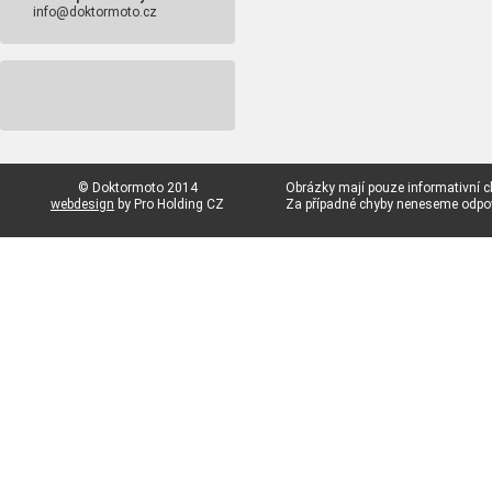
info@doktormoto.cz
© Doktormoto 2014
Obrázky mají pouze informativní c
webdesign
by Pro Holding CZ
Za případné chyby neneseme odp