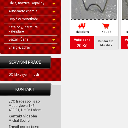
Oleje, maziva, kapaliny
Auto-moto chemie
Doplňky motorkáře
Katalogy, literatura,
kalendáře
skladem
Koupit
Bazar, různé
Vaše cena
V
Produkt ID:
20 Kč
5606607
Energie, zdraví
SERVISNÍ PRÁCE
GO klikových hřídelí
KONTAKT
ECC trade spol. s r.o.
Masarykova 147,
400 01, Ústí n Labem
Kontaktní osoba
Michal Sochor
E-mail pro dotazy: