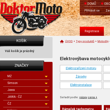
DOMŮ
OBC
Přihlásit se
Zas
Registrace
KOŠÍK
ÚVOD
+
Typy produktů
+
Motodíly
Váš košík je prázdný
Elektrovýbava motocykl
ZNAČKY
Elektrozařízení motoru
MZ
Žárovky
Simson
Elektroinstalace
Jawa
JAWA - ČZ
Seřadit podle:
název
cena +
ČZ
Rámeček tachometru
Rá