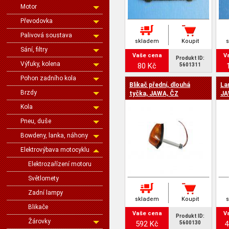
Motor
Převodovka
Palivová soustava
skladem
Koupit
Sání, filtry
Vaše cena
V
Produkt ID:
Výfuky, kolena
80 Kč
5601311
Pohon zadního kola
Blikač přední, dlouhá
La
Brzdy
tyčka, JAWA, ČZ
JA
Kola
Pneu, duše
Bowdeny, lanka, náhony
Elektrovýbava motocyklu
Elektrozařízení motoru
Světlomety
Zadní lampy
skladem
Koupit
Blikače
Vaše cena
V
Produkt ID:
Žárovky
592 Kč
4
5600130