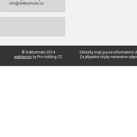
info@doktormoto.cz
© Doktormoto 2014
Obrázky mají pouze informativní c
webdesign
by Pro Holding CZ
Za případné chyby neneseme odp