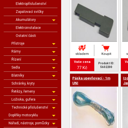
Elektropříslušenství
Zapalovací svíčky
Akumulátory
Elektroinstalace
Ostatní části
Přístroje
Rámy
skladem
Koupit
Řízení
Vaše cena
V
Produkt ID:
77 Kč
Sedla
5602200
Blatníky
Páska upevňovací - 1m
Iz
UNI
Ja
Schránky, kryty
Řetězy, řemeny
Ložiska, gufera
Technické příslušenství
Doplňky motocyklu
Nářadí, nástroje, pomůcky