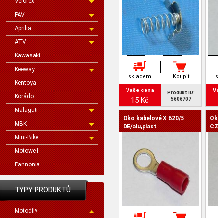
Velorex
PAV
Aprilia
ATV
Kawasaki
Keeway
skladem
Koupit
Kentoya
Vaše cena
V
Produkt ID:
Korádo
15 Kč
5606707
Malaguti
Oko kabelové X 620/5
Ok
MBK
DE/alu,plast
CZ
Mini-Bike
Motowell
Pannonia
TYPY PRODUKTŮ
Motodíly