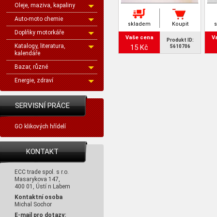
Oleje, maziva, kapaliny
Auto-moto chemie
skladem
Koupit
Doplňky motorkáře
Vaše cena
V
Produkt ID:
Katalogy, literatura,
15 Kč
5610706
kalendáře
Bazar, různé
Energie, zdraví
SERVISNÍ PRÁCE
GO klikových hřídelí
KONTAKT
ECC trade spol. s r.o.
Masarykova 147,
400 01, Ústí n Labem
Kontaktní osoba
Michal Sochor
E-mail pro dotazy: