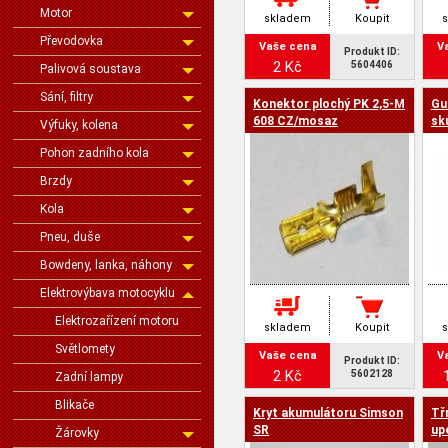
Motor
skladem
Koupit
Převodovka
Vaše cena
V
Produkt ID:
2 Kč
5604406
Palivová soustava
Sání, filtry
Konektor plochý PK 2,5-M
Gu
608 CZ/mosaz
sk
Výfuky, kolena
Pohon zadního kola
Brzdy
Kola
Pneu, duše
Bowdeny, lanka, náhony
Elektrovýbava motocyklu
Elektrozařízení motoru
skladem
Koupit
Světlomety
Vaše cena
V
Produkt ID:
2 Kč
5602128
Zadní lampy
Blikače
Kryt akumulátoru Simson
Tř
SR
up
Žárovky