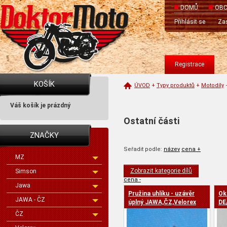
DOMŮ
OBC
Přihlásit se
Zas
Registrace
KOŠÍK
ÚVOD
+
Typy produktů
+
Motodíly
Váš košík je prázdný
Ostatní části
ZNAČKY
Seřadit podle:
název
cena +
MZ
Zobrazit kategorie dílů
Simson
cena -
Jawa
Pružina uhlíku - uzávěr
Ok
JAWA - ČZ
úplný JAWA,ČZ,Velorex
DE
ČZ