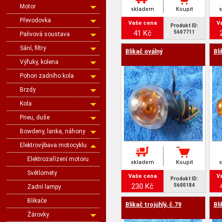
Motor
skladem
Koupit
Převodovka
Vaše cena
V
Produkt ID:
41 Kč
5607711
Palivová soustava
Sání, filtry
Blikač oválný
Bl
Výfuky, kolena
Pohon zadního kola
Brzdy
Kola
Pneu, duše
Bowdeny, lanka, náhony
Elektrovýbava motocyklu
Elektrozařízení motoru
skladem
Koupit
Světlomety
Vaše cena
V
Produkt ID:
230 Kč
5600184
Zadní lampy
Blikače
Blikač trojúhlý, č.79
Bli
Žárovky