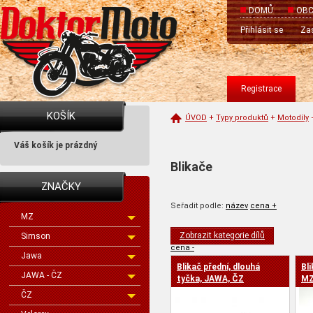
DOMŮ
OBC
Přihlásit se
Zas
Registrace
KOŠÍK
ÚVOD
+
Typy produktů
+
Motodíly
Váš košík je prázdný
Blikače
ZNAČKY
Seřadit podle:
název
cena +
MZ
Zobrazit kategorie dílů
Simson
cena -
Jawa
Blikač přední, dlouhá
Bli
JAWA - ČZ
tyčka, JAWA, ČZ
MZ
ČZ