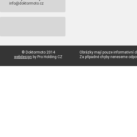
info@doktormoto.cz
© Doktormoto 2014
Obrázky mají pouze informativní c
webdesign
by Pro Holding CZ
Za případné chyby neneseme odp