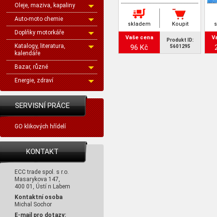
Oleje, maziva, kapaliny
Auto-moto chemie
skladem
Koupit
Doplňky motorkáře
Vaše cena
V
Produkt ID:
Katalogy, literatura,
96 Kč
5601295
kalendáře
Bazar, různé
Energie, zdraví
SERVISNÍ PRÁCE
GO klikových hřídelí
KONTAKT
ECC trade spol. s r.o.
Masarykova 147,
400 01, Ústí n Labem
Kontaktní osoba
Michal Sochor
E-mail pro dotazy: