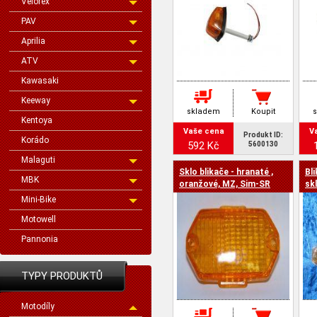
Velorex
PAV
Aprilia
ATV
Kawasaki
Keeway
skladem
Koupit
Kentoya
Vaše cena
V
Produkt ID:
Korádo
592 Kč
5600130
Malaguti
Sklo blikače - hranaté ,
Bl
MBK
oranžové, MZ, Sim-SR
skl
Mini-Bike
Motowell
Pannonia
TYPY PRODUKTŮ
Motodíly