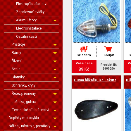
Elektropříslušenství
Zapalovací svíčky
Akumulátory
Elektroinstalace
Ostatní části
Přístroje
Rámy
skladem
Koupit
Řízení
Vaše cena
V
Produkt ID:
89 Kč
Sedla
5600206
Blatníky
Guma blikače, ČZ - skutr
Bli
Schránky, kryty
Řetězy, řemeny
Ložiska, gufera
Technické příslušenství
Doplňky motocyklu
Nářadí, nástroje, pomůcky