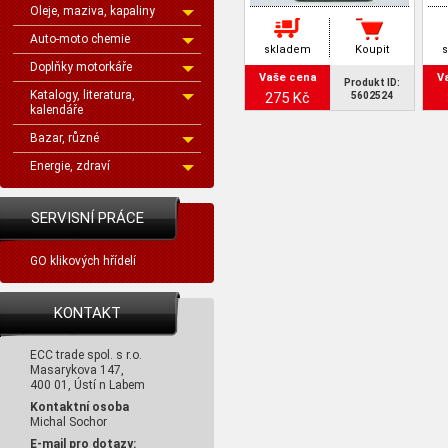
Oleje, maziva, kapaliny
Auto-moto chemie
skladem
Koupit
Doplňky motorkáře
Vaše cena
V
Produkt ID:
Katalogy, literatura,
275 Kč
5602524
kalendáře
Bazar, různé
Energie, zdraví
SERVISNÍ PRÁCE
GO klikových hřídelí
KONTAKT
ECC trade spol. s r.o.
Masarykova 147,
400 01, Ústí n Labem
Kontaktní osoba
Michal Sochor
E-mail pro dotazy: