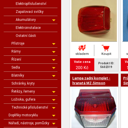
Elektropříslušenství
Zapalovací svíčky
Akumulátory
Elektroinstalace
Ostatní části
Přístroje
Rámy
skladem
Koupit
Řízení
Vaše cena
V
Produkt ID:
200 Kč
Sedla
5602319
Blatníky
Lampa zadní komplet -
Pr
hranatá MZ,Simson
Si
Schránky, kryty
Řetězy, řemeny
Ložiska, gufera
Technické příslušenství
Doplňky motocyklu
Nářadí, nástroje, pomůcky