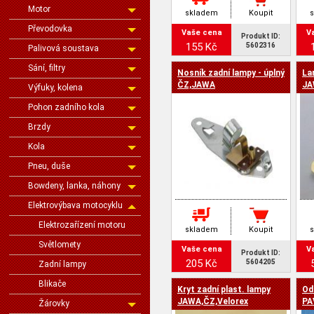
Motor
skladem
Koupit
Převodovka
Vaše cena
V
Produkt ID:
155 Kč
5602316
Palivová soustava
Sání, filtry
Nosník zadní lampy - úplný
La
ČZ,JAWA
JA
Výfuky, kolena
Pohon zadního kola
Brzdy
Kola
Pneu, duše
Bowdeny, lanka, náhony
Elektrovýbava motocyklu
Elektrozařízení motoru
skladem
Koupit
Světlomety
Vaše cena
V
Produkt ID:
205 Kč
5604205
Zadní lampy
Blikače
Kryt zadní plast. lampy
Odr
JAWA,ČZ,Velorex
PA
Žárovky