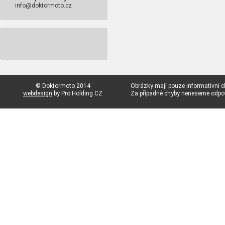
info@doktormoto.cz
© Doktormoto 2014
Obrázky mají pouze informativní c
webdesign
by Pro Holding CZ
Za případné chyby neneseme odp