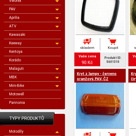
Velorex
PAV
Aprilia
ATV
Kawasaki
Keeway
skladem
Koupit
Kentoya
Vaše cena
V
Produkt ID:
Korádo
90 Kč
5601310
Malaguti
Kryt z.lampy - červeno
Kr
MBK
oranžový, PAV, ČZ
čir
Mini-Bike
Motowell
Pannonia
TYPY PRODUKTŮ
Motodíly