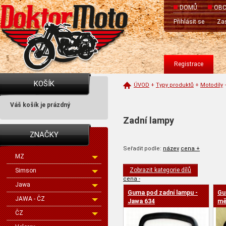
DOMŮ
OBC
Přihlásit se
Zas
Registrace
KOŠÍK
ÚVOD
+
Typy produktů
+
Motodíly
Váš košík je prázdný
Zadní lampy
ZNAČKY
Seřadit podle:
název
cena +
MZ
Zobrazit kategorie dílů
Simson
cena -
Jawa
Guma pod zadní lampu -
Gu
JAWA - ČZ
Jawa 634
mě
ČZ