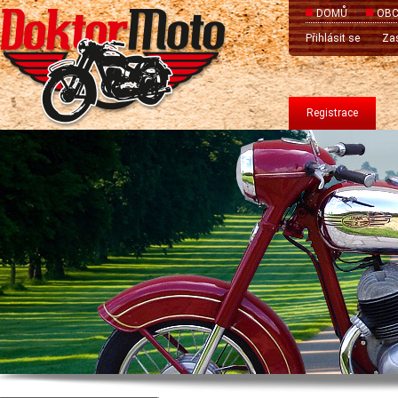
DOMŮ
OBC
Přihlásit se
Zas
Registrace