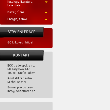
Katalogy, literatura,
kalendáře
Bazar, různé
Energie, zdraví
SERVISNÍ PRÁCE
GO klikových hřídelí
KONTAKT
ECC trade spol. s r.o.
Masarykova 147,
400 01, Ústí n Labem
Kontaktní osoba
Michal Sochor
E-mail pro dotazy:
info@doktormoto.cz