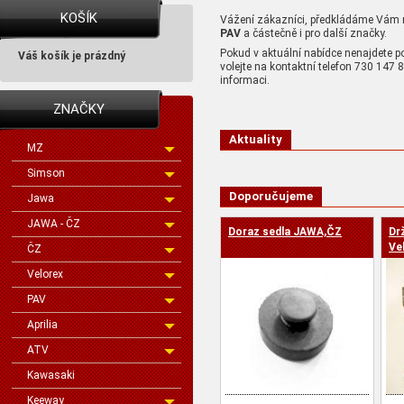
KOŠÍK
Vážení zákazníci, předkládáme Vám 
PAV
a částečně i pro další značky.
Pokud v aktuální nabídce nenajdete p
Váš košík je prázdný
volejte na kontaktní telefon 730 147
informaci.
ZNAČKY
Aktuality
MZ
Simson
Doporučujeme
Jawa
JAWA - ČZ
Doraz sedla JAWA,ČZ
Dr
Ve
ČZ
Velorex
PAV
Aprilia
ATV
Kawasaki
Keeway