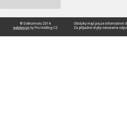
© Doktormoto 2014
Obrázky mají pouze informativní c
webdesign
by Pro Holding CZ
Za případné chyby neneseme odp