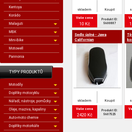
Kentoya
skladem
Koupit
Korádo
Vaše cena
V
Produkt ID:
10 Kč
1
Malaguti
5600887
MBK
Sedlo úplné - Jawa
Tě
Californian
ko
Mini-Bike
Motowell
Pannonia
TYPY PRODUKTŮ
Motodíly
Doplňky motocyklu
skladem
Koupit
Nářadí, nástroje, pomůcky
Vaše cena
V
Oleje, maziva, kapaliny
Produkt ID:
2420 Kč
5607525
Auto-moto chemie
Doplňky motorkáře