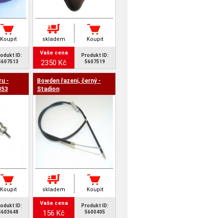
Koupit
skladem
Koupit
Vaše cena
odukt ID:
Produkt ID:
2350 Kč
5607513
5607519
u -
Bowden řazení, černý -
353
Stadion
Koupit
skladem
Koupit
Vaše cena
odukt ID:
Produkt ID:
156 Kč
5603648
5600405