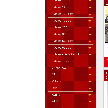
Jawa 100 ccm
cen
B
Jawa 125 ccm
Jawa 150 ccm
Jawa 175 ccm
Jawa 250 ccm
Jawa 350 ccm
Jawa 500 ccm
Jawa 650 ccm
Jawa - předválečné
Jawa - ostatní
JAWA - ČZ
S
ČZ
C
Velorex
PAV
Aprilia
ATV