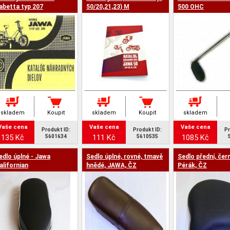
a -
abetta typ 207
50/20,21,23) M
500 OHC
skladem
Koupit
skladem
Koupit
skladem
Vaše cena
Vaše cena
Vaše cena
Produkt ID:
Produkt ID:
Pr
135 Kč
111 Kč
1085 Kč
5601634
5610535
edlo úplné - Jawa
Sedlo úplné, rovné, tmavě
Sedlo přední, čern
alifornian
hnědé, JAWA, ČZ
Pérák, ČZ