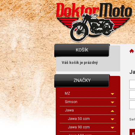
KOŠÍK
Váš košík je prázdný
J
ZNAČKY
MZ
Simson
Jawa
Jawa 50 ccm
Seř
Jawa 90 ccm
K