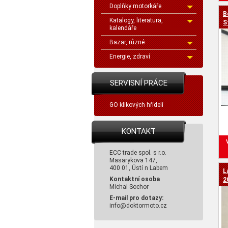
Doplňky motorkáře
B
Katalogy, literatura,
S
kalendáře
Bazar, různé
Energie, zdraví
SERVISNÍ PRÁCE
GO klikových hřídelí
KONTAKT
ECC trade spol. s r.o.
Masarykova 147,
400 01, Ústí n Labem
L
Kontaktní osoba
2
Michal Sochor
E-mail pro dotazy:
info@doktormoto.cz