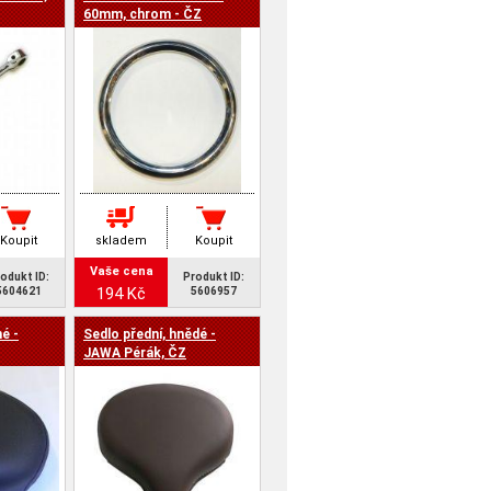
60mm, chrom - ČZ
Koupit
skladem
Koupit
Vaše cena
odukt ID:
Produkt ID:
194 Kč
5604621
5606957
é -
Sedlo přední, hnědé -
JAWA Pérák, ČZ