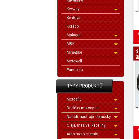
Kawasaki
Keeway
Kentoya
Korádo
Malaguti
MBK
Š
Mini-Bike
3
Motowell
Pannonia
TYPY PRODUKTŮ
Motodíly
Doplňky motocyklu
Nářadí, nástroje, pomůcky
Oleje, maziva, kapaliny
Auto-moto chemie