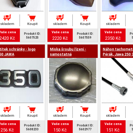
skladem
Koupit
skladem
Koupit
skladem
Vaše cena
Vaše cena
Vaše cena
Produkt ID:
Produkt ID:
Pr
2420 Kč
2220 Kč
2350 Kč
5607525
5607559
títek schránky - logo
Miska šroubu řízení -
Náhon tachometr
50 JAWA
samostatná
Pérák, Jawa 250 
skladem
Koupit
skladem
Koupit
skladem
Vaše cena
Vaše cena
Vaše cena
Produkt ID:
Produkt ID:
Pr
256 Kč
150 Kč
151 Kč
5608233
5602977