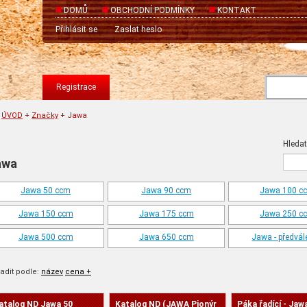
DOMŮ
OBCHODNÍ PODMÍNKY
KONTAKT
Přihlásit se
Zaslat heslo
Registrace
ÚVOD
+
Značky
+
Jawa
Hledat
awa
Jawa 50 ccm
Jawa 90 ccm
Jawa 100 c
Jawa 150 ccm
Jawa 175 ccm
Jawa 250 c
Jawa 500 ccm
Jawa 650 ccm
Jawa - předvál
adit podle:
název
cena +
atalog ND Jawa 50
Katalog ND (JAWA Pionýr
Páka řadící - Jaw