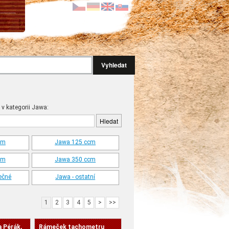
Vyhledat
 v kategorii Jawa:
cm
Jawa 125 ccm
cm
Jawa 350 ccm
ečné
Jawa - ostatní
1
2
3
4
5
>
>>
a Pérák,
Rámeček tachometru