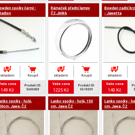
owden spojky černý -
Rámeček přední lampy
Bowden zadní brz
tadion
ČZ,JAWA
- Jawetta
skladem
Koupit
skladem
Koupit
skladem
Vaše cena
Vaše cena
Vaše cena
Produkt ID:
Produkt ID:
Pr
149 Kč
1225 Kč
140 Kč
5600458
5610339
anko spojky - holé,
Lanko spojky - holé, 150
Lanko spojky - ho
00cm, Jawa, ČZ
cm, Jawa ČZ
cm, Jawa, ČZ