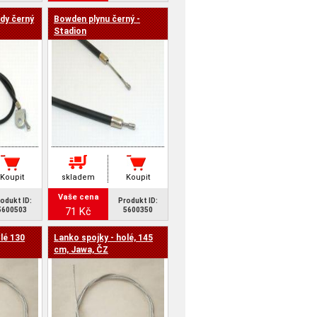
dy černý
Bowden plynu černý -
Stadion
Koupit
skladem
Koupit
Vaše cena
odukt ID:
Produkt ID:
71 Kč
5600503
5600350
lé 130
Lanko spojky - holé, 145
cm, Jawa, ČZ