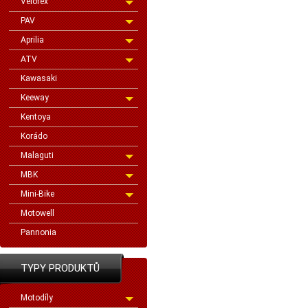
Velorex
PAV
Aprilia
ATV
Kawasaki
Keeway
Kentoya
Korádo
Malaguti
MBK
Mini-Bike
Motowell
Pannonia
TYPY PRODUKTŮ
Motodíly