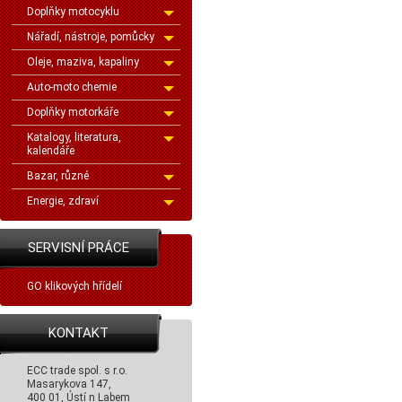
Doplňky motocyklu
Nářadí, nástroje, pomůcky
Oleje, maziva, kapaliny
Auto-moto chemie
Doplňky motorkáře
Katalogy, literatura,
kalendáře
Bazar, různé
Energie, zdraví
SERVISNÍ PRÁCE
GO klikových hřídelí
KONTAKT
ECC trade spol. s r.o.
Masarykova 147,
400 01, Ústí n Labem