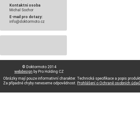
Kontaktní osoba
Michal Sochor
E-mail pro dotazy:
info@doktormoto.cz
© Doktormoto 2014
webdesign
by Pro Holding CZ
Obrázky mají pouze informativní charakter. Technická specifikace a popis produk
Za případné chyby neneseme odpovědnost.
Prohlášení o Ochraně osobních údaj