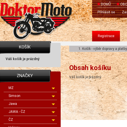
DOMŮ
OBC
Přihlásit se
Zas
Registrace
KOŠÍK
1. Košík - výběr dopravy a platby
Váš košík je prázdný
Obsah košíku
ZNAČKY
Váš košík je prázdný.
MZ
Simson
Jawa
JAWA - ČZ
ČZ