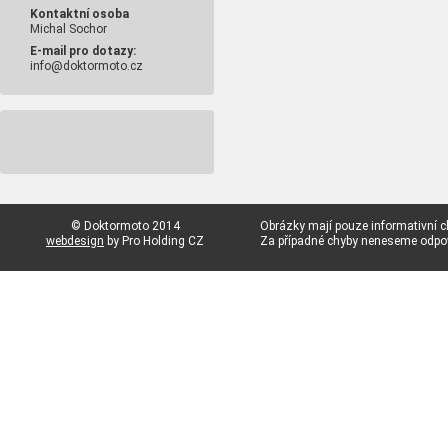
Kontaktní osoba
Michal Sochor
E-mail pro dotazy:
info@doktormoto.cz
© Doktormoto 2014
Obrázky mají pouze informativní c
webdesign
by Pro Holding CZ
Za případné chyby neneseme odp