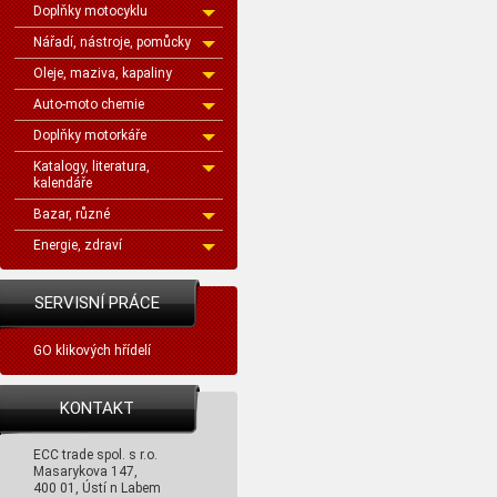
Doplňky motocyklu
Nářadí, nástroje, pomůcky
Oleje, maziva, kapaliny
Auto-moto chemie
Doplňky motorkáře
Katalogy, literatura,
kalendáře
Bazar, různé
Energie, zdraví
SERVISNÍ PRÁCE
GO klikových hřídelí
KONTAKT
ECC trade spol. s r.o.
Masarykova 147,
400 01, Ústí n Labem