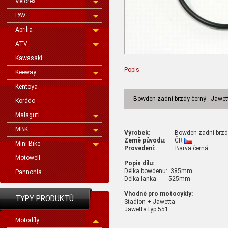
Velorex
PAV
Aprilia
ATV
Kawasaki
Popis
Keeway
Kentoya
Bowden zadní brzdy černý - Jawet
Korádo
Malaguti
MBK
Výrobek:
Bowden zadní brzdy č
Země původu:
ČR
Mini-Bike
Provedení:
Barva černá
Motowell
Popis dílu:
Délka bowdenu: 385mm
Pannonia
Délka lanka: 525mm
Vhodné pro motocykly:
TYPY PRODUKTŮ
Stadion + Jawetta
Jawetta typ 551
Motodíly