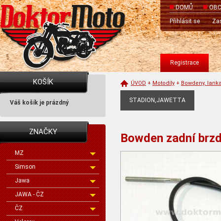
DOMŮ
OBC
Přihlásit se
Zas
Registrace
KOŠÍK
ÚVOD
+
Motodíly
+
Bowdeny, lank
STADION,JAWETTA
Váš košík je prázdný
ZNAČKY
Bowden zadní brzd
MZ
Simson
Jawa
JAWA - ČZ
ČZ