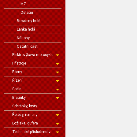
MZ
Ostatní
Bowdeny holé
Lanka holá
Náhony
Ostatní části
Elektrovýbava motocyklu
Přístroje
Rámy
Řízení
Sedla
Blatníky
Schránky, kryty
Řetězy, řemeny
Ložiska, gufera
Technické příslušenství