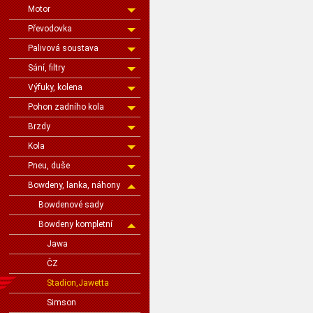
Motor
Převodovka
Palivová soustava
Sání, filtry
Výfuky, kolena
Pohon zadního kola
Brzdy
Kola
Pneu, duše
Bowdeny, lanka, náhony
Bowdenové sady
Bowdeny kompletní
Jawa
ČZ
Stadion,Jawetta
Simson