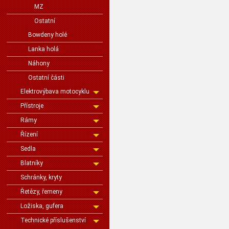
MZ
Ostatní
Bowdeny holé
Lanka holá
Náhony
Ostatní části
Elektrovýbava motocyklu
Přístroje
Rámy
Řízení
Sedla
Blatníky
Schránky, kryty
Řetězy, řemeny
Ložiska, gufera
Technické příslušenství