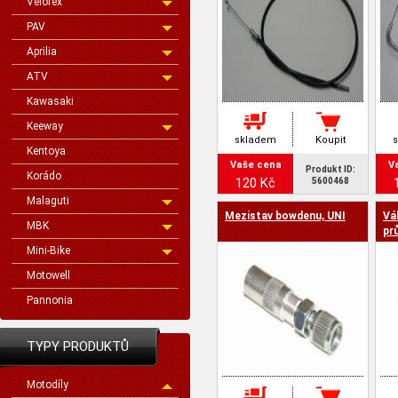
Velorex
PAV
Aprilia
ATV
Kawasaki
Keeway
skladem
Koupit
Kentoya
Vaše cena
V
Produkt ID:
Korádo
120 Kč
5600468
Malaguti
Mezistav bowdenu, UNI
Vá
MBK
pr
JA
Mini-Bike
Motowell
Pannonia
TYPY PRODUKTŮ
Motodíly