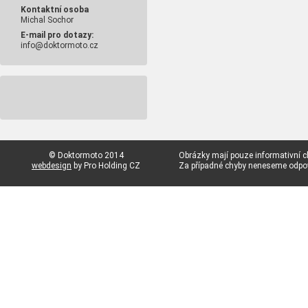
Kontaktní osoba
Michal Sochor
E-mail pro dotazy:
info@doktormoto.cz
© Doktormoto 2014
Obrázky mají pouze informativní c
webdesign
by Pro Holding CZ
Za případné chyby neneseme odp