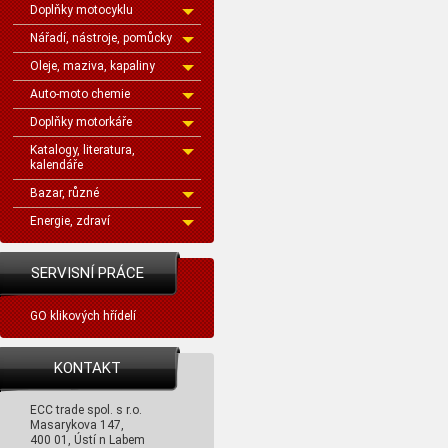
Doplňky motocyklu
Nářadí, nástroje, pomůcky
Oleje, maziva, kapaliny
Auto-moto chemie
Doplňky motorkáře
Katalogy, literatura,
kalendáře
Bazar, různé
Energie, zdraví
SERVISNÍ PRÁCE
GO klikových hřídelí
KONTAKT
ECC trade spol. s r.o.
Masarykova 147,
400 01, Ústí n Labem