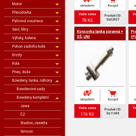
Motor
skladem
Koupit
Převodovka
Vaše cena
V
Produkt ID:
78 Kč
5602937
Palivová soustava
Sání, filtry
Koncovka lanka opravná +
Pr
SŠ, UNI
(P
Výfuky, kolena
Pohon zadního kola
Brzdy
Kola
Pneu, duše
Bowdeny, lanka, náhony
Bowdenové sady
Bowdeny kompletní
skladem
Koupit
Jawa
Vaše cena
V
Produkt ID:
116 Kč
5611493
ČZ
Stadion,Jawetta
Simson