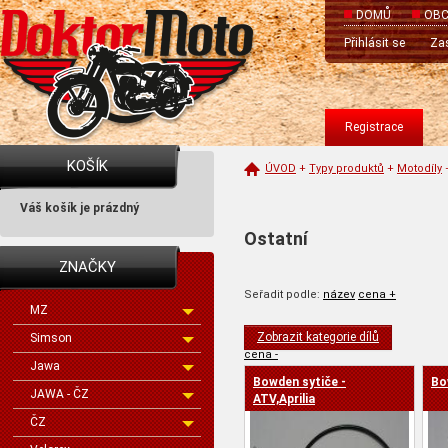
DOMŮ
OBC
Přihlásit se
Zas
Registrace
KOŠÍK
ÚVOD
+
Typy produktů
+
Motodíly
Váš košík je prázdný
Ostatní
ZNAČKY
Seřadit podle:
název
cena +
MZ
Zobrazit kategorie dílů
Simson
cena -
Jawa
Bowden sytiče -
Bo
JAWA - ČZ
ATV,Aprilia
ČZ