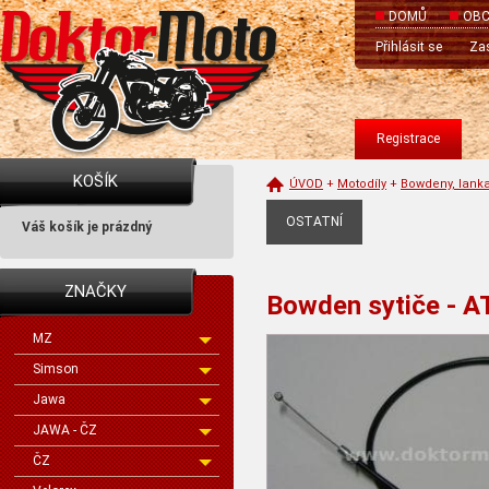
DOMŮ
OBC
Přihlásit se
Zas
Registrace
KOŠÍK
ÚVOD
+
Motodíly
+
Bowdeny, lank
OSTATNÍ
Váš košík je prázdný
ZNAČKY
Bowden sytiče - AT
MZ
Simson
Jawa
JAWA - ČZ
ČZ