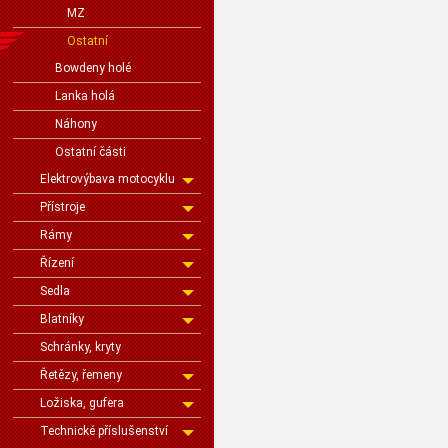
MZ
Ostatní
Bowdeny holé
Lanka holá
Náhony
Ostatní části
Elektrovýbava motocyklu
Přístroje
Rámy
Řízení
Sedla
Blatníky
Schránky, kryty
Řetězy, řemeny
Ložiska, gufera
Technické příslušenství