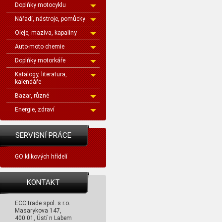
Doplňky motocyklu
Nářadí, nástroje, pomůcky
Oleje, maziva, kapaliny
Auto-moto chemie
Doplňky motorkáře
Katalogy, literatura,
kalendáře
Bazar, různé
Energie, zdraví
SERVISNÍ PRÁCE
GO klikových hřídelí
KONTAKT
ECC trade spol. s r.o.
Masarykova 147,
400 01, Ústí n Labem