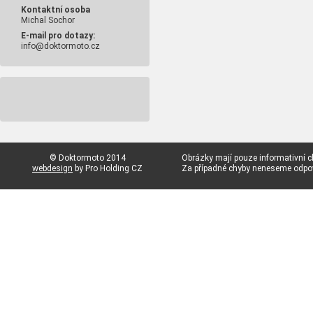
Kontaktní osoba
Michal Sochor
E-mail pro dotazy:
info@doktormoto.cz
© Doktormoto 2014
Obrázky mají pouze informativní c
webdesign
by Pro Holding CZ
Za případné chyby neneseme odp