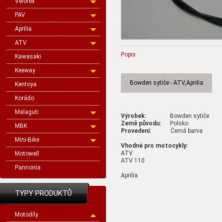
Velorex
PAV
Aprilia
ATV
Popis
Kawasaki
Keeway
Bowden sytiče - ATV,Aprilia
Kentoya
Korádo
Malaguti
Výrobek:
Bowden sytiče
Země původu:
Polsko
MBK
Provedení:
Černá barva
Mini-Bike
Vhodné pro motocykly:
ATV
Motowell
ATV 110
Pannonia
Aprilia
TYPY PRODUKTŮ
Motodíly