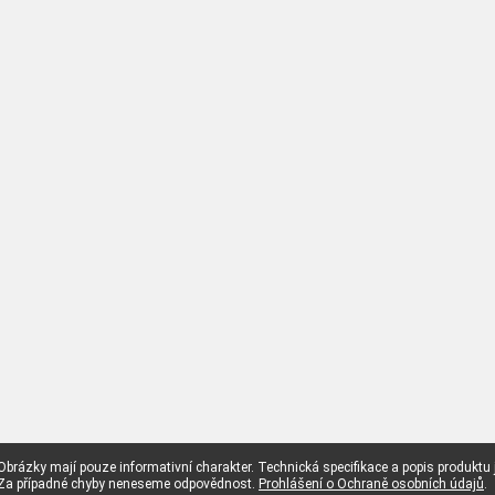
Obrázky mají pouze informativní charakter. Technická specifikace a popis produktu
Za případné chyby neneseme odpovědnost.
Prohlášení o Ochraně osobních údajů
.