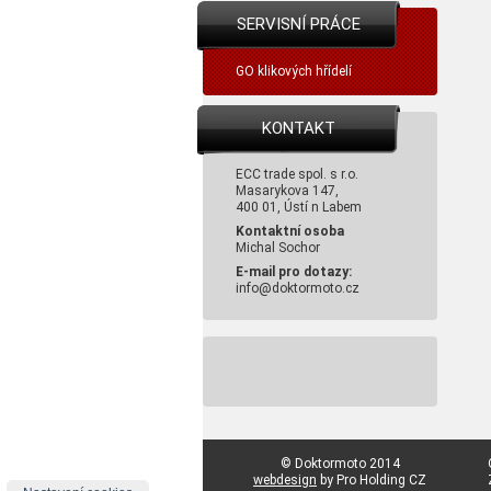
SERVISNÍ PRÁCE
GO klikových hřídelí
KONTAKT
ECC trade spol. s r.o.
Masarykova 147,
400 01, Ústí n Labem
Kontaktní osoba
Michal Sochor
E-mail pro dotazy:
info@doktormoto.cz
© Doktormoto 2014
webdesign
by Pro Holding CZ