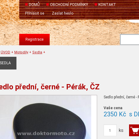
DOMŮ
OBCHODNÍ PODMÍNKY
KONTAKT
Přihlásit se
Zaslat heslo
Registrace
ÚVOD
+
Motodíly
+
Sedla
+
SEDLA
edlo přední, černé - Pérák, ČZ
Sedlo přední, černé -
Vaše cena
2350 Kč
s D
ks