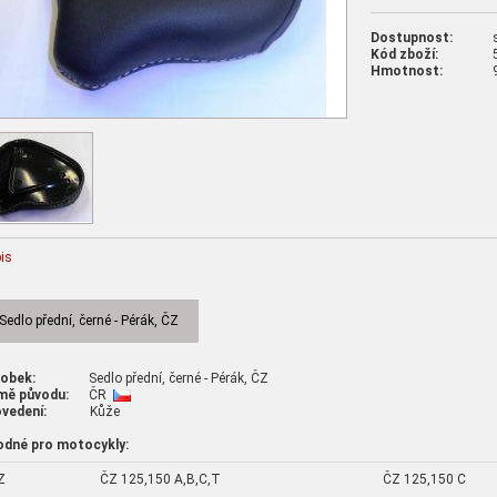
Dostupnost:
Kód zboží:
Hmotnost:
is
Sedlo přední, černé - Pérák, ČZ
robek:
Sedlo přední, černé - Pérák, ČZ
mě původu:
ČR
vedení:
Kůže
odné pro motocykly:
Z
ČZ 125,150 A,B,C,T
ČZ 125,150 C