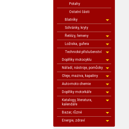
Potahy
Ostatní části
Blatníky
Schránky, kryty
Řetězy, řemeny
Ložiska, gufera
Technické příslušenství
Doplňky motocyklu
Nářadí, nástroje, pomůcky
Oleje, maziva, kapaliny
Auto-moto chemie
Doplňky motorkáře
Katalogy, literatura,
kalendáře
Bazar, různé
Energie, zdraví