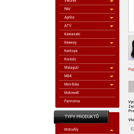
Velorex
PAV
Aprilia
ATV
Kawasaki
Keeway
Kentoya
Korádo
Malaguti
Pop
MBK
Mini-Bike
Motowell
Pannonia
Vý
Ze
Pro
TYPY PRODUKTŮ
Vh
Č
Motodíly