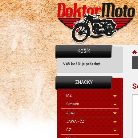
KOŠÍK
Váš košík je prázdný
ZNAČKY
S
MZ
Simson
Jawa
JAWA - ČZ
ČZ