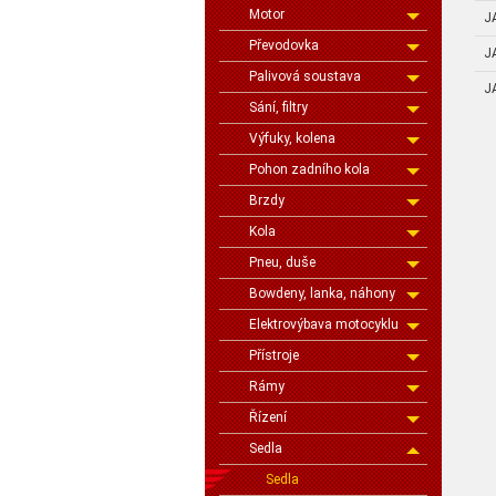
Motor
J
Převodovka
J
Palivová soustava
J
Sání, filtry
Výfuky, kolena
Pohon zadního kola
Brzdy
Kola
Pneu, duše
Bowdeny, lanka, náhony
Elektrovýbava motocyklu
Přístroje
Rámy
Řízení
Sedla
Sedla