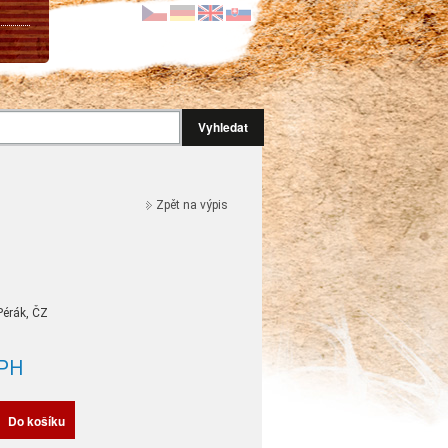
Vyhledat
Zpět na výpis
 Pérák, ČZ
PH
Do košíku