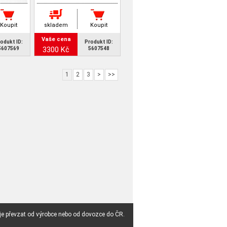
Koupit
skladem
Koupit
Vaše cena
odukt ID:
Produkt ID:
3300 Kč
5607569
5607548
1
2
3
>
>>
 je převzat od výrobce nebo od dovozce do ČR.