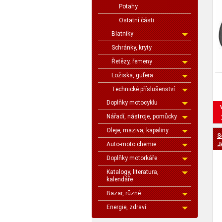
Potahy
Ostatní části
Blatníky
Schránky, kryty
Řetězy, řemeny
Ložiska, gufera
Technické příslušenství
Doplňky motocyklu
Nářadí, nástroje, pomůcky
Oleje, maziva, kapaliny
S
Auto-moto chemie
J
Doplňky motorkáře
Katalogy, literatura,
kalendáře
Bazar, různé
Energie, zdraví