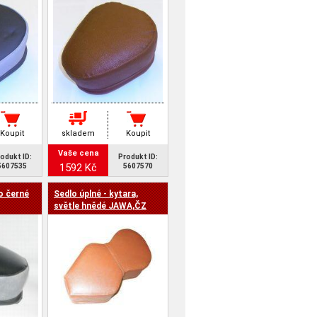
Koupit
skladem
Koupit
Vaše cena
odukt ID:
Produkt ID:
1592 Kč
5607535
5607570
o černé
Sedlo úplné - kytara,
světle hnědé JAWA,ČZ