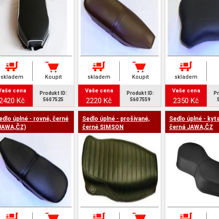
skladem
Koupit
skladem
Koupit
skladem
Vaše cena
Vaše cena
Vaše cena
Produkt ID:
Produkt ID:
Pr
2420 Kč
2220 Kč
2350 Kč
5607525
5607559
edlo úplné - rovné, černé
Sedlo úplné - prošívané,
Sedlo úplné - kyta
JAWA,ČZ)
černé SIMSON
černá JAWA,ČZ