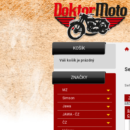
KOŠÍK
Váš košík je prázdný
Se
ZNAČKY
Seř
MZ
Z
Simson
cen
Jawa
S
JAWA - ČZ
C
ČZ