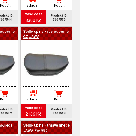
Koupit
skladem
Koupit
Vaše cena
odukt ID:
Produkt ID:
3300 Kč
5607544
5607550
né, černé
Sedlo úplné - rovné, černé
ČZ,JAWA
Koupit
skladem
Koupit
Vaše cena
odukt ID:
Produkt ID:
2166 Kč
5607552
5607554
no,šedé
Sedlo úplné - tmavě hnědé
JAWA Pio 550