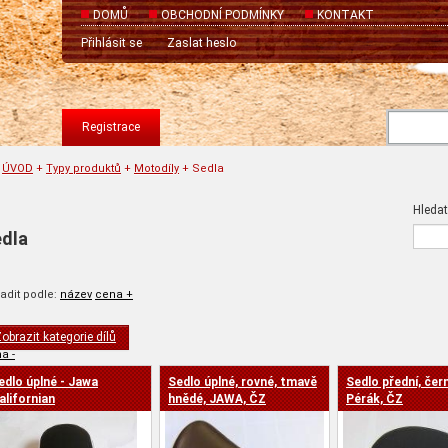
DOMŮ
OBCHODNÍ PODMÍNKY
KONTAKT
Přihlásit se
Zaslat heslo
Registrace
ÚVOD
+
Typy produktů
+
Motodíly
+
Sedla
Hledat
dla
adit podle:
název
cena +
obrazit kategorie dílů
a -
edlo úplné - Jawa
Sedlo úplné, rovné, tmavě
Sedlo přední, čern
alifornian
hnědé, JAWA, ČZ
Pérák, ČZ