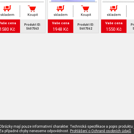
skladem
Koupit
skladem
Koupit
skladem
Vaše cena
Vaše cena
Vaše cena
Produkt ID:
Produkt ID:
Pr
1580 Kč
1948 Kč
1550 Kč
5607563
5607562
Obrázky mají pouze informativní charakter. Technická specifikace a popis produktu
Za případné chyby neneseme odpovědnost.
Prohlášení o Ochraně osobních údajů
.