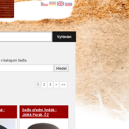
Vyhledat
 v kategorii Sedla:
1
2
3
>
>>
é -
Sedlo přední, hnědé -
JAWA Pérák, ČZ