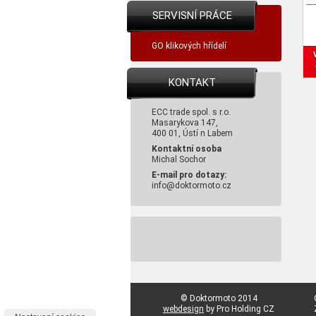
SERVISNÍ PRÁCE
GO klikových hřídelí
KONTAKT
ECC trade spol. s r.o.
Masarykova 147,
400 01, Ústí n Labem
Kontaktní osoba
Michal Sochor
E-mail pro dotazy:
info@doktormoto.cz
© Doktormoto 2014
webdesign
by Pro Holding CZ