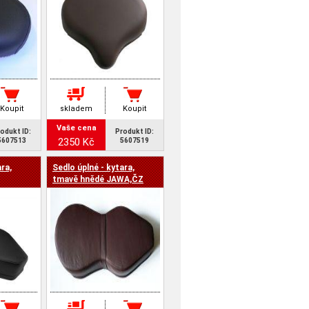
Koupit
skladem
Koupit
Vaše cena
odukt ID:
Produkt ID:
2350 Kč
5607513
5607519
ra,
Sedlo úplné - kytara,
tmavě hnědé JAWA,ČZ