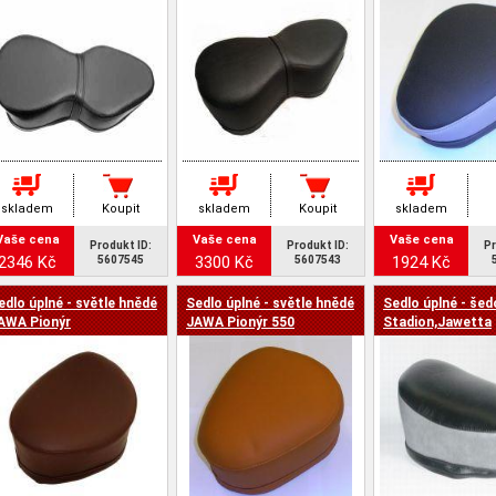
skladem
Koupit
skladem
Koupit
skladem
Vaše cena
Vaše cena
Vaše cena
Produkt ID:
Produkt ID:
Pr
2346 Kč
3300 Kč
1924 Kč
5607545
5607543
edlo úplné - světle hnědé
Sedlo úplné - světle hnědé
Sedlo úplné - šed
AWA Pionýr
JAWA Pionýr 550
Stadion,Jawetta