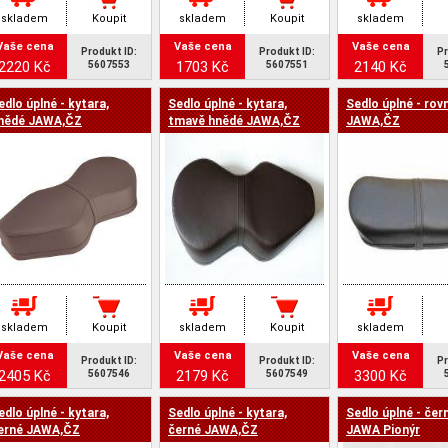
skladem
Koupit
skladem
Koupit
skladem
Vaše cena
Vaše cena
Vaše cena
Produkt ID:
Produkt ID:
Pr
2220 Kč
1703 Kč
2140 Kč
5607553
5607551
edlo úplné - kytara,
Sedlo úplné - kytara,
Sedlo úplné - rov
nědé JAWA,ČZ
tmavě hnědé JAWA,ČZ
JAWA,ČZ
skladem
Koupit
skladem
Koupit
skladem
Vaše cena
Vaše cena
Vaše cena
Produkt ID:
Produkt ID:
Pr
2405 Kč
2179 Kč
3300 Kč
5607546
5607549
edlo úplné - kytara,
Sedlo úplné - kytara,
Sedlo úplné - čer
erné JAWA,ČZ
černé JAWA,ČZ
JAWA Pionýr