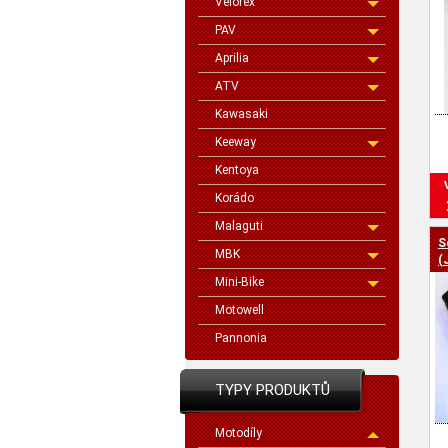
Velorex
PAV
Aprilia
ATV
Kawasaki
Keeway
Kentoya
Korádo
Malaguti
S
MBK
(
Mini-Bike
Motowell
Pannonia
TYPY PRODUKTŮ
Motodíly