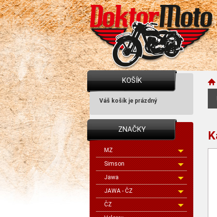
KOŠÍK
Váš košík je prázdný
ZNAČKY
K
MZ
Simson
Jawa
JAWA - ČZ
ČZ