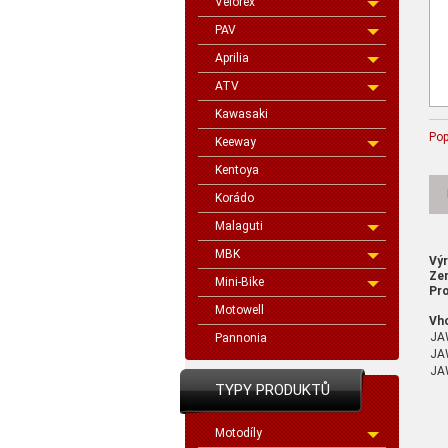
Velorex
PAV
Aprilia
ATV
Kawasaki
Pop
Keeway
Kentoya
Korádo
Malaguti
MBK
Vý
Ze
Mini-Bike
Pro
Motowell
Vh
J
Pannonia
JA
J
TYPY PRODUKTŮ
Motodíly