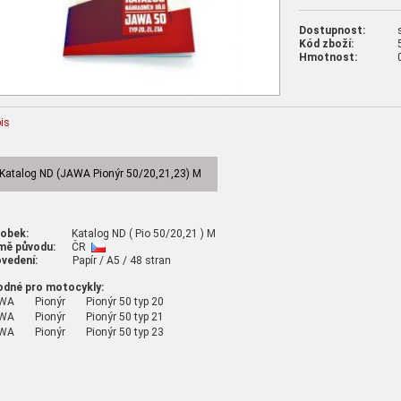
Dostupnost:
Kód zboží:
Hmotnost:
is
Katalog ND (JAWA Pionýr 50/20,21,23) M
robek:
Katalog ND ( Pio 50/20,21 ) M
mě původu:
ČR
vedení:
Papír / A5 / 48 stran
odné pro motocykly:
AWA
Pionýr
Pionýr 50 typ 20
WA
Pionýr
Pionýr 50 typ 21
AWA
Pionýr
Pionýr 50 typ 23