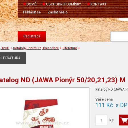
DOMŮ
OBCHODNÍ PODMÍNKY
KONTAKT
Přihlásit se
Zaslat heslo
Registrace
ÚVOD
+
Katalogy, literatura, kalendáře
+
Literatura
+
LITERATURA
atalog ND (JAWA Pionýr 50/20,21,23) M
Katalog ND (JAWA Pi
Vaše cena
111 Kč
s DP
ks