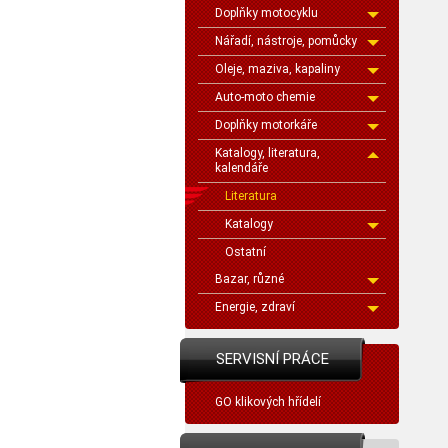
Doplňky motocyklu
Nářadí, nástroje, pomůcky
Oleje, maziva, kapaliny
Auto-moto chemie
Doplňky motorkáře
Katalogy, literatura,
kalendáře
Literatura
Katalogy
Ostatní
Bazar, různé
Energie, zdraví
SERVISNÍ PRÁCE
GO klikových hřídelí