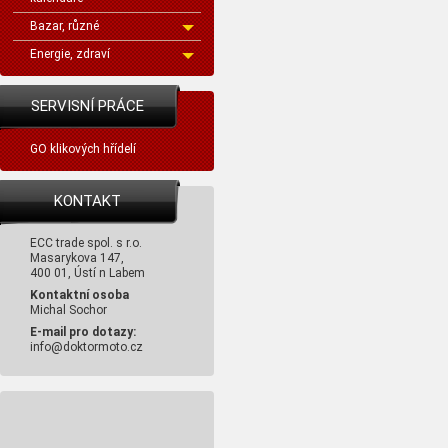
Bazar, různé
Energie, zdraví
SERVISNÍ PRÁCE
GO klikových hřídelí
KONTAKT
ECC trade spol. s r.o.
Masarykova 147,
400 01, Ústí n Labem
Kontaktní osoba
Michal Sochor
E-mail pro dotazy:
info@doktormoto.cz