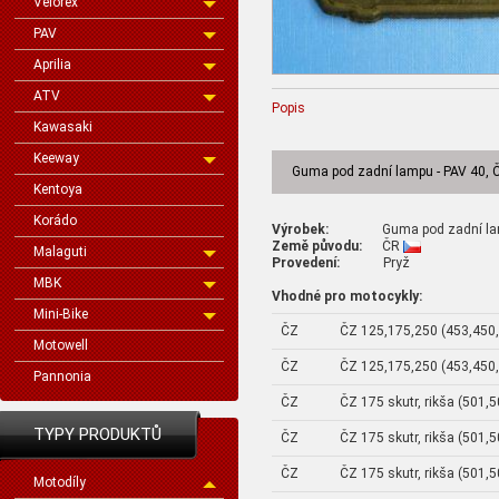
Velorex
PAV
Aprilia
ATV
Popis
Kawasaki
Keeway
Guma pod zadní lampu - PAV 40, 
Kentoya
Korádo
Výrobek:
Guma pod zadní lampu
Země původu:
ČR
Malaguti
Provedení:
Pryž
MBK
Vhodné pro motocykly:
Mini-Bike
ČZ
ČZ 125,175,250 (453,450
Motowell
ČZ
ČZ 125,175,250 (453,450
Pannonia
ČZ
ČZ 175 skutr, rikša (501,
TYPY PRODUKTŮ
ČZ
ČZ 175 skutr, rikša (501,
ČZ
ČZ 175 skutr, rikša (501,
Motodíly