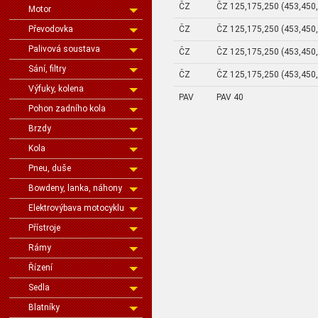
ČZ
ČZ 125,175,250 (453,450
Motor
Převodovka
ČZ
ČZ 125,175,250 (453,450
Palivová soustava
ČZ
ČZ 125,175,250 (453,450
Sání, filtry
ČZ
ČZ 125,175,250 (453,450
Výfuky, kolena
PAV
PAV 40
Pohon zadního kola
Brzdy
Kola
Pneu, duše
Bowdeny, lanka, náhony
Elektrovýbava motocyklu
Přístroje
Rámy
Řízení
Sedla
Blatníky