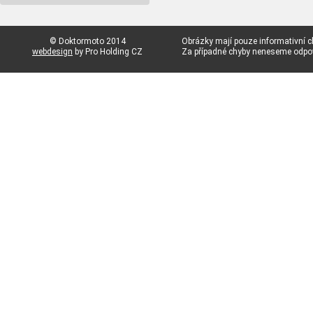
© Doktormoto 2014
Obrázky mají pouze informativní c
webdesign
by Pro Holding CZ
Za případné chyby neneseme odp