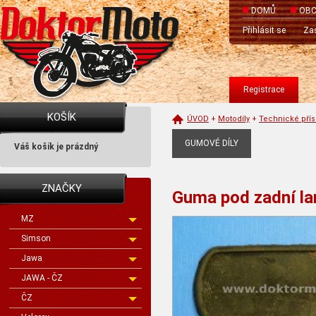
DOMŮ
OBC
Přihlásit se
Zas
Registrace
KOŠÍK
ÚVOD
+
Motodíly
+
Technické přís
GUMOVÉ DÍLY
Váš košík je prázdný
ZNAČKY
Guma pod zadní la
MZ
Simson
Jawa
JAWA - ČZ
ČZ