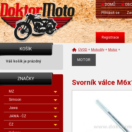
DOMŮ
OBC
Přihlásit se
Zas
Registrace
KOŠÍK
ÚVOD
+
Motodíly
+
Motor
+
MOTOR
Váš košík je prázdný
ZNAČKY
Svorník válce M6x1
MZ
Simson
Jawa
JAWA - ČZ
ČZ