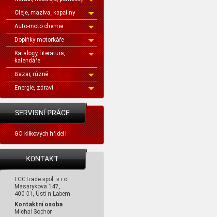
Oleje, maziva, kapaliny
Auto-moto chemie
Doplňky motorkáře
Katalogy, literatura,
kalendáře
Bazar, různé
Energie, zdraví
SERVISNÍ PRÁCE
GO klikových hřídelí
KONTAKT
ECC trade spol. s r.o.
Masarykova 147,
400 01, Ústí n Labem
Kontaktní osoba
Michal Sochor