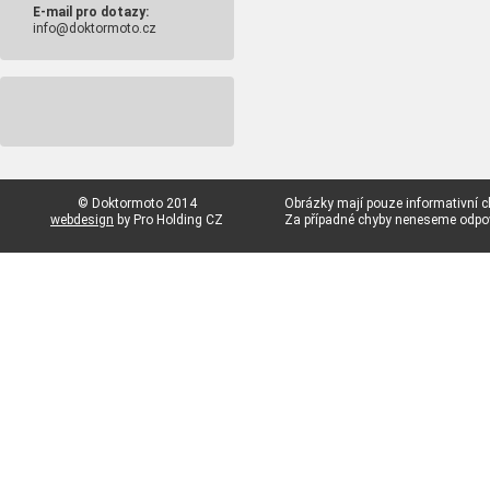
E-mail pro dotazy:
info@doktormoto.cz
© Doktormoto 2014
Obrázky mají pouze informativní c
webdesign
by Pro Holding CZ
Za případné chyby neneseme odp