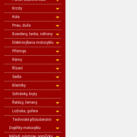
Brzdy
Kola
Pneu, duše
Bowdeny, lanka, náhony
Elektrovýbava motocyklu
Přístroje
Rámy
Řízení
Sedla
Blatníky
Schránky, kryty
Řetězy, řemeny
Ložiska, gufera
Technické příslušenství
Doplňky motocyklu
Nářadí, nástroje, pomůcky