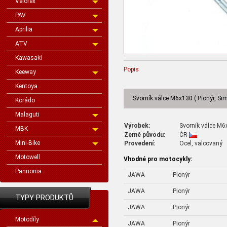
Velorex
PAV
Aprilia
ATV
Kawasaki
Popis
Keeway
Kentoya
Svorník válce M6x130 ( Pionýr, Si
Korádo
Malaguti
Výrobek:
Svorník válce M6x
MBK
Země původu:
ČR
Mini-Bike
Provedení:
Ocel, valcovaný
Motowell
Vhodné pro motocykly:
Pannonia
JAWA
Pionýr
JAWA
Pionýr
TYPY PRODUKTŮ
JAWA
Pionýr
Motodíly
JAWA
Pionýr