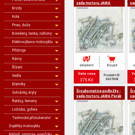
sada motoru JAWA
sa
Brzdy
Kola
Pneu, duše
Bowdeny, lanka, náhony
Elektrovýbava motocyklu
Přístroje
Rámy
skladem
Koupit
Řízení
Vaše cena
V
Sedla
Produkt ID:
375 Kč
5607848
Blatníky
Šrouby,matice,podložky -
Šr
Schránky, kryty
sada motoru JAWA Pérák
sa
Řetězy, řemeny
Ložiska, gufera
Technické příslušenství
Doplňky motocyklu
Nářadí, nástroje, pomůcky