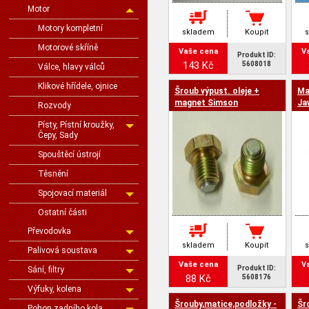
Motor
Motory kompletní
skladem
Koupit
Motorové skříně
Vaše cena
V
Produkt ID:
143 Kč
5608018
Válce, hlavy válců
Klikové hřídele, ojnice
Šroub výpust. oleje +
Ma
magnet Simson
Ja
Rozvody
Písty, Pístní kroužky,
Čepy, Sady
Spouštěcí ústrojí
Těsnění
Spojovací materiál
Ostatní části
Převodovka
skladem
Koupit
Palivová soustava
Vaše cena
V
Produkt ID:
Sání, filtry
88 Kč
5608176
Výfuky, kolena
Šrouby,matice,podložky -
Šr
Pohon zadního kola