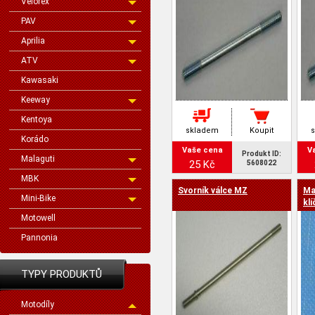
Velorex
PAV
Aprilia
ATV
Kawasaki
Keeway
Kentoya
skladem
Koupit
Korádo
Vaše cena
V
Produkt ID:
Malaguti
25 Kč
5608022
MBK
Svorník válce MZ
Ma
Mini-Bike
kl
Motowell
Pannonia
TYPY PRODUKTŮ
Motodíly