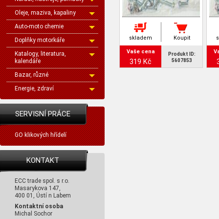
Oleje, maziva, kapaliny
Auto-moto chemie
skladem
Koupit
Doplňky motorkáře
Vaše cena
V
Katalogy, literatura,
Produkt ID:
319 Kč
kalendáře
5607853
Bazar, různé
Energie, zdraví
SERVISNÍ PRÁCE
GO klikových hřídelí
KONTAKT
ECC trade spol. s r.o.
Masarykova 147,
400 01, Ústí n Labem
Kontaktní osoba
Michal Sochor