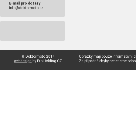
E-mail pro dotazy:
info@doktormoto.cz
© Doktormoto 2014
Obrázky mají pouze informativní c
webdesign
by Pro Holding CZ
Za případné chyby neneseme odp