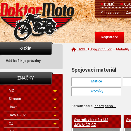
DOMŮ
OBC
Přihlásit se
Zas
Registrace
KOŠÍK
ÚVOD
+
Typy produktů
+
Motodíly
Váš košík je prázdný
Spojovací materiál
ZNAČKY
Matice
MZ
Svorníky
Simson
Seřadit podle:
název
cena +
Jawa
JAWA - ČZ
Svorník válce 8 x132
Sv
ČZ
cena -
JAWA-ČZ,ČZ