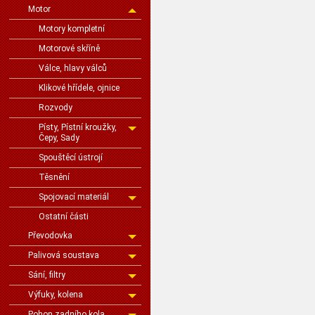
Motor
Motory kompletní
Motorové skříně
Válce, hlavy válců
Klikové hřídele, ojnice
Rozvody
Písty, Pístní kroužky,
Čepy, Sady
Spouštěcí ústrojí
Těsnění
Spojovací materiál
Ostatní části
Převodovka
Palivová soustava
Sání, filtry
Výfuky, kolena
Pohon zadního kola