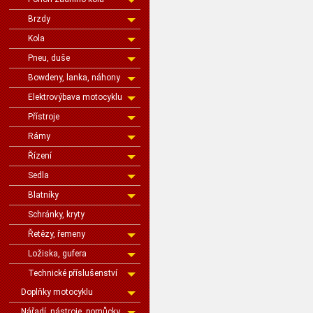
Brzdy
Kola
Pneu, duše
Bowdeny, lanka, náhony
Elektrovýbava motocyklu
Přístroje
Rámy
Řízení
Sedla
Blatníky
Schránky, kryty
Řetězy, řemeny
Ložiska, gufera
Technické příslušenství
Doplňky motocyklu
Nářadí, nástroje, pomůcky