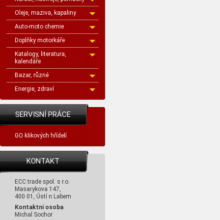
Oleje, maziva, kapaliny
Auto-moto chemie
Doplňky motorkáře
Katalogy, literatura,
kalendáře
Bazar, různé
Energie, zdraví
SERVISNÍ PRÁCE
GO klikových hřídelí
KONTAKT
ECC trade spol. s r.o.
Masarykova 147,
400 01, Ústí n Labem
Kontaktní osoba
Michal Sochor