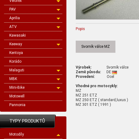
Velorex
PAV
Aprilia
ATV
Popis
Kawasaki
Keeway
Svorník válce MZ
Kentoya
Korádo
Výrobek:
Svorník válce
Malaguti
Země původu:
DE
Provedení:
Ocel
MBK
Vhodné pro motocykly:
Mini-Bike
MZ
MZ 251 ETZ
Motowell
MZ 250 ETZ ( standard,luxus )
MZ 301 ETZ ( 1991 )
Pannonia
TYPY PRODUKTŮ
Motodíly