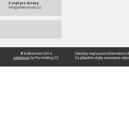
E-mail pro dotazy:
info@doktormoto.cz
© Doktormoto 2014
Obrázky mají pouze informativní c
webdesign
by Pro Holding CZ
Za případné chyby neneseme odp