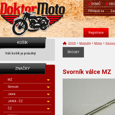
DOMŮ
OBC
Přihlásit se
Zas
Registrace
KOŠÍK
ÚVOD
+
Motodíly
+
Motor
+
Spojov
ŠROUBY
Váš košík je prázdný
ZNAČKY
Svorník válce MZ
MZ
Simson
Jawa
JAWA - ČZ
ČZ