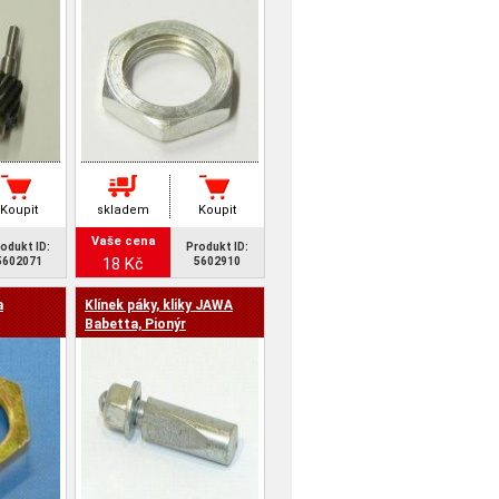
Koupit
skladem
Koupit
Vaše cena
odukt ID:
Produkt ID:
18 Kč
5602071
5602910
a
Klínek páky, kliky JAWA
Babetta, Pionýr