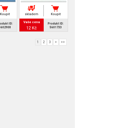
Koupit
skladem
Koupit
Vaše cena
odukt ID:
Produkt ID:
12 Kč
5602908
5601733
1
2
3
>
>>