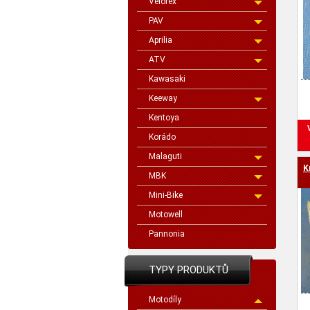
Velorex
PAV
Aprilia
ATV
Kawasaki
Keeway
Kentoya
Korádo
Malaguti
K
MBK
Mini-Bike
Motowell
Pannonia
TYPY PRODUKTŮ
Motodíly