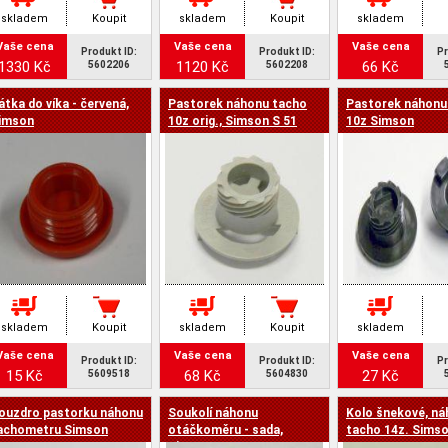
skladem
Koupit
skladem
Koupit
skladem
Vaše cena
Vaše cena
Vaše cena
Produkt ID:
Produkt ID:
Pr
1330 Kč
1120 Kč
66 Kč
5602206
5602208
átka do víka - červená,
Pastorek náhonu tacho
Pastorek náhonu
imson
10z orig., Simson S 51
10z Simson
skladem
Koupit
skladem
Koupit
skladem
Vaše cena
Vaše cena
Vaše cena
Produkt ID:
Produkt ID:
Pr
15 Kč
68 Kč
27 Kč
5609518
5604830
ouzdro pastorku náhonu
Soukolí náhonu
Kolo šnekové, n
achometru Simson
otáčkoměru - sada,
tacho 14z. Sims
Simson S 51