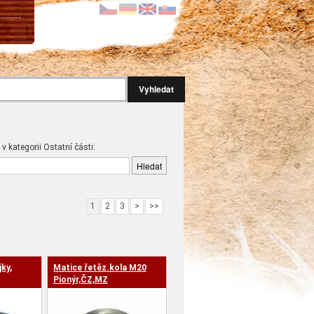
Vyhledat
 v kategorii Ostatní části:
1
2
3
>
>>
ky,
Matice řetěz.kola M20
Pionýr,ČZ,MZ