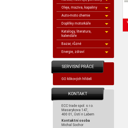
Oleje, maziva, kapaliny
Auto-moto chemie
Doplňky motorkáře
Katalogy, literatura,
kalendáře
Bazar, různé
Energie, zdraví
SERVISNÍ PRÁCE
GO klikových hřídelí
KONTAKT
ECC trade spol. s r.o.
Masarykova 147,
400 01, Ústí n Labem
Kontaktní osoba
Michal Sochor