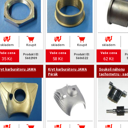
skladem
Koupit
skladem
Koupit
skladem
Vaše cena
Vaše cena
Vaše cena
Produkt ID:
Produkt ID:
Pr
35 Kč
58 Kč
62 Kč
5602909
5606522
ryt karburátoru JAWA
Kryt karburátoru JAWA
Soukolí náhonu
Pérák
tachometru - sad
Simson S 51