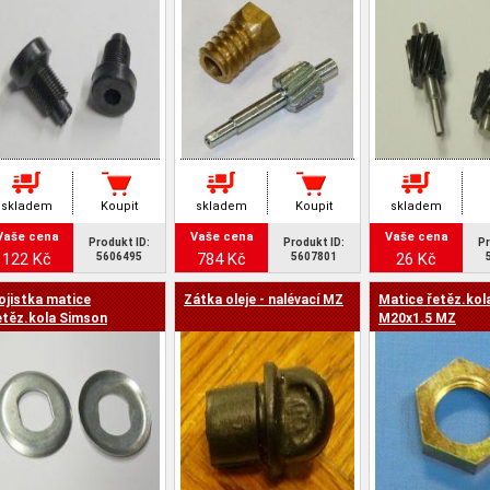
skladem
Koupit
skladem
Koupit
skladem
Vaše cena
Vaše cena
Vaše cena
Produkt ID:
Produkt ID:
Pr
122 Kč
784 Kč
26 Kč
5606495
5607801
ojistka matice
Zátka oleje - nalévací MZ
Matice řetěz.kol
etěz.kola Simson
M20x1.5 MZ