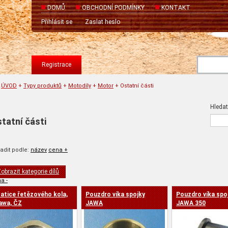
DOMŮ
OBCHODNÍ PODMÍNKY
KONTAKT
Přihlásit se
Zaslat heslo
Registrace
ÚVOD
+
Typy produktů
+
Motodíly
+
Motor
+
Ostatní části
Hledat
tatní části
adit podle:
název
cena +
obrazit kategorie dílů
a -
atice řetězového kola,
Pouzdro víka spojky
Pouzdro víka spoj
awa, ČZ
JAWA
JAWA 350