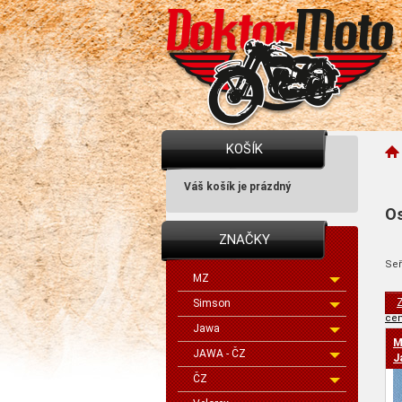
KOŠÍK
Váš košík je prázdný
Os
ZNAČKY
Seř
MZ
Z
Simson
cen
Jawa
M
JAWA - ČZ
J
ČZ