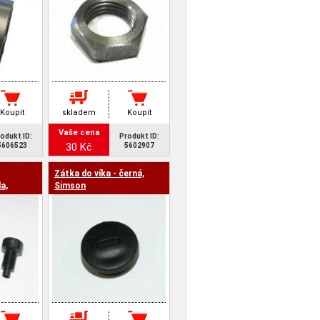
Koupit
skladem
Koupit
Vaše cena
odukt ID:
Produkt ID:
30 Kč
5606523
5602907
Zátka do víka - černá,
a,
Simson