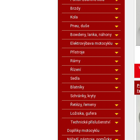
Brzdy
Kola
Pneu, duše
Bowdeny, lanka, náhony
Elektrovýbava motocyklu
Přístroje
Rámy
Řízení
Sedla
P
Blatníky
ř
Schránky, kryty
Řetězy, řemeny
Ložiska, gufera
Technické příslušenství
Doplňky motocyklu
Nářadí, nástroje, pomůcky