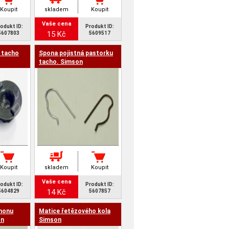
Koupit
skladem
Koupit
Vaše cena
odukt ID:
Produkt ID:
15 Kč
5607803
5609517
 tacho
Spona pojistná pastorku
tacho. Simson
Koupit
skladem
Koupit
Vaše cena
odukt ID:
Produkt ID:
14 Kč
5604829
5607857
áhonu
Matice řetězového kola
on
Simson