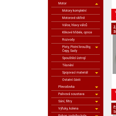
Motor
Motory kompletní
Motorové skříně
Válce, hlavy válců
Z
S
Klikové hřídele, ojnice
Rozvody
Písty, Pístní kroužky,
Čepy, Sady
Spouštěcí ústrojí
Těsnění
Spojovací materiál
Ostatní části
Převodovka
Palivová soustava
Sání, filtry
P
Výfuky, kolena
t
Pohon zadního kola