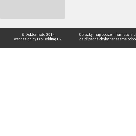
© Doktormoto 2014
Obrázky mají pouze informativní c
webdesign
by Pro Holding CZ
Za případné chyby neneseme odp