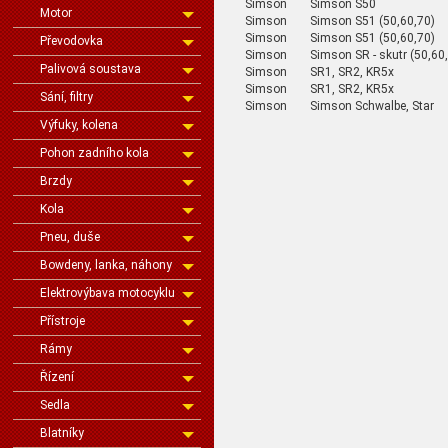
Simson
Simson S50
Motor
Simson
Simson S51 (50,60,70)
Simson
Simson S51 (50,60,70)
Převodovka
Simson
Simson SR - skutr (50,
Palivová soustava
Simson
SR1, SR2, KR5x
Simson
SR1, SR2, KR5x
Sání, filtry
Simson
Simson Schwalbe, Star
Výfuky, kolena
Pohon zadního kola
Brzdy
Kola
Pneu, duše
Bowdeny, lanka, náhony
Elektrovýbava motocyklu
Přístroje
Rámy
Řízení
Sedla
Blatníky