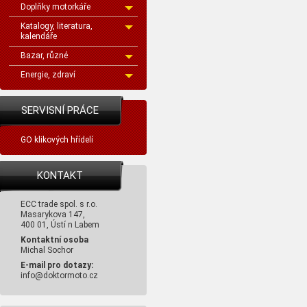
Doplňky motorkáře
Katalogy, literatura,
kalendáře
Bazar, různé
Energie, zdraví
SERVISNÍ PRÁCE
GO klikových hřídelí
KONTAKT
ECC trade spol. s r.o.
Masarykova 147,
400 01, Ústí n Labem
Kontaktní osoba
Michal Sochor
E-mail pro dotazy:
info@doktormoto.cz