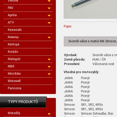
Velorex
PAV
Aprilia
ATV
Popis
Kawasaki
Keeway
Svorník válce s maticí M6 Simson
Kentoya
Korádo
Výrobek:
Svorník válce s 
Malaguti
Země původu:
HUN / ČR
Provedení:
Válcovaná ocel
MBK
Vhodné pro motocykly:
Mini-Bike
JAWA
Pionýr
Motowell
JAWA
Pionýr
JAWA
Pionýr
Pannonia
JAWA
Pionýr
JAWA
Pionýr
JAWA
Pionýr
TYPY PRODUKTŮ
Simson
SR1, SR2, KR5x
Simson
SR1, SR2, KR5x
Motodíly
Simson
Simson Schwalbe, Star