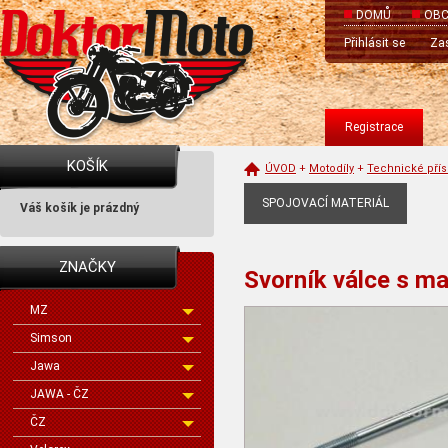
DOMŮ
OBC
Přihlásit se
Zas
Registrace
KOŠÍK
ÚVOD
+
Motodíly
+
Technické přís
SPOJOVACÍ MATERIÁL
Váš košík je prázdný
ZNAČKY
Svorník válce s m
MZ
Simson
Jawa
JAWA - ČZ
ČZ