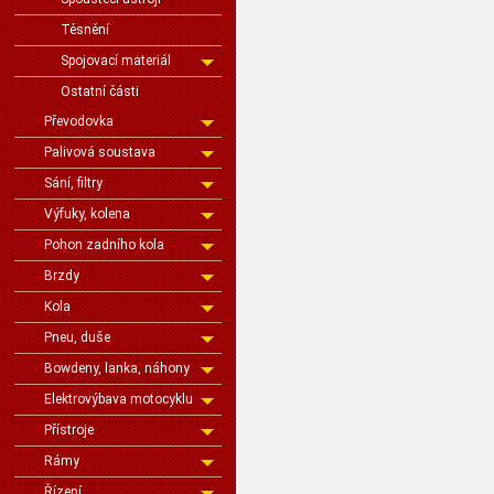
Těsnění
Spojovací materiál
Ostatní části
Převodovka
Palivová soustava
Sání, filtry
Výfuky, kolena
Pohon zadního kola
Brzdy
Kola
Pneu, duše
Bowdeny, lanka, náhony
Elektrovýbava motocyklu
Přístroje
Rámy
Řízení