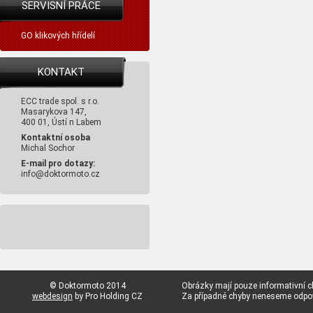
SERVISNÍ PRÁCE
GO klikových hřídelí
KONTAKT
ECC trade spol. s r.o.
Masarykova 147,
400 01, Ústí n Labem
Kontaktní osoba
Michal Sochor
E-mail pro dotazy:
info@doktormoto.cz
© Doktormoto 2014
Obrázky mají pouze informativní c
webdesign
by Pro Holding CZ
Za případné chyby neneseme odp