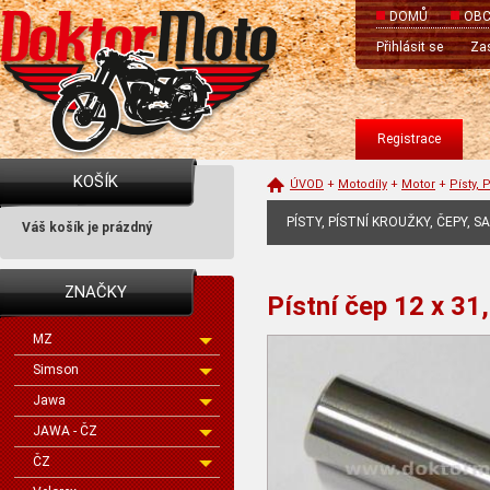
DOMŮ
OBC
Přihlásit se
Zas
Registrace
KOŠÍK
ÚVOD
+
Motodíly
+
Motor
+
Písty, 
PÍSTY, PÍSTNÍ KROUŽKY, ČEPY, S
Váš košík je prázdný
ZNAČKY
Pístní čep 12 x 31
MZ
Simson
Jawa
JAWA - ČZ
ČZ