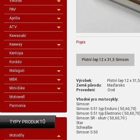
Velorex
PAV
Aprilia
ATV
Kawasaki
Popis
Keeway
Kentoya
Pístní čep 12 x 31,5 Simson
Korádo
Malaguti
MBK
Výrobek:
Pístní čep 12 x 31,
Země původu:
Maďarsko
Mini-Bike
Provedení:
Ocel
Motowell
Vhodné pro motocykly:
Simson
Pannonia
Simson S 51 typ Enduro ( 50,60,70)
Simson S 51 typ Electronic ( 50,60,70
Simson SR - skutr ( 50,60,70 )
TYPY PRODUKTŮ
Star
Schwalbe
Simson S 50
Motodíly