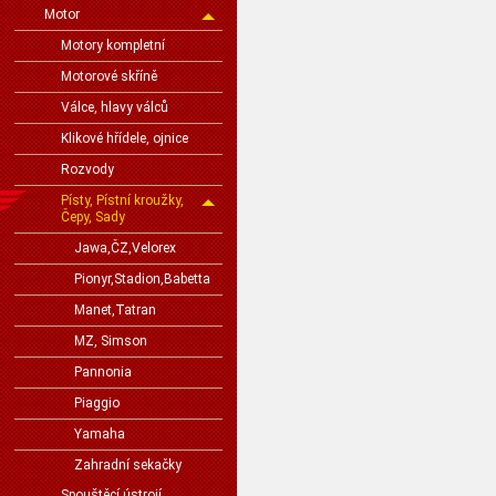
Motor
Motory kompletní
Motorové skříně
Válce, hlavy válců
Klikové hřídele, ojnice
Rozvody
Písty, Pístní kroužky,
Čepy, Sady
Jawa,ČZ,Velorex
Pionyr,Stadion,Babetta
Manet,Tatran
MZ, Simson
Pannonia
Piaggio
Yamaha
Zahradní sekačky
Spouštěcí ústrojí