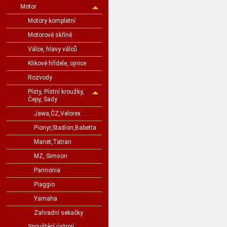
Motor
Motory kompletní
Motorové skříně
Válce, hlavy válců
Klikové hřídele, ojnice
Rozvody
Písty, Pístní kroužky,
Čepy, Sady
Jawa,ČZ,Velorex
Pionyr,Stadion,Babetta
Manet,Tatran
MZ, Simson
Pannonia
Piaggio
Yamaha
Zahradní sekačky
Spouštěcí ústrojí