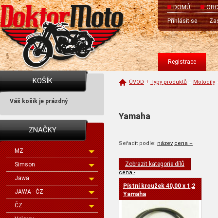
DOMŮ
OBC
Přihlásit se
Zas
Registrace
KOŠÍK
ÚVOD
+
Typy produktů
+
Motodíly
Váš košík je prázdný
Yamaha
ZNAČKY
Seřadit podle:
název
cena +
MZ
Zobrazit kategorie dílů
Simson
cena -
Jawa
Pístní kroužek 40,00 x 1,2
JAWA - ČZ
Yamaha
ČZ