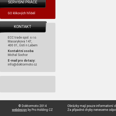
SERVISNÍ PRÁCE
GO klikových hřídelí
KONTAKT
ECC trade spol. s r.o.
Masarykova 147,
400 01, Ústí n Labem
Kontaktní osoba
Michal Sochor
E-mail pro dotazy:
info@doktormoto.cz
© Doktormoto 2014
Obrázky mají pouze informativní c
webdesign
by Pro Holding CZ
Za případné chyby neneseme odp