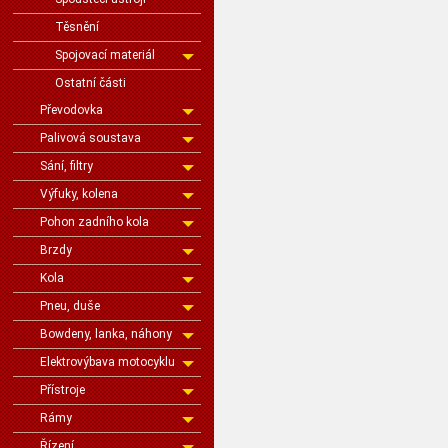
Těsnění
Spojovací materiál
Ostatní části
Převodovka
Palivová soustava
Sání, filtry
Výfuky, kolena
Pohon zadního kola
Brzdy
Kola
Pneu, duše
Bowdeny, lanka, náhony
Elektrovýbava motocyklu
Přístroje
Rámy
Řízení