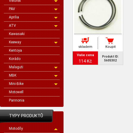
Velorex
PAV
Aprilia
ATV
Kawasaki
Keeway
skladem
Koupit
Kentoya
Vaše cena
Produkt ID:
Korádo
114 Kč
5605302
Malaguti
MBK
Mini-Bike
Motowell
Pannonia
TYPY PRODUKTŮ
Motodíly