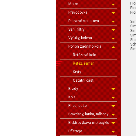
Pio
Motor
Pio
Převodovka
Pio
Palivová soustava
Si
Sim
Sání, filtry
Sim
Sim
Výfuky, kolena
Sta
Sc
Pohon zadního kola
Si
Řetězová kola
Řetěz, řemen
Kryty
Ostatní části
Brzdy
Kola
Pneu, duše
Bowdeny, lanka, náhony
Elektrovýbava motocyklu
Přístroje