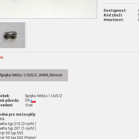
Dostupnost:
Kód zboží:
Hmotnost:
is
Spojka řetězu 1/2x5/2 JAWA,Simson
robek:
Spojka řetězu 1/2x5/2
mě původu:
ČR
vedení:
Ocel
odné pro motocykly:
WA
etta typ 210 (2-rychl.)
etta typ 207 (1-rychl.)
nýr 50 typ 555
nýr 50 typ 550 (Pařez)