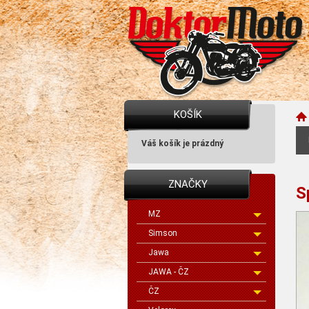
KOŠÍK
Váš košík je prázdný
ZNAČKY
S
MZ
Simson
Jawa
JAWA - ČZ
ČZ