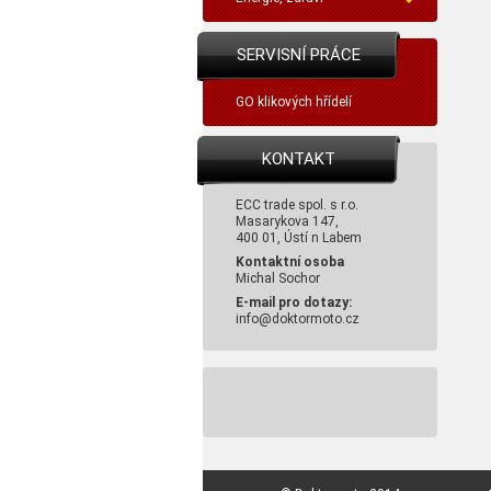
SERVISNÍ PRÁCE
GO klikových hřídelí
KONTAKT
ECC trade spol. s r.o.
Masarykova 147,
400 01, Ústí n Labem
Kontaktní osoba
Michal Sochor
E-mail pro dotazy:
info@doktormoto.cz