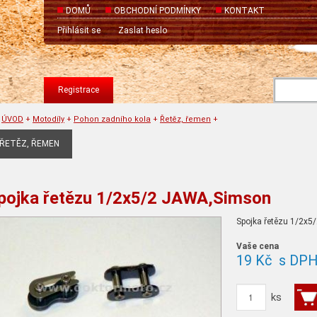
DOMŮ
OBCHODNÍ PODMÍNKY
KONTAKT
Přihlásit se
Zaslat heslo
Registrace
ÚVOD
+
Motodíly
+
Pohon zadního kola
+
Řetěz, řemen
+
ŘETĚZ, ŘEMEN
pojka řetězu 1/2x5/2 JAWA,Simson
Spojka řetězu 1/2x5/
Vaše cena
19 Kč
s DP
ks