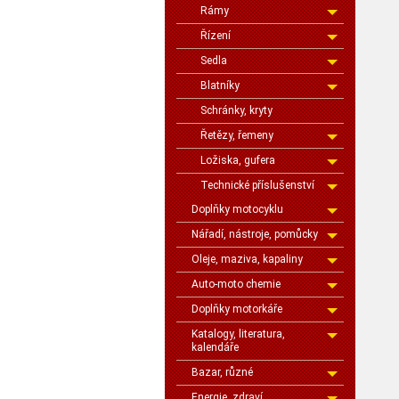
Rámy
Řízení
Sedla
Blatníky
Schránky, kryty
Řetězy, řemeny
Ložiska, gufera
Technické příslušenství
Doplňky motocyklu
Nářadí, nástroje, pomůcky
Oleje, maziva, kapaliny
Auto-moto chemie
Doplňky motorkáře
Katalogy, literatura,
kalendáře
Bazar, různé
Energie, zdraví