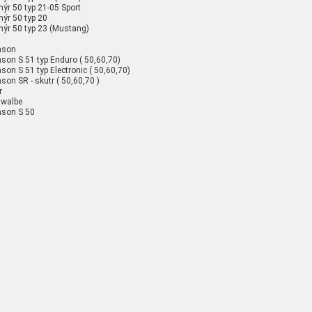
nýr 50 typ 21-05 Sport
nýr 50 typ 20
nýr 50 typ 23 (Mustang)
mson
son S 51 typ Enduro ( 50,60,70)
son S 51 typ Electronic ( 50,60,70)
son SR - skutr ( 50,60,70 )
r
hwalbe
mson S 50