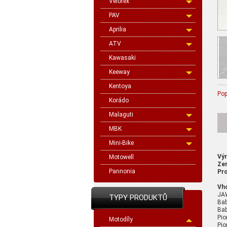
Velorex
PAV
Aprilia
ATV
Kawasaki
Keeway
Kentoya
Pop
Korádo
Malaguti
MBK
Mini-Bike
Vý
Motowell
Ze
Pannonia
Pro
Vh
JA
TYPY PRODUKTŮ
Bab
Bab
Pio
Motodíly
Pio