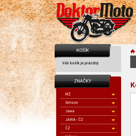
KOŠÍK
Váš košík je prázdný
ZNAČKY
K
MZ
Simson
Jawa
JAWA - ČZ
ČZ