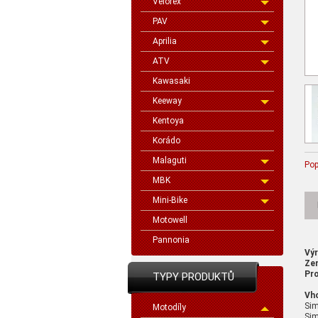
Velorex
PAV
Aprilia
ATV
Kawasaki
Keeway
Kentoya
Korádo
Malaguti
Pop
MBK
Mini-Bike
Motowell
Pannonia
Vý
Ze
Pro
TYPY PRODUKTŮ
Vh
Si
Motodíly
Sim