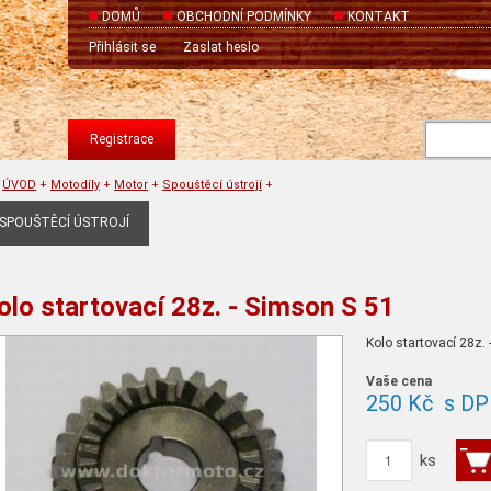
DOMŮ
OBCHODNÍ PODMÍNKY
KONTAKT
Přihlásit se
Zaslat heslo
Registrace
ÚVOD
+
Motodíly
+
Motor
+
Spouštěcí ústrojí
+
SPOUŠTĚCÍ ÚSTROJÍ
olo startovací 28z. - Simson S 51
Kolo startovací 28z.
Vaše cena
250 Kč
s DP
ks