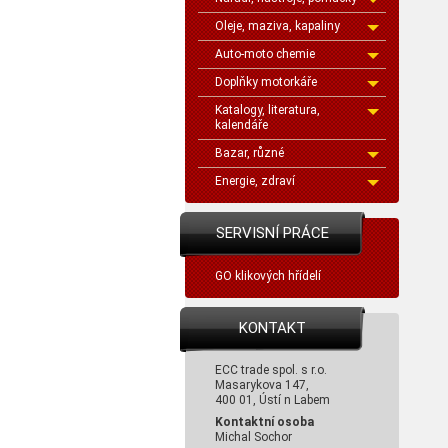
Oleje, maziva, kapaliny
Auto-moto chemie
Doplňky motorkáře
Katalogy, literatura,
kalendáře
Bazar, různé
Energie, zdraví
SERVISNÍ PRÁCE
GO klikových hřídelí
KONTAKT
ECC trade spol. s r.o.
Masarykova 147,
400 01, Ústí n Labem
Kontaktní osoba
Michal Sochor