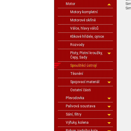
Sim
Motor
Sim
Motory kompletní
Motorové skříně
Válce, hlavy válců
Klikové hřídele, ojnice
Rozvody
Písty, Pístní kroužky,
Čepy, Sady
Spouštěcí ústrojí
Těsnění
Spojovací materiál
Ostatní části
Převodovka
Palivová soustava
Sání, filtry
Výfuky, kolena
Pohon zadního kola