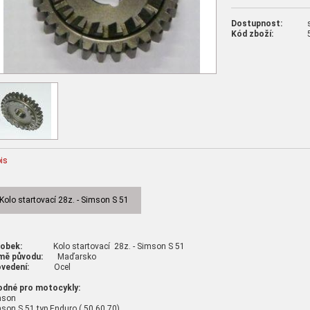
Dostupnost:
Kód zboží:
is
Kolo startovací 28z. - Simson S 51
robek:
Kolo startovací 28z. - Simson S 51
mě původu:
Maďarsko
vedení:
Ocel
odné pro motocykly:
mson
son S 51 typ Enduro ( 50,60,70)