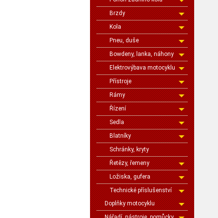
Brzdy
Kola
Pneu, duše
Bowdeny, lanka, náhony
Elektrovýbava motocyklu
Přístroje
Rámy
Řízení
Sedla
Blatníky
Schránky, kryty
Řetězy, řemeny
Ložiska, gufera
Technické příslušenství
Doplňky motocyklu
Nářadí, nástroje, pomůcky