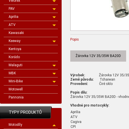
Velorex
PAV
Aprilia
ATV
Kawasaki
Popis
Keeway
Kentoya
Žárovka 12V 35/35W BA20D
Korádo
Malaguti
MBK
Výrobek:
Žárovka 12V 35/35
Země původu:
Tchaiwan
Mini-Bike
Provedení:
Čiré sklo
Motowell
Popis dílu:
Žárovka 12V 35/35W BA20D - vhodné
Pannonia
Vhodné pro motocykly:
TYPY PRODUKTŮ
Aprilia
ATV
Cagiva
Motodíly
CPI