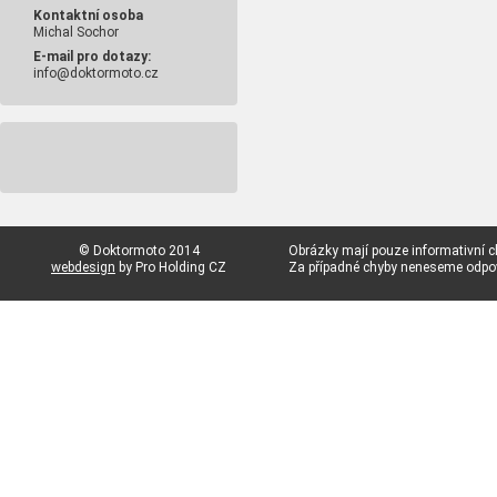
Kontaktní osoba
Michal Sochor
E-mail pro dotazy:
info@doktormoto.cz
© Doktormoto 2014
Obrázky mají pouze informativní c
webdesign
by Pro Holding CZ
Za případné chyby neneseme odp