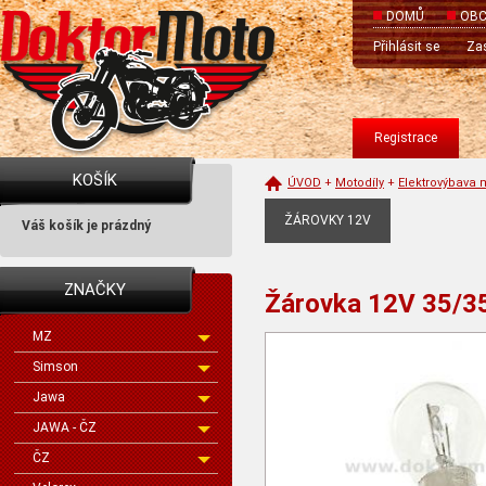
DOMŮ
OBC
Přihlásit se
Zas
Registrace
KOŠÍK
ÚVOD
+
Motodíly
+
Elektrovýbava 
ŽÁROVKY 12V
Váš košík je prázdný
ZNAČKY
Žárovka 12V 35/
MZ
Simson
Jawa
JAWA - ČZ
ČZ