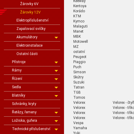
Keeway
Žárovky 6V
Kentoya
Korádo
Žárovky 12V
KTM
Elektropříslušenství
Kymco
Malaguti
Zapalovací svíčky
Manet
MBK
Akumulátory
Motowell
Elektroinstalace
MZ
ostatní
Ostatní části
Peugeot
Piaggio
Přístroje
Puch
Rámy
Simson
Skútry
Řízení
Suzuki
Sedla
Tatran
TGB
Blatníky
Tomos
Velorex
Velorex - čty
Schránky, kryty
Velorex
Velorex - třík
Řetězy, řemeny
Velorex
Velorex - třík
Velorex
Velorex - třík
Ložiska, gufera
Vespa
Yamaha
Technické příslušenství
Yuki