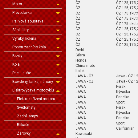
ČZ
ČZ 125,175,
Motor
ČZ
ČZ 125,175,
Převodovka
ČZ
ČZ 175 skutr
ČZ
ČZ 175 skutr
Palivová soustava
ČZ
ČZ 175 skutr
ČZ
ČZ 125,175,
Sání, filtry
ČZ
ČZ 125,175,
Výfuky, kolena
ČZ
ČZ 125,175,
ČZ
ČZ 125,175
Pohon zadního kola
Derbi
Gilera
Brzdy
Honda
Kola
China moto
Italjet
Pneu, duše
JAWA - ČZ
Jawa - ČZ 12
JAWA - ČZ
Jawa - ČZ 12
Bowdeny, lanka, náhony
JAWA
Pérák
Elektrovýbava motocyklu
JAWA
Kývačka
JAWA
Panelka
Elektrozařízení motoru
JAWA
Sport
JAWA
Pérák
Světlomety
JAWA
Kývačka
Zadní lampy
JAWA
Panelka
JAWA
Sport
Blikače
JAWA
Californian
Žárovky
Kawasaki