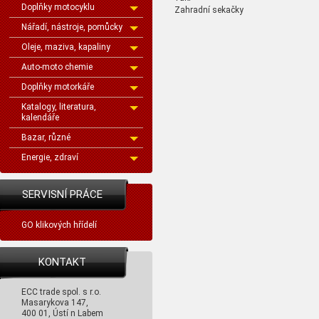
Doplňky motocyklu
Zahradní sekačky
Nářadí, nástroje, pomůcky
Oleje, maziva, kapaliny
Auto-moto chemie
Doplňky motorkáře
Katalogy, literatura,
kalendáře
Bazar, různé
Energie, zdraví
SERVISNÍ PRÁCE
GO klikových hřídelí
KONTAKT
ECC trade spol. s r.o.
Masarykova 147,
400 01, Ústí n Labem