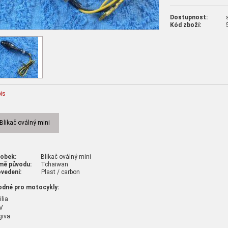
Dostupnost:
Kód zboží:
is
Blikač oválný mini
robek:
Blikač oválný mini
mě původu:
Tchaiwan
vedení:
Plast / carbon
odné pro motocykly:
ilia
V
giva