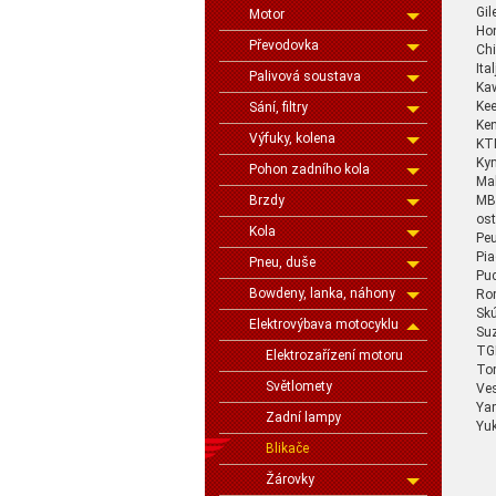
Gil
Motor
Ho
Převodovka
Ch
Ital
Palivová soustava
Ka
Ke
Sání, filtry
Ke
Výfuky, kolena
KT
Ky
Pohon zadního kola
Mal
Brzdy
MB
ost
Kola
Pe
Pia
Pneu, duše
Pu
Bowdeny, lanka, náhony
Ro
Skú
Elektrovýbava motocyklu
Su
TG
Elektrozařízení motoru
To
Světlomety
Ve
Ya
Zadní lampy
Yuk
Blikače
Žárovky