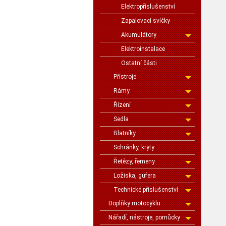
Elektropříslušenství
Zapalovací svíčky
Akumulátory
Elektroinstalace
Ostatní části
Přístroje
Rámy
Řízení
Sedla
Blatníky
Schránky, kryty
Řetězy, řemeny
Ložiska, gufera
Technické příslušenství
Doplňky motocyklu
Nářadí, nástroje, pomůcky