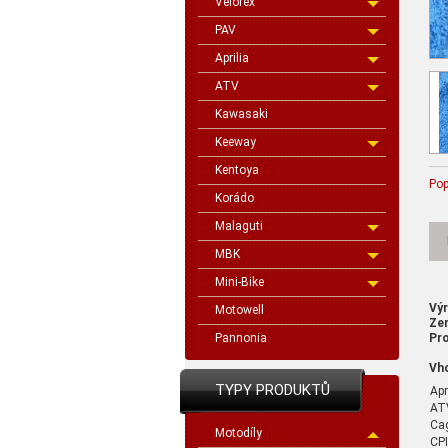
Velorex
PAV
Aprilia
ATV
Kawasaki
Keeway
Kentoya
Pop
Korádo
Malaguti
MBK
Mini-Bike
Vý
Motowell
Ze
Pannonia
Pro
Vh
TYPY PRODUKTŮ
Apr
AT
Ca
Motodíly
CPI