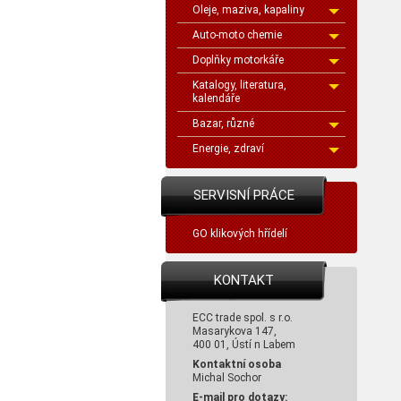
Oleje, maziva, kapaliny
Auto-moto chemie
Doplňky motorkáře
Katalogy, literatura,
kalendáře
Bazar, různé
Energie, zdraví
SERVISNÍ PRÁCE
GO klikových hřídelí
KONTAKT
ECC trade spol. s r.o.
Masarykova 147,
400 01, Ústí n Labem
Kontaktní osoba
Michal Sochor
E-mail pro dotazy: