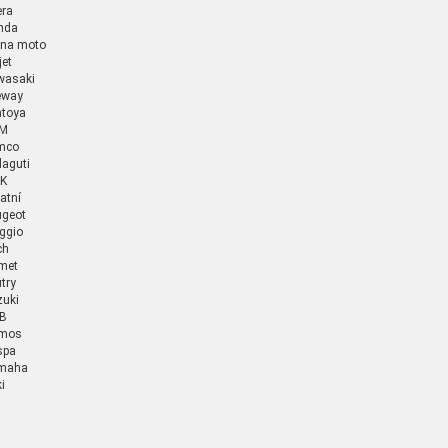
era
nda
ina moto
jet
wasaki
eway
ntoya
M
mco
aguti
K
atní
ugeot
ggio
ch
met
try
zuki
B
mos
spa
maha
i