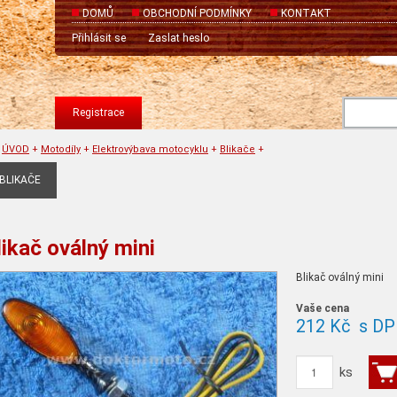
DOMŮ
OBCHODNÍ PODMÍNKY
KONTAKT
Přihlásit se
Zaslat heslo
Registrace
ÚVOD
+
Motodíly
+
Elektrovýbava motocyklu
+
Blikače
+
BLIKAČE
likač oválný mini
Blikač oválný mini
Vaše cena
212 Kč
s DP
ks