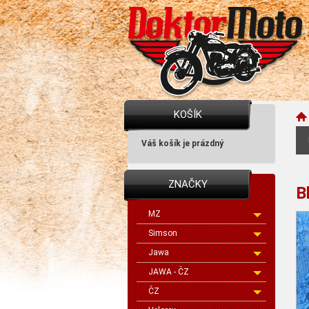
KOŠÍK
Váš košík je prázdný
ZNAČKY
B
MZ
Simson
Jawa
JAWA - ČZ
ČZ