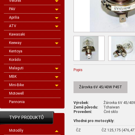
Velorex
PAV
Aprilia
ATV
Kawasaki
Keeway
Kentoya
Korádo
Malaguti
Popis
MBK
Mini-Bike
Žárovka 6V 45/40W P45T
Motowell
Pannonia
Výrobek:
Žárovka 6V 45/40W
Země původu:
Tchaiwan
Provedení:
Čiré sklo
TYPY PRODUKTŮ
Vhodné pro motocykly:
ČZ
ČZ 125,175 (476,47
Motodíly