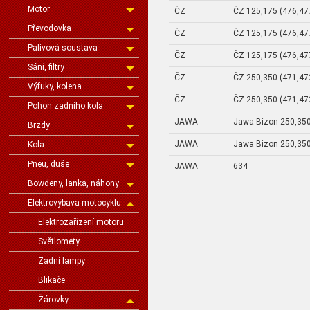
Motor
ČZ
ČZ 125,175 (476,47
Převodovka
ČZ
ČZ 125,175 (476,47
Palivová soustava
ČZ
ČZ 125,175 (476,47
Sání, filtry
ČZ
ČZ 250,350 (471,472
Výfuky, kolena
ČZ
ČZ 250,350 (471,472
Pohon zadního kola
JAWA
Jawa Bizon 250,35
Brzdy
JAWA
Jawa Bizon 250,35
Kola
Pneu, duše
JAWA
634
Bowdeny, lanka, náhony
Elektrovýbava motocyklu
Elektrozařízení motoru
Světlomety
Zadní lampy
Blikače
Žárovky