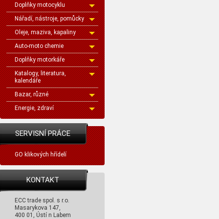
Doplňky motocyklu
Nářadí, nástroje, pomůcky
Oleje, maziva, kapaliny
Auto-moto chemie
Doplňky motorkáře
Katalogy, literatura,
kalendáře
Bazar, různé
Energie, zdraví
SERVISNÍ PRÁCE
GO klikových hřídelí
KONTAKT
ECC trade spol. s r.o.
Masarykova 147,
400 01, Ústí n Labem