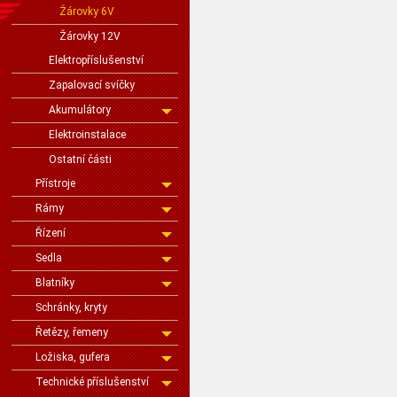
Žárovky 6V
Žárovky 12V
Elektropříslušenství
Zapalovací svíčky
Akumulátory
Elektroinstalace
Ostatní části
Přístroje
Rámy
Řízení
Sedla
Blatníky
Schránky, kryty
Řetězy, řemeny
Ložiska, gufera
Technické příslušenství