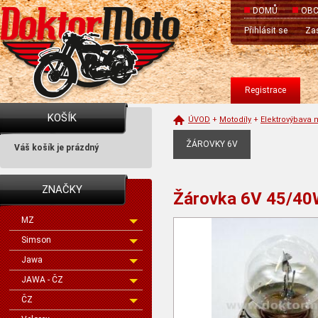
DOMŮ
OBC
Přihlásit se
Zas
Registrace
KOŠÍK
ÚVOD
+
Motodíly
+
Elektrovýbava 
ŽÁROVKY 6V
Váš košík je prázdný
ZNAČKY
Žárovka 6V 45/4
MZ
Simson
Jawa
JAWA - ČZ
ČZ