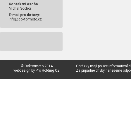
Kontaktní osoba
Michal Sochor
E-mail pro dotazy:
info@doktormoto.cz
© Doktormoto 2014
Obrázky mají pouze informativní c
webdesign
by Pro Holding CZ
Za případné chyby neneseme odp