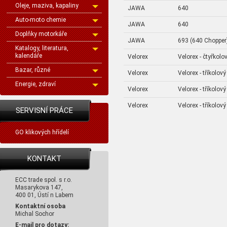
Oleje, maziva, kapaliny
JAWA
640
Auto-moto chemie
JAWA
640
Doplňky motorkáře
JAWA
693 (640 Chopper
Katalogy, literatura,
kalendáře
Velorex
Velorex - čtyřkolo
Bazar, různé
Velorex
Velorex - tříkolový
Energie, zdraví
Velorex
Velorex - tříkolový
Velorex
Velorex - tříkolový
SERVISNÍ PRÁCE
GO klikových hřídelí
KONTAKT
ECC trade spol. s r.o.
Masarykova 147,
400 01, Ústí n Labem
Kontaktní osoba
Michal Sochor
E-mail pro dotazy: