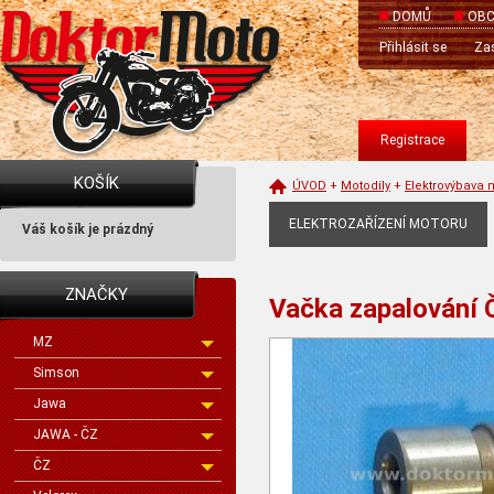
DOMŮ
OBC
Přihlásit se
Zas
Registrace
KOŠÍK
ÚVOD
+
Motodíly
+
Elektrovýbava 
ELEKTROZAŘÍZENÍ MOTORU
Váš košík je prázdný
ZNAČKY
Vačka zapalování
MZ
Simson
Jawa
JAWA - ČZ
ČZ