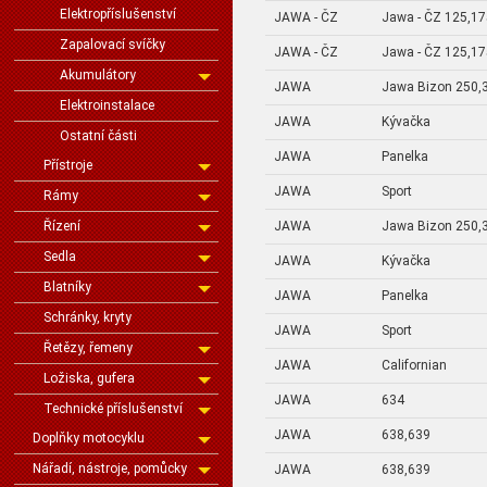
Elektropříslušenství
JAWA - ČZ
Jawa - ČZ 125,17
Zapalovací svíčky
JAWA - ČZ
Jawa - ČZ 125,17
Akumulátory
JAWA
Jawa Bizon 250,
Elektroinstalace
JAWA
Kývačka
Ostatní části
JAWA
Panelka
Přístroje
JAWA
Sport
Rámy
JAWA
Jawa Bizon 250,
Řízení
Sedla
JAWA
Kývačka
Blatníky
JAWA
Panelka
Schránky, kryty
JAWA
Sport
Řetězy, řemeny
JAWA
Californian
Ložiska, gufera
JAWA
634
Technické příslušenství
JAWA
638,639
Doplňky motocyklu
Nářadí, nástroje, pomůcky
JAWA
638,639