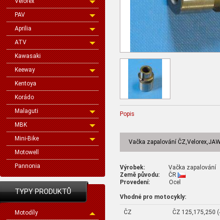
Velorex
PAV
Aprilia
ATV
Kawasaki
Keeway
Kentoya
Korádo
Malaguti
Popis
MBK
Mini-Bike
Vačka zapalování ČZ,Velorex,JA
Motowell
Pannonia
Výrobek:
Vačka zapalování
Země původu:
ČR
Provedení:
Ocel
TYPY PRODUKTŮ
Vhodné pro motocykly:
ČZ
ČZ 125,175,250 (
Motodíly