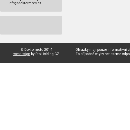
info@doktormoto.cz
© Doktormoto 2014
Obrázky mají pouze informativní c
webdesign
by Pro Holding CZ
Za případné chyby neneseme odp