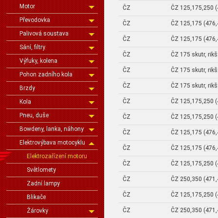
Motor
ČZ
ČZ 125,175,250 (
Převodovka
ČZ
ČZ 125,175 (476,
Palivová soustava
ČZ
ČZ 125,175 (476,
Sání, filtry
ČZ
ČZ 175 skutr, rik
Výfuky, kolena
ČZ
ČZ 175 skutr, rik
Pohon zadního kola
ČZ
ČZ 175 skutr, rik
Brzdy
ČZ
ČZ 125,175,250 (
Kola
Pneu, duše
ČZ
ČZ 125,175,250 (
Bowdeny, lanka, náhony
ČZ
ČZ 125,175 (476,
Elektrovýbava motocyklu
ČZ
ČZ 125,175 (476,
Elektrozařízení motoru
ČZ
ČZ 125,175,250 (
Světlomety
ČZ
ČZ 250,350 (471,
Zadní lampy
ČZ
ČZ 125,175,250 (
Blikače
ČZ
ČZ 250,350 (471,
Žárovky