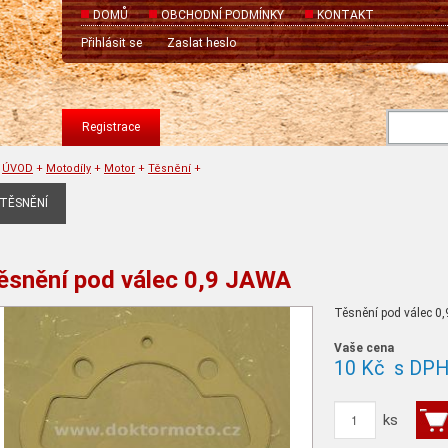
DOMŮ
OBCHODNÍ PODMÍNKY
KONTAKT
Přihlásit se
Zaslat heslo
Registrace
ÚVOD
+
Motodíly
+
Motor
+
Těsnění
+
TĚSNĚNÍ
ěsnění pod válec 0,9 JAWA
Těsnění pod válec 0,
Vaše cena
10 Kč
s DP
ks