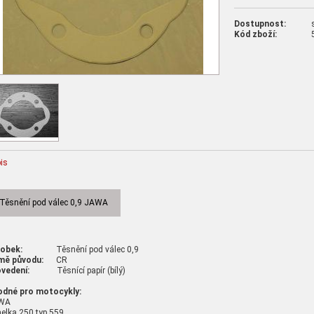
Dostupnost:
Kód zboží:
is
Těsnění pod válec 0,9 JAWA
robek:
Těsnění pod válec 0,9
mě původu:
CR
vedení:
Těsnící papír (bílý)
odné pro motocykly:
WA
elka 250 typ 559