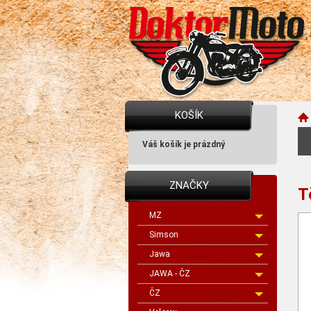
KOŠÍK
Váš košík je prázdný
ZNAČKY
T
MZ
Simson
Jawa
JAWA - ČZ
ČZ