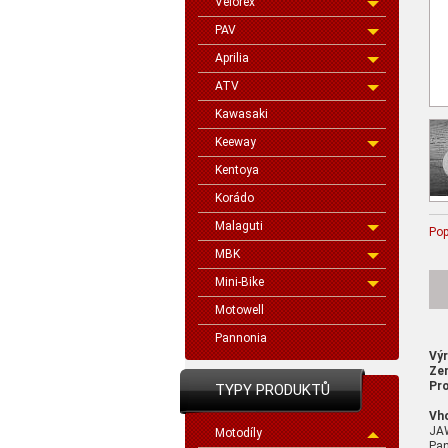
Velorex
PAV
Aprilia
ATV
Kawasaki
Keeway
Kentoya
Korádo
Malaguti
Pop
MBK
Mini-Bike
Motowell
Pannonia
Vý
Ze
Pro
TYPY PRODUKTŮ
Vh
JA
Motodíly
Pan