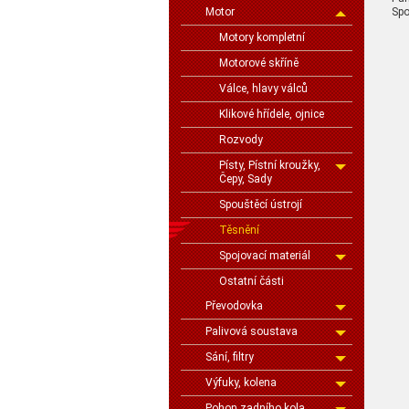
Spo
Motor
Motory kompletní
Motorové skříně
Válce, hlavy válců
Klikové hřídele, ojnice
Rozvody
Písty, Pístní kroužky,
Čepy, Sady
Spouštěcí ústrojí
Těsnění
Spojovací materiál
Ostatní části
Převodovka
Palivová soustava
Sání, filtry
Výfuky, kolena
Pohon zadního kola