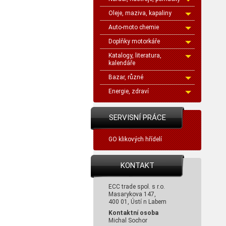
Oleje, maziva, kapaliny
Auto-moto chemie
Doplňky motorkáře
Katalogy, literatura,
kalendáře
Bazar, různé
Energie, zdraví
SERVISNÍ PRÁCE
GO klikových hřídelí
KONTAKT
ECC trade spol. s r.o.
Masarykova 147,
400 01, Ústí n Labem
Kontaktní osoba
Michal Sochor