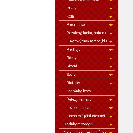
Brzdy
Kola
Pneu, duše
Bowdeny, lanka, náhony
Elektrovýbava motocyklu
Přístroje
Rámy
Řízení
Sedla
Blatníky
Schránky, kryty
Řetězy, řemeny
Ložiska, gufera
Technické příslušenství
Doplňky motocyklu
Nářadí, nástroje, pomůcky