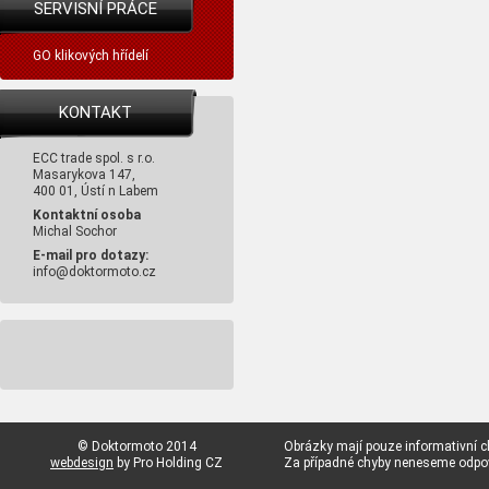
SERVISNÍ PRÁCE
GO klikových hřídelí
KONTAKT
ECC trade spol. s r.o.
Masarykova 147,
400 01, Ústí n Labem
Kontaktní osoba
Michal Sochor
E-mail pro dotazy:
info@doktormoto.cz
© Doktormoto 2014
Obrázky mají pouze informativní c
webdesign
by Pro Holding CZ
Za případné chyby neneseme odp