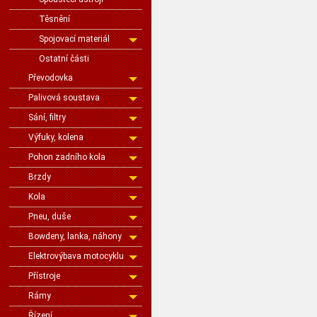
Těsnění
Spojovací materiál
Ostatní části
Převodovka
Palivová soustava
Sání, filtry
Výfuky, kolena
Pohon zadního kola
Brzdy
Kola
Pneu, duše
Bowdeny, lanka, náhony
Elektrovýbava motocyklu
Přístroje
Rámy
Řízení