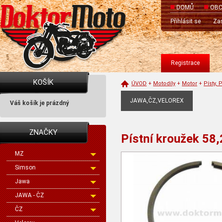
DOMŮ
OBC
Přihlásit se
Zas
Registrace
KOŠÍK
ÚVOD
+
Motodíly
+
Motor
+
Písty, 
JAWA,ČZ,VELOREX
Váš košík je prázdný
ZNAČKY
Pístní kroužek 58
MZ
Simson
Jawa
JAWA - ČZ
ČZ