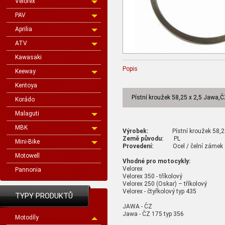
Velorex
PAV
Aprilia
ATV
Kawasaki
Popis
Keeway
Kentoya
Pístní kroužek 58,25 x 2,5 Jawa,Č
Korádo
Malaguti
MBK
Výrobek:
Pístní kroužek 58,25
Země původu:
PL
Mini-Bike
Provedení:
Ocel / čelní zámek
Motowell
Vhodné pro motocykly:
Velorex
Pannonia
Velorex 350 - tříkolový
Velorex 250 (Oskar) – tříkolový
Velorex - čtyřkolový typ 435
TYPY PRODUKTŮ
JAWA - ČZ
Jawa - ČZ 175 typ 356
Motodíly