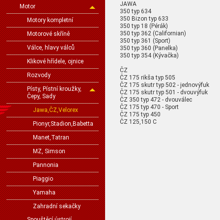
JAWA
Motor
350 typ 634
350 Bizon typ 633
Motory kompletní
350 typ 18 (Pérák)
350 typ 362 (Californian)
Motorové skříně
350 typ 361 (Sport)
Válce, hlavy válců
350 typ 360 (Panelka)
350 typ 354 (Kývačka)
Klikové hřídele, ojnice
ČZ
Rozvody
ČZ 175 rikša typ 505
ČZ 175 skutr typ 502 - jednovýfuk
Písty, Pístní kroužky,
ČZ 175 skutr typ 501 - dvouvýfuk
Čepy, Sady
ČZ 350 typ 472 - dvouválec
ČZ 175 typ 470 - Sport
Jawa,ČZ,Velorex
ČZ 175 typ 450
ČZ 125,150 C
Pionyr,Stadion,Babetta
Manet,Tatran
MZ, Simson
Pannonia
Piaggio
Yamaha
Zahradní sekačky
Spouštěcí ústrojí