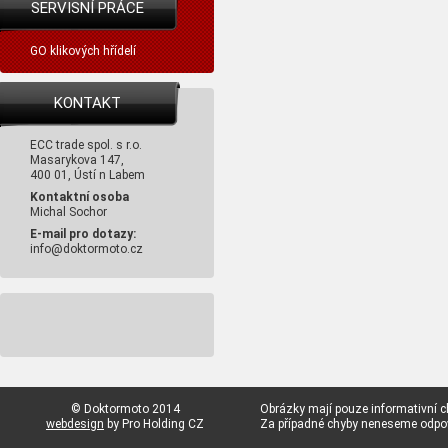
SERVISNÍ PRÁCE
GO klikových hřídelí
KONTAKT
ECC trade spol. s r.o.
Masarykova 147,
400 01, Ústí n Labem
Kontaktní osoba
Michal Sochor
E-mail pro dotazy:
info@doktormoto.cz
© Doktormoto 2014
Obrázky mají pouze informativní c
webdesign
by Pro Holding CZ
Za případné chyby neneseme odp