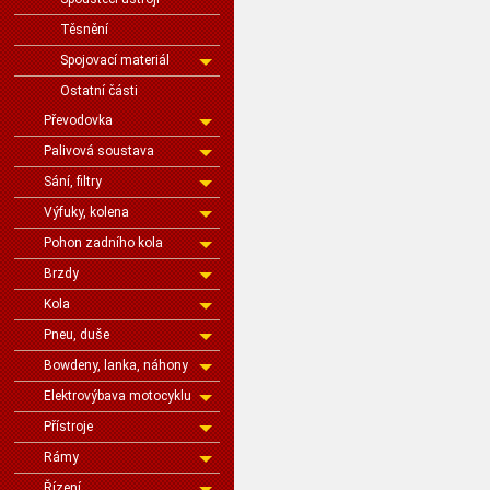
Těsnění
Spojovací materiál
Ostatní části
Převodovka
Palivová soustava
Sání, filtry
Výfuky, kolena
Pohon zadního kola
Brzdy
Kola
Pneu, duše
Bowdeny, lanka, náhony
Elektrovýbava motocyklu
Přístroje
Rámy
Řízení