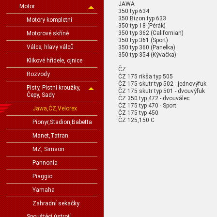
JAWA
Motor
350 typ 634
350 Bizon typ 633
Motory kompletní
350 typ 18 (Pérák)
350 typ 362 (Californian)
Motorové skříně
350 typ 361 (Sport)
Válce, hlavy válců
350 typ 360 (Panelka)
350 typ 354 (Kývačka)
Klikové hřídele, ojnice
ČZ
Rozvody
ČZ 175 rikša typ 505
ČZ 175 skutr typ 502 - jednovýfuk
Písty, Pístní kroužky,
ČZ 175 skutr typ 501 - dvouvýfuk
Čepy, Sady
ČZ 350 typ 472 - dvouválec
ČZ 175 typ 470 - Sport
Jawa,ČZ,Velorex
ČZ 175 typ 450
ČZ 125,150 C
Pionyr,Stadion,Babetta
Manet,Tatran
MZ, Simson
Pannonia
Piaggio
Yamaha
Zahradní sekačky
Spouštěcí ústrojí