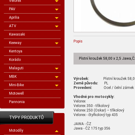
Velorex
PAV
Aprilia
ATV
Kawasaki
Popis
Keeway
Kentoya
Pístní kroužek 58,00 x 2,5 Jawa,Č
Korádo
Malaguti
MBK
Výrobek:
Pístní kroužek 58,00
Země původu:
PL
Mini-Bike
Provedení:
Ocel / čelní zámek
Motowell
Vhodné pro motocykly:
Velorex
Pannonia
Velorex 350 - tříkolový
Velorex 250 (Oskar) – tříkolový
Velorex - čtyřkolový typ 435
TYPY PRODUKTŮ
JAWA - ČZ
Jawa - ČZ 175 typ 356
Motodíly