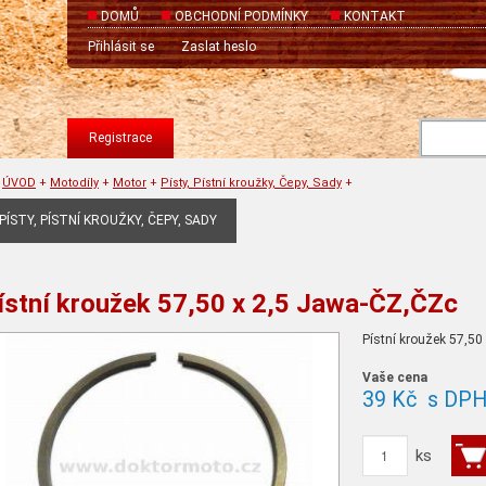
DOMŮ
OBCHODNÍ PODMÍNKY
KONTAKT
Přihlásit se
Zaslat heslo
Registrace
ÚVOD
+
Motodíly
+
Motor
+
Písty, Pístní kroužky, Čepy, Sady
+
PÍSTY, PÍSTNÍ KROUŽKY, ČEPY, SADY
ístní kroužek 57,50 x 2,5 Jawa-ČZ,ČZc
Pístní kroužek 57,50
Vaše cena
39 Kč
s DP
ks