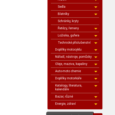
Sedla
Blatníky
Schránky, kryty
Řetězy, řemeny
Ložiska, gufera
Technické příslušenství
Doplňky motocyklu
Nářadí, nástroje, pomůcky
Oleje, maziva, kapaliny
Auto-moto chemie
Doplňky motorkáře
Katalogy, literatura,
kalendáře
Bazar, různé
Energie, zdraví