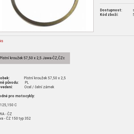
Dostupnost:
Kód zboží:
is
Pístní kroužek 57,50 x 2,5 Jawa-ČZ,ČZc
robek:
Pístní kroužek 57,50 x 2,5
mě původu:
PL
vedení:
Ocel / čelní zámek
odné pro motocykly:
125,150 C
WA - ČZ
a - ČZ 150 typ 352