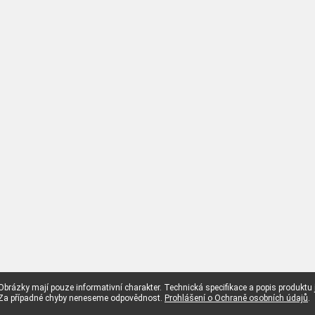
Obrázky mají pouze informativní charakter. Technická specifikace a popis produktu
Za případné chyby neneseme odpovědnost.
Prohlášení o Ochraně osobních údajů
.