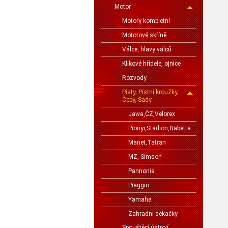
Motor
Motory kompletní
Motorové skříně
Válce, hlavy válců
Klikové hřídele, ojnice
Rozvody
Písty, Pístní kroužky,
Čepy, Sady
Jawa,ČZ,Velorex
Pionyr,Stadion,Babetta
Manet,Tatran
MZ, Simson
Pannonia
Piaggio
Yamaha
Zahradní sekačky
Spouštěcí ústrojí