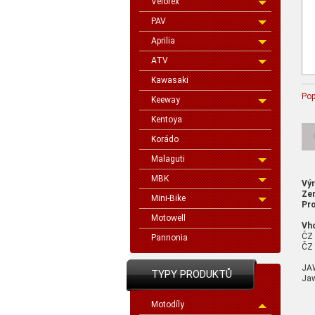
Velorex
PAV
Aprilia
ATV
Kawasaki
Pop
Keeway
Kentoya
Korádo
Malaguti
MBK
Vý
Ze
Mini-Bike
Pro
Motowell
Vh
ČZ
Pannonia
ČZ 
JA
TYPY PRODUKTŮ
Jaw
Motodíly