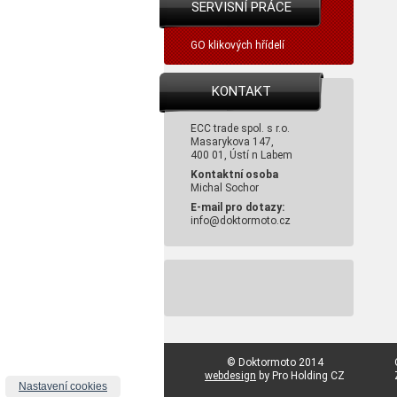
SERVISNÍ PRÁCE
GO klikových hřídelí
KONTAKT
ECC trade spol. s r.o.
Masarykova 147,
400 01, Ústí n Labem
Kontaktní osoba
Michal Sochor
E-mail pro dotazy:
info@doktormoto.cz
© Doktormoto 2014
webdesign
by Pro Holding CZ
Nastavení cookies