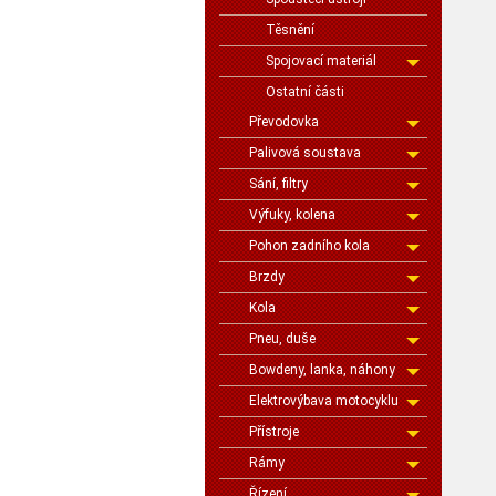
Těsnění
Spojovací materiál
Ostatní části
Převodovka
Palivová soustava
Sání, filtry
Výfuky, kolena
Pohon zadního kola
Brzdy
Kola
Pneu, duše
Bowdeny, lanka, náhony
Elektrovýbava motocyklu
Přístroje
Rámy
Řízení