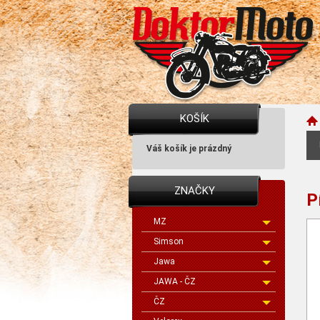
KOŠÍK
Váš košík je prázdný
ZNAČKY
P
MZ
Simson
Jawa
JAWA - ČZ
ČZ