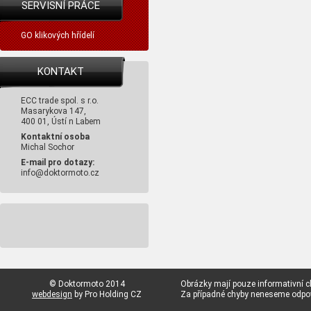
SERVISNÍ PRÁCE
GO klikových hřídelí
KONTAKT
ECC trade spol. s r.o.
Masarykova 147,
400 01, Ústí n Labem
Kontaktní osoba
Michal Sochor
E-mail pro dotazy:
info@doktormoto.cz
© Doktormoto 2014
Obrázky mají pouze informativní c
webdesign
by Pro Holding CZ
Za případné chyby neneseme odp