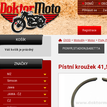
DOMŮ
OBC
Přihlásit se
Zas
Registrace
KOŠÍK
ÚVOD
+
Motodíly
+
Motor
+
Písty, 
PIONYR,STADION,BABETTA
Váš košík je prázdný
ZNAČKY
Pístní kroužek 41
MZ
Simson
Jawa
JAWA - ČZ
ČZ