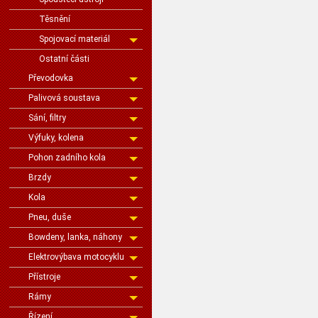
Těsnění
Spojovací materiál
Ostatní části
Převodovka
Palivová soustava
Sání, filtry
Výfuky, kolena
Pohon zadního kola
Brzdy
Kola
Pneu, duše
Bowdeny, lanka, náhony
Elektrovýbava motocyklu
Přístroje
Rámy
Řízení