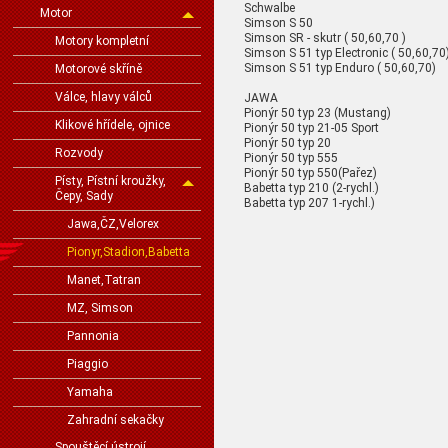
Schwalbe
Motor
Simson S 50
Simson SR - skutr ( 50,60,70 )
Motory kompletní
Simson S 51 typ Electronic ( 50,60,70
Simson S 51 typ Enduro ( 50,60,70)
Motorové skříně
Válce, hlavy válců
JAWA
Pionýr 50 typ 23 (Mustang)
Klikové hřídele, ojnice
Pionýr 50 typ 21-05 Sport
Pionýr 50 typ 20
Rozvody
Pionýr 50 typ 555
Pionýr 50 typ 550(Pařez)
Písty, Pístní kroužky,
Babetta typ 210 (2-rychl.)
Čepy, Sady
Babetta typ 207 1-rychl.)
Jawa,ČZ,Velorex
Pionyr,Stadion,Babetta
Manet,Tatran
MZ, Simson
Pannonia
Piaggio
Yamaha
Zahradní sekačky
Spouštěcí ústrojí