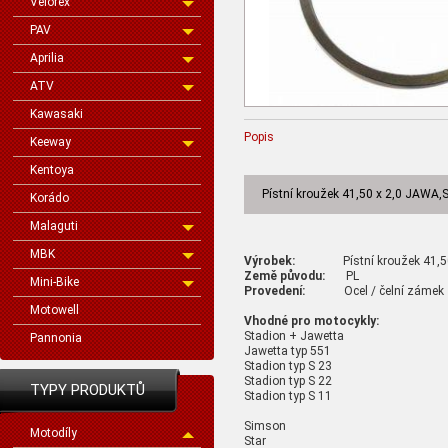
Velorex
PAV
Aprilia
ATV
Kawasaki
Popis
Keeway
Kentoya
Pístní kroužek 41,50 x 2,0 JAWA
Korádo
Malaguti
MBK
Výrobek:
Pístní kroužek 41,50 x
Země původu:
PL
Mini-Bike
Provedení:
Ocel / čelní zámek
Motowell
Vhodné pro motocykly:
Stadion + Jawetta
Pannonia
Jawetta typ 551
Stadion typ S 23
Stadion typ S 22
TYPY PRODUKTŮ
Stadion typ S 11
Simson
Motodíly
Star