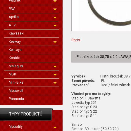
Velorex
PAV
Aprilia
ATV
Kawasaki
Popis
Keeway
Kentoya
Pístní kroužek 38,75 x 2,0 JAWA
Korádo
Malaguti
MBK
Výrobek:
Pístní kroužek 38,75 x
Země původu:
PL
Mini-Bike
Provedení:
Ocel / čelní zámek
Motowell
Vhodné pro motocykly:
Stadion + Jawetta
Pannonia
Jawetta typ 551
Stadion typ S 23
Stadion typ S 22
TYPY PRODUKTŮ
Stadion typ S 11
Simson
Motodíly
Simson SR - skutr ( 50,60,70 )