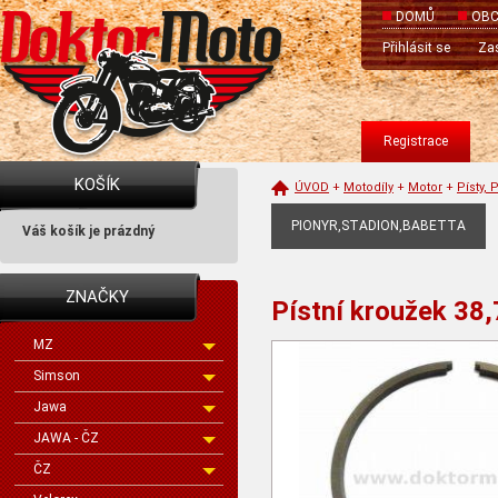
DOMŮ
OBC
Přihlásit se
Zas
Registrace
KOŠÍK
ÚVOD
+
Motodíly
+
Motor
+
Písty, 
PIONYR,STADION,BABETTA
Váš košík je prázdný
ZNAČKY
Pístní kroužek 38
MZ
Simson
Jawa
JAWA - ČZ
ČZ