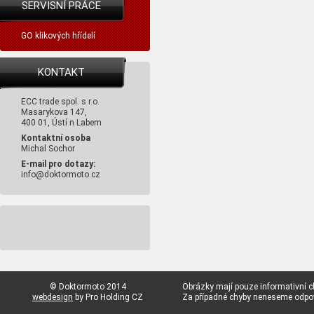
SERVISNÍ PRÁCE
GO klikových hřídelí
KONTAKT
ECC trade spol. s r.o.
Masarykova 147,
400 01, Ústí n Labem
Kontaktní osoba
Michal Sochor
E-mail pro dotazy:
info@doktormoto.cz
© Doktormoto 2014
Obrázky mají pouze informativní c
webdesign
by Pro Holding CZ
Za případné chyby neneseme odp