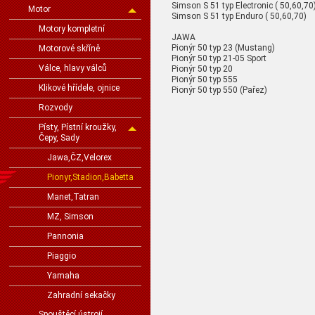
Simson S 51 typ Electronic ( 50,60,70
Motor
Simson S 51 typ Enduro ( 50,60,70)
Motory kompletní
JAWA
Pionýr 50 typ 23 (Mustang)
Motorové skříně
Pionýr 50 typ 21-05 Sport
Válce, hlavy válců
Pionýr 50 typ 20
Pionýr 50 typ 555
Klikové hřídele, ojnice
Pionýr 50 typ 550 (Pařez)
Rozvody
Písty, Pístní kroužky,
Čepy, Sady
Jawa,ČZ,Velorex
Pionyr,Stadion,Babetta
Manet,Tatran
MZ, Simson
Pannonia
Piaggio
Yamaha
Zahradní sekačky
Spouštěcí ústrojí