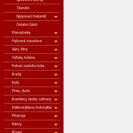
Těsnění
Spojovací materiál
Ostatní části
Převodovka
Palivová soustava
Sání, filtry
Výfuky, kolena
Pohon zadního kola
Brzdy
Kola
Pneu, duše
Bowdeny, lanka, náhony
Elektrovýbava motocyklu
Přístroje
Rámy
Řízení