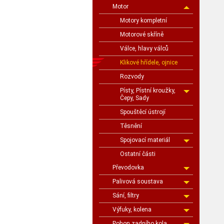
Motor
Motory kompletní
Motorové skříně
Válce, hlavy válců
Klikové hřídele, ojnice
Rozvody
Písty, Pístní kroužky,
Čepy, Sady
Spouštěcí ústrojí
Těsnění
Spojovací materiál
Ostatní části
Převodovka
Palivová soustava
Sání, filtry
Výfuky, kolena
Pohon zadního kola