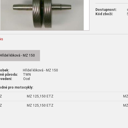
Dostupnost:
Kód zboží:
is
Hřídel kliková - MZ 150
robek:
Hřídel kliková - MZ 150
mě původu:
TWN
vedení:
Ocel
odné pro motocykly:
Z
MZ 125,150 ETZ
MZ
Z
MZ 125,150 ETZ
MZ