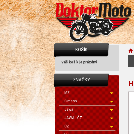
KOŠÍK
Váš košík je prázdný
ZNAČKY
H
MZ
Simson
Jawa
JAWA - ČZ
ČZ