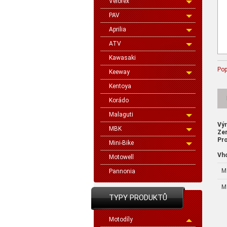
Velorex
PAV
Aprilia
ATV
Kawasaki
Pop
Keeway
Kentoya
Korádo
Malaguti
Vý
MBK
Ze
Pro
Mini-Bike
Vh
Motowell
M
Pannonia
M
TYPY PRODUKTŮ
Motodíly