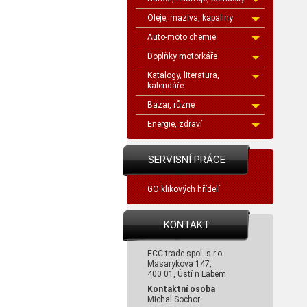
Oleje, maziva, kapaliny
Auto-moto chemie
Doplňky motorkáře
Katalogy, literatura,
kalendáře
Bazar, různé
Energie, zdraví
SERVISNÍ PRÁCE
GO klikových hřídelí
KONTAKT
ECC trade spol. s r.o.
Masarykova 147,
400 01, Ústí n Labem
Kontaktní osoba
Michal Sochor