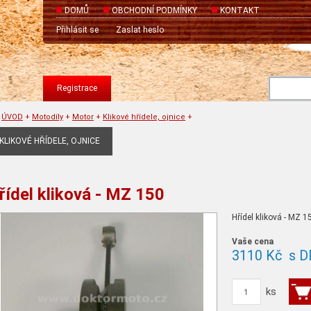
DOMŮ
OBCHODNÍ PODMÍNKY
KONTAKT
Přihlásit se
Zaslat heslo
Registrace
ÚVOD
+
Motodíly
+
Motor
+
Klikové hřídele, ojnice
+
KLIKOVÉ HŘÍDELE, OJNICE
řídel kliková - MZ 150
Hřídel kliková - MZ 1
Vaše cena
3110 Kč
s D
ks