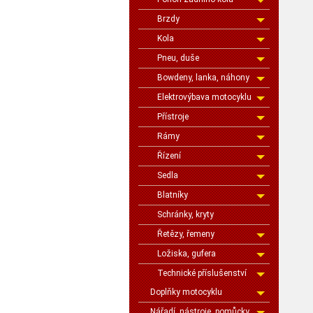
Brzdy
Kola
Pneu, duše
Bowdeny, lanka, náhony
Elektrovýbava motocyklu
Přístroje
Rámy
Řízení
Sedla
Blatníky
Schránky, kryty
Řetězy, řemeny
Ložiska, gufera
Technické příslušenství
Doplňky motocyklu
Nářadí, nástroje, pomůcky