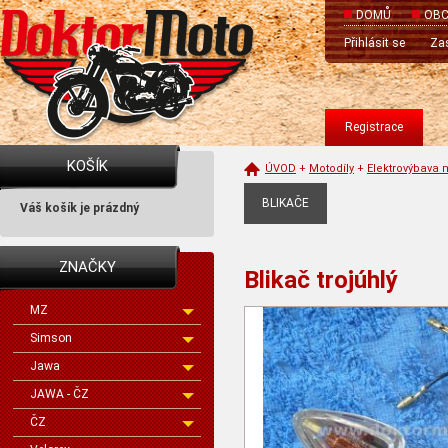
DOMŮ
OBC
Přihlásit se
Zas
Registrace
KOŠÍK
ÚVOD
+
Motodíly
+
Elektrovýbava 
BLIKAČE
Váš košík je prázdný
ZNAČKY
Blikač trojúhlý
MZ
Simson
Jawa
JAWA - ČZ
ČZ