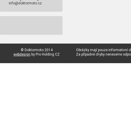
info@doktormoto.cz
© Doktormoto 2014
Obrázky mají pouze informativní c
webdesign
by Pro Holding CZ
Za případné chyby neneseme odp