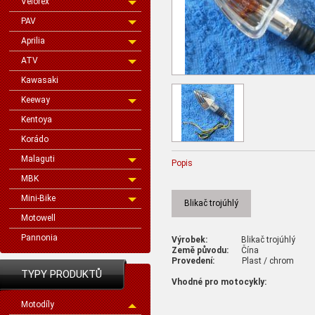
Velorex
PAV
Aprilia
ATV
Kawasaki
Keeway
Kentoya
Korádo
Malaguti
Popis
MBK
Mini-Bike
Blikač trojúhlý
Motowell
Pannonia
Výrobek:
Blikač trojúhlý
Země původu:
Čína
Provedení:
Plast / chrom
TYPY PRODUKTŮ
Vhodné pro motocykly:
Motodíly