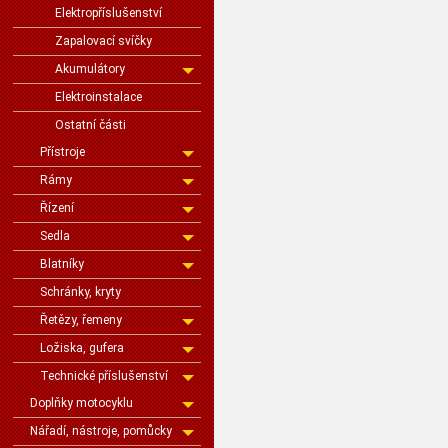
Elektropříslušenství
Zapalovací svíčky
Akumulátory
Elektroinstalace
Ostatní části
Přístroje
Rámy
Řízení
Sedla
Blatníky
Schránky, kryty
Řetězy, řemeny
Ložiska, gufera
Technické příslušenství
Doplňky motocyklu
Nářadí, nástroje, pomůcky