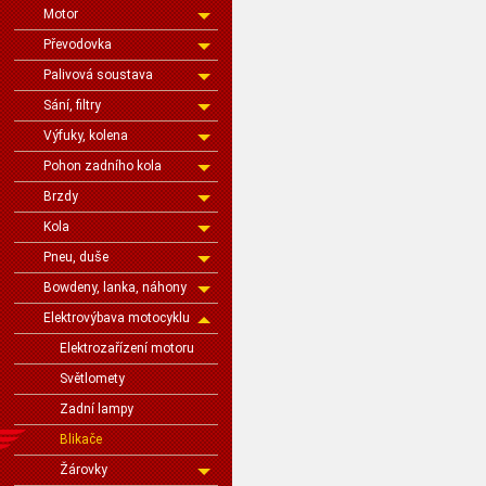
Motor
Převodovka
Palivová soustava
Sání, filtry
Výfuky, kolena
Pohon zadního kola
Brzdy
Kola
Pneu, duše
Bowdeny, lanka, náhony
Elektrovýbava motocyklu
Elektrozařízení motoru
Světlomety
Zadní lampy
Blikače
Žárovky