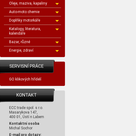
Oleje, maziva, kapaliny
Auto-moto chemie
Doplňky motorkáře
Katalogy, literatura,
kalendáře
Bazar, různé
Energie, zdraví
SERVISNÍ PRÁCE
GO klikových hřídelí
KONTAKT
ECC trade spol. s r.o.
Masarykova 147,
400 01, Ústí n Labem
Kontaktní osoba
Michal Sochor
E-mail pro dotazy: