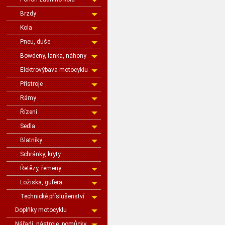
Brzdy
Kola
Pneu, duše
Bowdeny, lanka, náhony
Elektrovýbava motocyklu
Přístroje
Rámy
Řízení
Sedla
Blatníky
Schránky, kryty
Řetězy, řemeny
Ložiska, gufera
Technické příslušenství
Doplňky motocyklu
Nářadí, nástroje, pomůcky