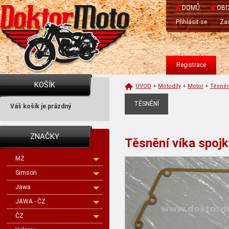
DOMŮ
OBC
Přihlásit se
Zas
Registrace
KOŠÍK
ÚVOD
+
Motodíly
+
Motor
+
Těsněn
TĚSNĚNÍ
Váš košík je prázdný
ZNAČKY
Těsnění víka spojk
MZ
Simson
Jawa
JAWA - ČZ
ČZ