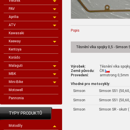
Velorex
PAV
Aprilia
ATV
Popis
Kawasaki
Keeway
Těsnění víka spojky 0,5 - Simson 
Kentoya
Korádo
Malaguti
Výrobek:
Těsnění víka spojky 0,
Země původu:
ČR
MBK
Provedení:
armstrong 0,5mm
Mini-Bike
Vhodné pro motocykly:
Motowell
Simson
Simson S51 (50,60
Pannonia
Simson
Simson S51 (50,60
Simson
Simson SR - skutr (
TYPY PRODUKTŮ
Motodíly