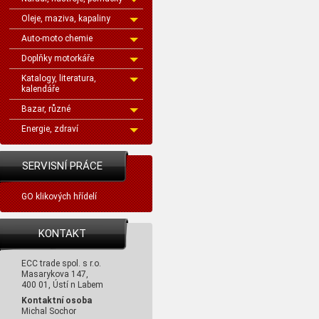
Oleje, maziva, kapaliny
Auto-moto chemie
Doplňky motorkáře
Katalogy, literatura,
kalendáře
Bazar, různé
Energie, zdraví
SERVISNÍ PRÁCE
GO klikových hřídelí
KONTAKT
ECC trade spol. s r.o.
Masarykova 147,
400 01, Ústí n Labem
Kontaktní osoba
Michal Sochor