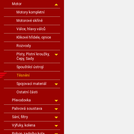
Motor
Motory kompletní
Motorové skříně
Válce, hlavy válců
Klikové hřídele, ojnice
Rozvody
Písty, Pístní kroužky,
Čepy, Sady
Spouštěcí ústrojí
Těsnění
Spojovací materiál
Ostatní části
Převodovka
Palivová soustava
Sání, filtry
Výfuky, kolena
Pohon zadního kola