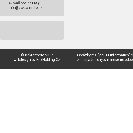
E-mail pro dotazy:
info@doktormoto.cz
© Doktormoto 2014
Obrázky mají pouze informativní c
webdesign
by Pro Holding CZ
Za případné chyby neneseme odp