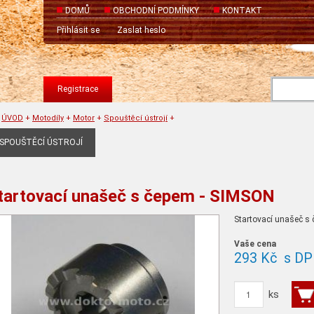
DOMŮ
OBCHODNÍ PODMÍNKY
KONTAKT
Přihlásit se
Zaslat heslo
Registrace
ÚVOD
+
Motodíly
+
Motor
+
Spouštěcí ústrojí
+
SPOUŠTĚCÍ ÚSTROJÍ
tartovací unašeč s čepem - SIMSON
Startovací unašeč s
Vaše cena
293 Kč
s DP
ks