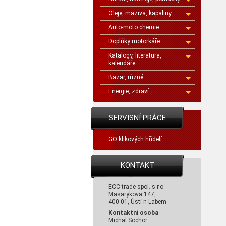
Oleje, maziva, kapaliny
Auto-moto chemie
Doplňky motorkáře
Katalogy, literatura,
kalendáře
Bazar, různé
Energie, zdraví
SERVISNÍ PRÁCE
GO klikových hřídelí
KONTAKT
ECC trade spol. s r.o.
Masarykova 147,
400 01, Ústí n Labem
Kontaktní osoba
Michal Sochor