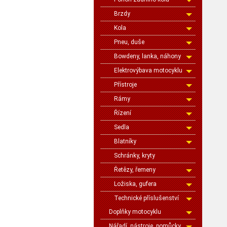
Brzdy
Kola
Pneu, duše
Bowdeny, lanka, náhony
Elektrovýbava motocyklu
Přístroje
Rámy
Řízení
Sedla
Blatníky
Schránky, kryty
Řetězy, řemeny
Ložiska, gufera
Technické příslušenství
Doplňky motocyklu
Nářadí, nástroje, pomůcky