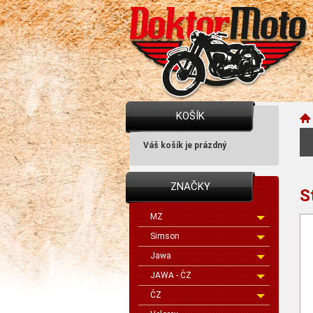
KOŠÍK
Váš košík je prázdný
ZNAČKY
S
MZ
Simson
Jawa
JAWA - ČZ
ČZ