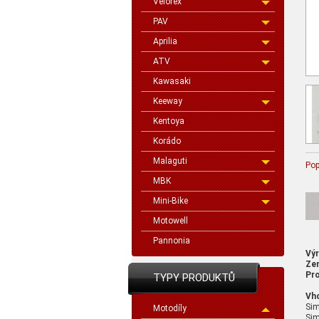
Velorex
PAV
Aprilia
ATV
Kawasaki
Keeway
Kentoya
Korádo
Malaguti
Pop
MBK
Mini-Bike
Motowell
Pannonia
Vý
Ze
Pro
TYPY PRODUKTŮ
Vh
Si
Motodíly
Sim