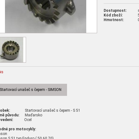
Dostupnost:
Kód zboží:
Hmotnost:
is
Startovací unašeč s čepem - SIMSON
robek:
Startovací unašeč s čepem - S 51
mě původu:
Maďarsko
vedení:
Ocel
odné pro motocykly:
mson
son S 51 typ Enduro ( 50,60,70)