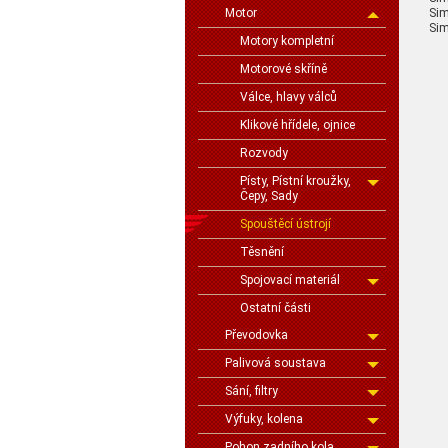
Sim
Motor
Sim
Motory kompletní
Motorové skříně
Válce, hlavy válců
Klikové hřídele, ojnice
Rozvody
Písty, Pístní kroužky,
Čepy, Sady
Spouštěcí ústrojí
Těsnění
Spojovací materiál
Ostatní části
Převodovka
Palivová soustava
Sání, filtry
Výfuky, kolena
Pohon zadního kola