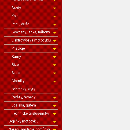
Brzdy
Kola
Pneu, duše
Bowdeny, lanka, náhony
Elektrovýbava motocyklu
Přístroje
Rámy
Řízení
Sedla
Blatníky
Schránky, kryty
Řetězy, řemeny
Ložiska, gufera
Technické příslušenství
Doplňky motocyklu
Nářadí, nástroje, pomůcky