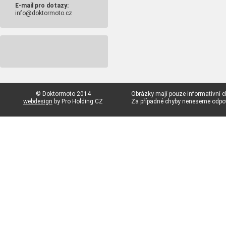
E-mail pro dotazy:
info@doktormoto.cz
© Doktormoto 2014
Obrázky mají pouze informativní c
webdesign
by Pro Holding CZ
Za případné chyby neneseme odp