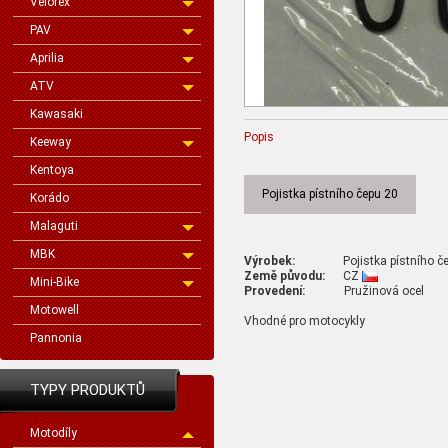
Velorex
PAV
Aprilia
ATV
Kawasaki
Popis
Keeway
Kentoya
Pojistka pístního čepu 20
Korádo
Malaguti
MBK
Výrobek:
Pojistka pístního če
Země původu:
CZ
Mini-Bike
Provedení:
Pružinová ocel
Motowell
Vhodné pro motocykly
Pannonia
TYPY PRODUKTŮ
Motodíly