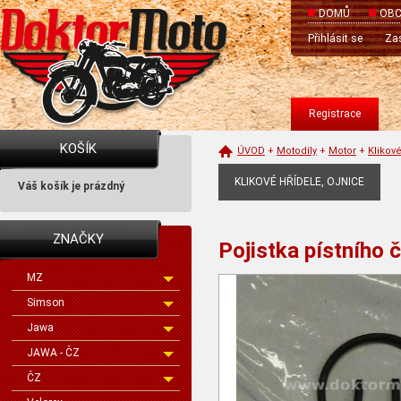
DOMŮ
OBC
Přihlásit se
Zas
Registrace
KOŠÍK
ÚVOD
+
Motodíly
+
Motor
+
Klikové
KLIKOVÉ HŘÍDELE, OJNICE
Váš košík je prázdný
ZNAČKY
Pojistka pístního 
MZ
Simson
Jawa
JAWA - ČZ
ČZ