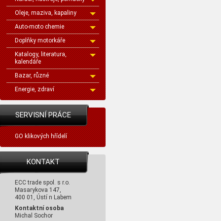
Oleje, maziva, kapaliny
Auto-moto chemie
Doplňky motorkáře
Katalogy, literatura,
kalendáře
Bazar, různé
Energie, zdraví
SERVISNÍ PRÁCE
GO klikových hřídelí
KONTAKT
ECC trade spol. s r.o.
Masarykova 147,
400 01, Ústí n Labem
Kontaktní osoba
Michal Sochor