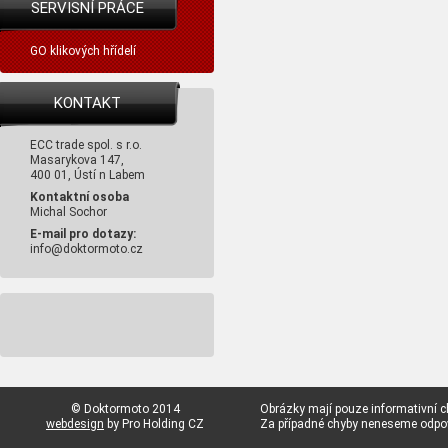
SERVISNÍ PRÁCE
GO klikových hřídelí
KONTAKT
ECC trade spol. s r.o.
Masarykova 147,
400 01, Ústí n Labem
Kontaktní osoba
Michal Sochor
E-mail pro dotazy:
info@doktormoto.cz
© Doktormoto 2014
Obrázky mají pouze informativní c
webdesign
by Pro Holding CZ
Za případné chyby neneseme odp