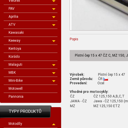
Velorex
PAV
Aprilia
ATV
Kawasaki
Popis
Keeway
Kentoya
Pístní čep 15 x 47 ČZ C, MZ 150,
Korádo
Malaguti
MBK
Výrobek:
Pístní čep 15 x 47
Země původu:
ČR
Mini-Bike
Provedení:
Ocel
Motowell
Vhodné pro motocykly:
ČZ
ČZ 125,150 A,B,C,T
Pannonia
JAWA - ČZ
Jawa - ČZ 125,150 
MZ
MZ 125,150 ETZ
TYPY PRODUKTŮ
Motodíly