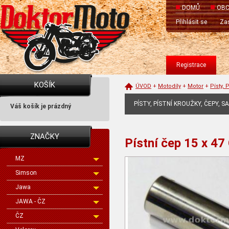
DOMŮ
OBC
Přihlásit se
Zas
Registrace
KOŠÍK
ÚVOD
+
Motodíly
+
Motor
+
Písty, 
PÍSTY, PÍSTNÍ KROUŽKY, ČEPY, S
Váš košík je prázdný
ZNAČKY
Pístní čep 15 x 4
MZ
Simson
Jawa
JAWA - ČZ
ČZ