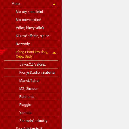
Motor
Motory kompletní
Motorové skříně
Válce, hlavy válců
Klikové hřídele, ojnice
Rozvody
Písty, Pístní kroužky,
Čepy, Sady
Jawa,ČZ,Velorex
Pionyr,Stadion,Babetta
Manet,Tatran
MZ, Simson
Pannonia
Piaggio
Yamaha
Zahradní sekačky
Spouštěcí ústrojí