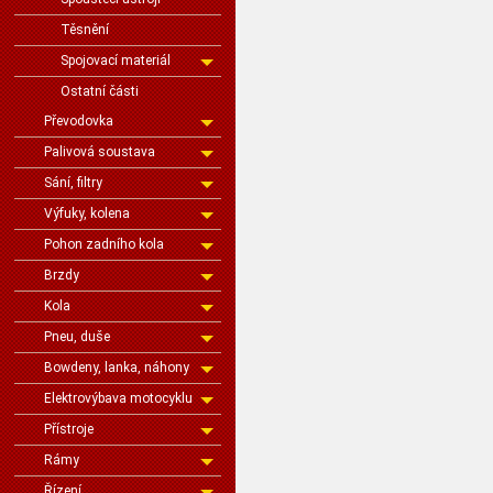
Těsnění
Spojovací materiál
Ostatní části
Převodovka
Palivová soustava
Sání, filtry
Výfuky, kolena
Pohon zadního kola
Brzdy
Kola
Pneu, duše
Bowdeny, lanka, náhony
Elektrovýbava motocyklu
Přístroje
Rámy
Řízení