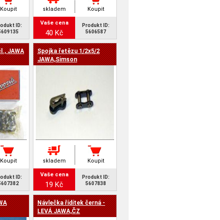
Koupit
skladem
Koupit
Vaše cena
odukt ID:
Produkt ID:
40 Kč
5609135
5606587
čl., JAWA
Spojka řetězu 1/2x5/2
JAWA,Simson
Koupit
skladem
Koupit
Vaše cena
odukt ID:
Produkt ID:
19 Kč
5607382
5607838
AWA
Návlečka řídítek černá -
LEVÁ JAWA,ČZ