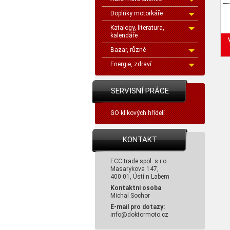
Doplňky motorkáře
Katalogy, literatura,
kalendáře
Bazar, různé
Energie, zdraví
SERVISNÍ PRÁCE
GO klikových hřídelí
KONTAKT
ECC trade spol. s r.o.
Masarykova 147,
400 01, Ústí n Labem
Kontaktní osoba
Michal Sochor
E-mail pro dotazy:
info@doktormoto.cz