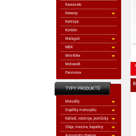
Kawasaki
Keeway
Kentoya
Korádo
Malaguti
MBK
Mini-Bike
Motowell
Pannonia
D
TYPY PRODUKTŮ
Motodíly
Doplňky motocyklu
Nářadí, nástroje, pomůcky
Oleje, maziva, kapaliny
Auto-moto chemie