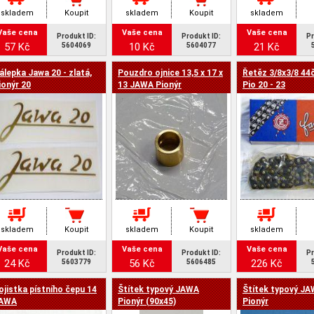
skladem
Koupit
skladem
Koupit
skladem
Vaše cena
Vaše cena
Vaše cena
Produkt ID:
Produkt ID:
Pr
57 Kč
10 Kč
21 Kč
5604069
5604077
álepka Jawa 20 - zlatá,
Pouzdro ojnice 13,5 x 17 x
Řetěz 3/8x3/8 44
ionýr 20
13 JAWA Pionýr
Pio 20 - 23
skladem
Koupit
skladem
Koupit
skladem
Vaše cena
Vaše cena
Vaše cena
Produkt ID:
Produkt ID:
Pr
24 Kč
56 Kč
226 Kč
5603779
5606485
ojistka pístního čepu 14
Štítek typový JAWA
Štítek typový J
AWA
Pionýr (90x45)
Pionýr