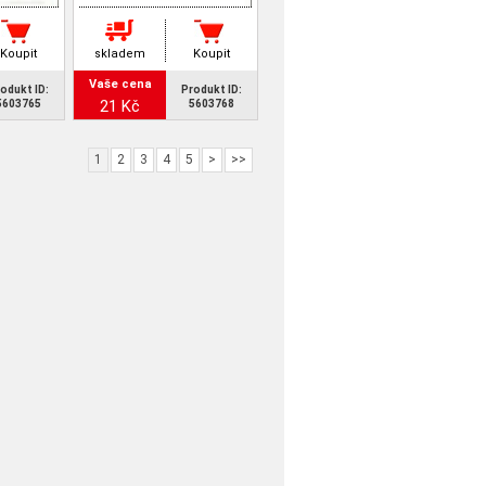
Koupit
skladem
Koupit
Vaše cena
odukt ID:
Produkt ID:
21 Kč
5603765
5603768
1
2
3
4
5
>
>>