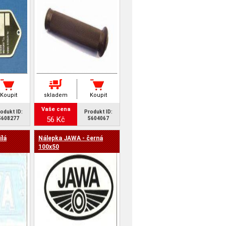
Koupit
skladem
Koupit
Vaše cena
odukt ID:
Produkt ID:
56 Kč
5608277
5604067
ílá
Nálepka JAWA - černá
100x50