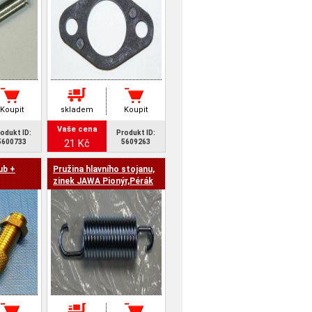
Koupit
skladem
Koupit
Vaše cena
odukt ID:
Produkt ID:
21 Kč
5600733
5609263
ub +
Pružina hlavního stojanu,
zinek JAWA Pionýr,Pérák
EX