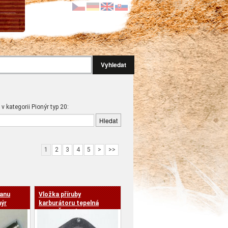
Vyhledat
 v kategorii Pionýr typ 20:
1
2
3
4
5
>
>>
janu
Vložka příruby
nýr
karburátoru tepelná
JAWA,ČZ,Velorex