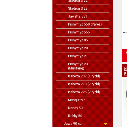
Stadion S 22
Stadion S 23
Jawetta 551
Pionýr typ 550 (Pařez)
Pionýr typ 555
Pionýr typ 05
Pionýr typ 20
Pionýr typ 21
Pionýr typ 23
(Mustang)
N
P
Babetta 207 (1 rychl)
Babetta 210 (2 rychl)
Babetta 225 (2 rychl)
Mosquito 50
Dandy 50
Robby 50
Jawa 90 ccm