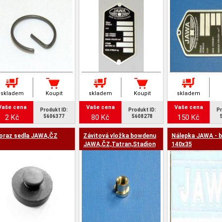
skladem
Koupit
skladem
Koupit
skladem
Vaše cena
Vaše cena
Vaše cena
Produkt ID:
Produkt ID:
Pr
2 Kč
80 Kč
150 Kč
5606377
5608278
oraz sedla JAWA,ČZ
Závitová vložka bowdenu
Nálepka JAWA - b
JAWA,ČZ,Tatran,Stadion
140x35