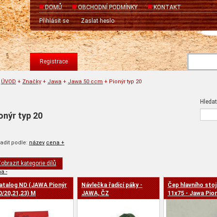
DOMŮ
OBCHODNÍ PODMÍNKY
KONTAKT
Přihlásit se
Zaslat heslo
Registrace
ÚVOD
+
Značky
+
Jawa
+
Jawa 50 ccm
+
Pionýr typ 20
Hledat
onýr typ 20
adit podle:
název
cena +
obrazit kategorie dílů
a -
atalog ND (JAWA Pionýr
Návlečka řadící páky -
Čep hlavního sto
0/20,21,23) M
JAWA, ČZ
11x75 - Jawa Pio