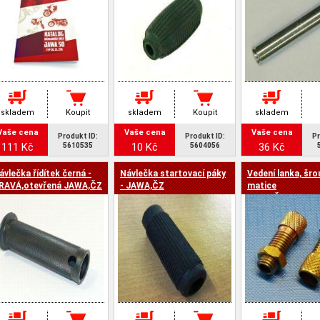
skladem
Koupit
skladem
Koupit
skladem
Vaše cena
Vaše cena
Vaše cena
Produkt ID:
Produkt ID:
Pr
111 Kč
10 Kč
36 Kč
5610535
5604056
ávlečka řídítek černá -
Návlečka startovací páky
Vedení lanka, šro
RAVÁ,otevřená JAWA,ČZ
- JAWA,ČZ
matice
JAWA,ČZ,VELOR