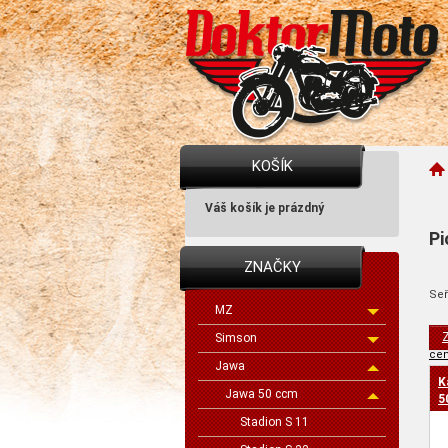
KOŠÍK
Váš košík je prázdný
Pi
ZNAČKY
Seř
MZ
Z
Simson
cen
Jawa
K
Jawa 50 ccm
5
Stadion S 11