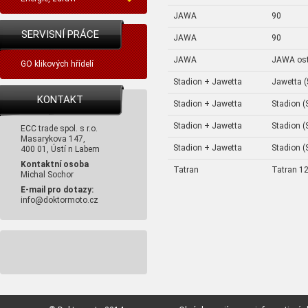
JAWA
90
SERVISNÍ PRÁCE
JAWA
90
JAWA
JAWA ost
GO klikových hřídelí
Stadion + Jawetta
Jawetta (
KONTAKT
Stadion + Jawetta
Stadion (
Stadion + Jawetta
Stadion (
ECC trade spol. s r.o.
Masarykova 147,
Stadion + Jawetta
Stadion (
400 01, Ústí n Labem
Kontaktní osoba
Tatran
Tatran 12
Michal Sochor
E-mail pro dotazy:
info@doktormoto.cz