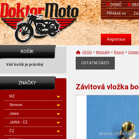
DOMŮ
OBC
Přihlásit se
Zas
Registrace
KOŠÍK
ÚVOD
+
Motodíly
+
Řízení
+
Ostatn
OSTATNÍ ČÁSTI
Váš košík je prázdný
ZNAČKY
Závitová vložka 
MZ
Simson
Jawa
JAWA - ČZ
ČZ