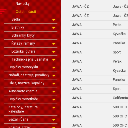
Návlečky
JAWA - ČZ
Jawa - Č
Ostatní části
JAWA - ČZ
Jawa - ČZ
Sedla
JAWA
Pérák
Blatníky
JAWA
Kývačka
Schránky, kryty
JAWA
Panelka
Řetězy, řemeny
Ložiska, gufera
JAWA
Sport
Technické příslušenství
JAWA
Pérák
Doplňky motocyklu
JAWA
Kývačka
Nářadí, nástroje, pomůcky
JAWA
Panelka
Oleje, maziva, kapaliny
JAWA
Sport
Auto-moto chemie
JAWA
Californi
Doplňky motorkáře
JAWA
500 OHC
Katalogy, literatura,
kalendáře
JAWA
500 OHC
Bazar, různé
JAWA
500 OHC
Energie, zdraví