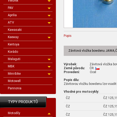
Velorex
PAV
Aprilia
ATV
Kawasaki
Popis
Keeway
Kentoya
Závitová vložka bowdenu JAWA,Č
Korádo
Malaguti
Výrobek:
Závitová vložka bo
MBK
Země původu:
ČR
Provedení:
Ocel
Mini-Bike
Popis dílu:
Motowell
Závitovou vložku bowdenu lze vsadit
Pannonia
Vhodné pro motocykly:
ČZ
ČZ 125,1
TYPY PRODUKTŮ
ČZ
ČZ 125,1
Motodíly
ČZ
ČZ 125,1