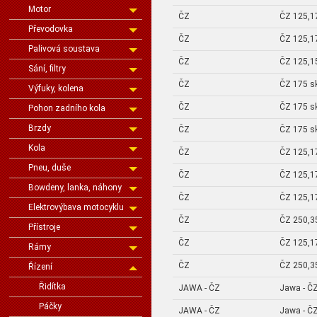
Motor
ČZ
ČZ 125,1
Převodovka
ČZ
ČZ 125,1
Palivová soustava
ČZ
ČZ 125,1
Sání, filtry
ČZ
ČZ 175 sk
Výfuky, kolena
ČZ
ČZ 175 sk
Pohon zadního kola
Brzdy
ČZ
ČZ 175 sk
Kola
ČZ
ČZ 125,1
Pneu, duše
ČZ
ČZ 125,1
Bowdeny, lanka, náhony
ČZ
ČZ 125,1
Elektrovýbava motocyklu
ČZ
ČZ 250,35
Přístroje
ČZ
ČZ 125,1
Rámy
ČZ
ČZ 250,35
Řízení
Řidítka
JAWA - ČZ
Jawa - Č
Páčky
JAWA - ČZ
Jawa - ČZ