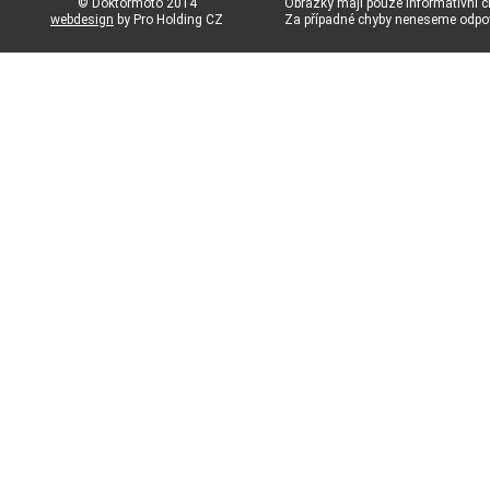
© Doktormoto 2014
Obrázky mají pouze informativní c
webdesign
by Pro Holding CZ
Za případné chyby neneseme odp