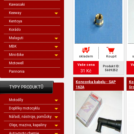
Kawasaki
Keeway
Kentoya
Korádo
Malaguti
MBK
Mini-Bike
skladem
Koupit
Motowell
Vaše cena
V
Produkt ID:
31 Kč
5609252
Pannonia
Koncovka kabelu - SAP
Ko
TYPY PRODUKTŮ
162A
šr
Motodíly
Doplňky motocyklu
Nářadí, nástroje, pomůcky
Oleje, maziva, kapaliny
Auto-moto chemie