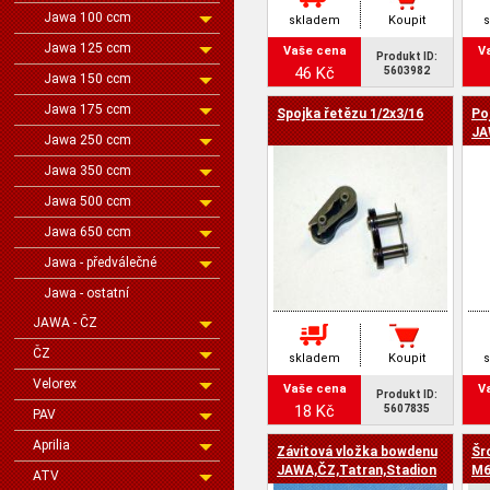
Jawa 100 ccm
skladem
Koupit
Jawa 125 ccm
Vaše cena
V
Produkt ID:
46 Kč
5603982
Jawa 150 ccm
Jawa 175 ccm
Spojka řetězu 1/2x3/16
Po
JA
Jawa 250 ccm
Jawa 350 ccm
Jawa 500 ccm
Jawa 650 ccm
Jawa - předválečné
Jawa - ostatní
JAWA - ČZ
ČZ
skladem
Koupit
Velorex
Vaše cena
V
Produkt ID:
18 Kč
5607835
PAV
Aprilia
Závitová vložka bowdenu
Šr
JAWA,ČZ,Tatran,Stadion
M6x
ATV