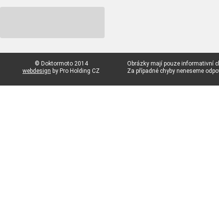
© Doktormoto 2014
Obrázky mají pouze informativní c
webdesign
by Pro Holding CZ
Za případné chyby neneseme odp