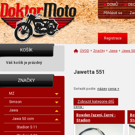
DOMŮ
OBC
Přihlásit se
Zas
Registrace
KOŠÍK
ÚVOD
+
Značky
+
Jawa
+
Jawa 5
Váš košík je prázdný
Jawetta 551
ZNAČKY
Seřadit podle:
název
cena +
MZ
Zobrazit kategorie dílů
Simson
cena -
Jawa
Bowden řazení, černý -
Bo
Jawa 50 ccm
Stadion
St
Stadion S 11