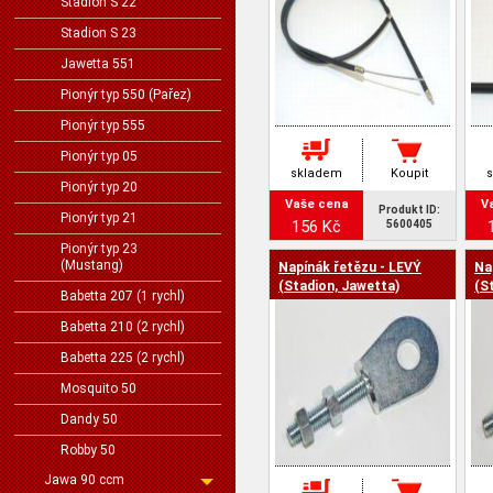
Stadion S 22
Stadion S 23
Jawetta 551
Pionýr typ 550 (Pařez)
Pionýr typ 555
Pionýr typ 05
skladem
Koupit
Pionýr typ 20
Vaše cena
V
Produkt ID:
Pionýr typ 21
156 Kč
5600405
Pionýr typ 23
(Mustang)
Napínák řetězu - LEVÝ
Na
(Stadion, Jawetta)
(S
Babetta 207 (1 rychl)
Babetta 210 (2 rychl)
Babetta 225 (2 rychl)
Mosquito 50
Dandy 50
Robby 50
Jawa 90 ccm