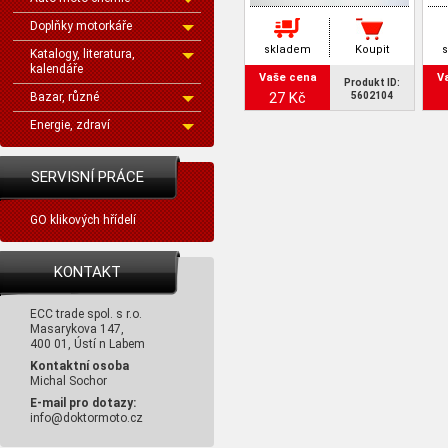
Doplňky motorkáře
skladem
Koupit
Katalogy, literatura,
kalendáře
Vaše cena
V
Produkt ID:
27 Kč
Bazar, různé
5602104
Energie, zdraví
SERVISNÍ PRÁCE
GO klikových hřídelí
KONTAKT
ECC trade spol. s r.o.
Masarykova 147,
400 01, Ústí n Labem
Kontaktní osoba
Michal Sochor
E-mail pro dotazy:
info@doktormoto.cz