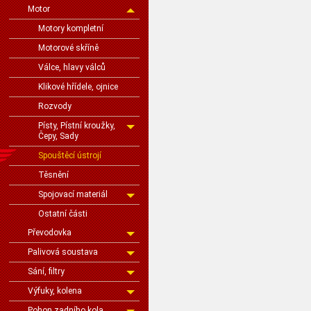
Motor
Motory kompletní
Motorové skříně
Válce, hlavy válců
Klikové hřídele, ojnice
Rozvody
Písty, Pístní kroužky,
Čepy, Sady
Spouštěcí ústrojí
Těsnění
Spojovací materiál
Ostatní části
Převodovka
Palivová soustava
Sání, filtry
Výfuky, kolena
Pohon zadního kola