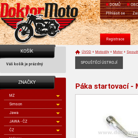
DOMŮ
OBC
Přihlásit se
Zas
Registrace
KOŠÍK
ÚVOD
+
Motodíly
+
Motor
+
Spoušt
SPOUŠTĚCÍ ÚSTROJÍ
Váš košík je prázdný
ZNAČKY
Páka startovací -
MZ
Simson
Jawa
JAWA - ČZ
ČZ