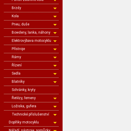
Brzdy
Kola
Pneu, duše
Bowdeny, lanka, náhony
Elektrovýbava motocyklu
Přístroje
Rámy
Řízení
Sedla
Blatníky
Schránky, kryty
Řetězy, řemeny
Ložiska, gufera
Technické příslušenství
Doplňky motocyklu
Nářadí, nástroje, pomůcky