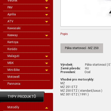
Velorex
PAV
Aprilia
ATV
Kawasaki
Popis
Keeway
Kentoya
Páka startovací - MZ 250
Korádo
Malaguti
MBK
Výrobek:
Páka startovací ( ET
Země původu:
HU
Mini-Bike
Provedení:
Ocel
Motowell
Vhodné pro motocykly:
MZ
Pannonia
MZ 251 ETZ
MZ 250 ETZ ( standard,luxus )
MZ 301 ETZ ( 1991 )
TYPY PRODUKTŮ
Motodíly