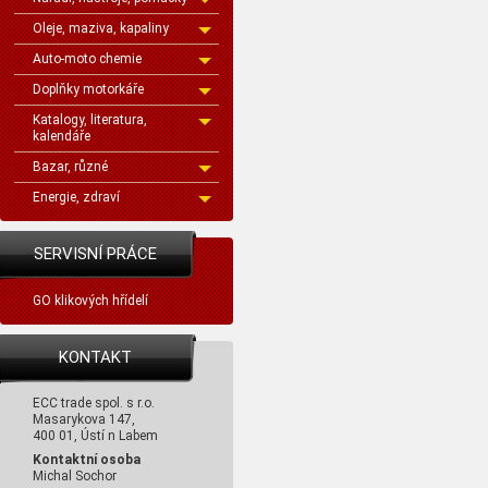
Oleje, maziva, kapaliny
Auto-moto chemie
Doplňky motorkáře
Katalogy, literatura,
kalendáře
Bazar, různé
Energie, zdraví
SERVISNÍ PRÁCE
GO klikových hřídelí
KONTAKT
ECC trade spol. s r.o.
Masarykova 147,
400 01, Ústí n Labem
Kontaktní osoba
Michal Sochor