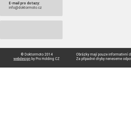
E-mail pro dotazy:
info@doktormoto.cz
© Doktormoto 2014
Obrázky mají pouze informativní c
webdesign
by Pro Holding CZ
Za případné chyby neneseme odp